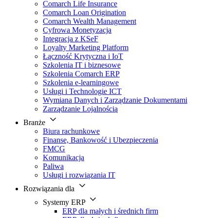
Comarch Life Insurance
Comarch Loan Origination
Comarch Wealth Management
Cyfrowa Monetyzacja
Integracja z KSeF
Loyalty Marketing Platform
Łączność Krytyczna i IoT
Szkolenia IT i biznesowe
Szkolenia Comarch ERP
Szkolenia e-learningowe
Usługi i Technologie ICT
Wymiana Danych i Zarządzanie Dokumentami
Zarządzanie Lojalnością
Branże
Biura rachunkowe
Finanse, Bankowość i Ubezpieczenia
FMCG
Komunikacja
Paliwa
Usługi i rozwiązania IT
Rozwiązania dla
Systemy ERP
ERP dla małych i średnich firm