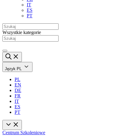
IT
ES
PT
Wszystkie kategorie
Język
PL
PL
EN
DE
FR
IT
ES
PT
Centrum Szkoleniowe