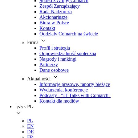
Spółki z Grupy Comarch
Zespół Zarządzający
Rada Nadzorcza
Akcjonariusze
Biura w Polsce
Kontakt
Oddziały Comarch na świecie
Firma
Profil i strategia
Odpowiedzialność społeczna
Nagrody i rankingi
Partnerzy
Dane osobowe
Aktualności
Informacje prasowe, raporty bieżące
Wydarzenia, konferencje
Podcasty - "IT Talks with Comarch"
Kontakt dla mediów
Język
PL
PL
EN
DE
FR