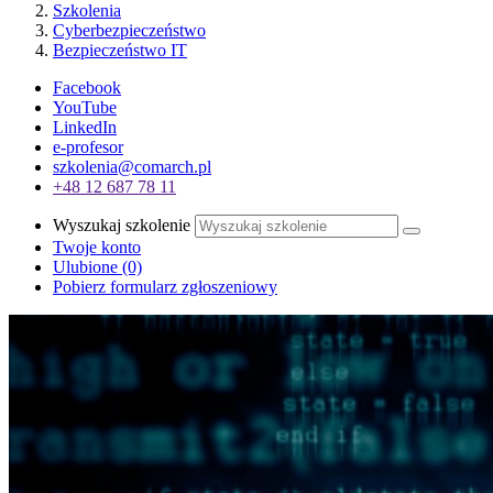
Szkolenia
Cyberbezpieczeństwo
Bezpieczeństwo IT
Facebook
YouTube
LinkedIn
e-profesor
szkolenia@comarch.pl
+48 12 687 78 11
Wyszukaj szkolenie
Twoje konto
Ulubione
(0)
Pobierz formularz zgłoszeniowy