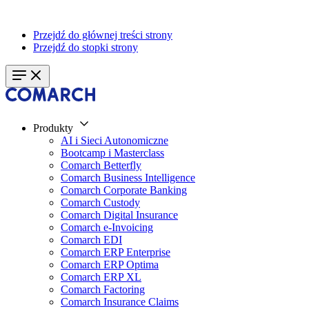
Przejdź do głównej treści strony
Przejdź do stopki strony
Produkty
AI i Sieci Autonomiczne
Bootcamp i Masterclass
Comarch Betterfly
Comarch Business Intelligence
Comarch Corporate Banking
Comarch Custody
Comarch Digital Insurance
Comarch e-Invoicing
Comarch EDI
Comarch ERP Enterprise
Comarch ERP Optima
Comarch ERP XL
Comarch Factoring
Comarch Insurance Claims