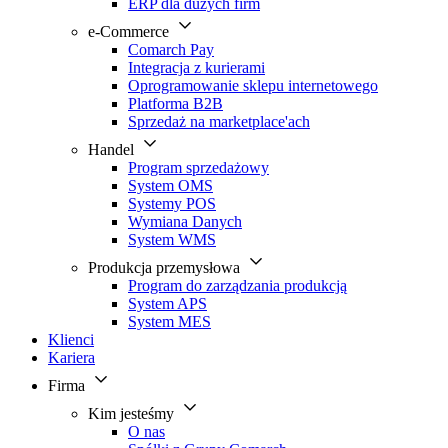
ERP dla dużych firm
e-Commerce
Comarch Pay
Integracja z kurierami
Oprogramowanie sklepu internetowego
Platforma B2B
Sprzedaż na marketplace'ach
Handel
Program sprzedażowy
System OMS
Systemy POS
Wymiana Danych
System WMS
Produkcja przemysłowa
Program do zarządzania produkcją
System APS
System MES
Klienci
Kariera
Firma
Kim jesteśmy
O nas