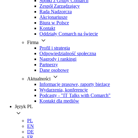
Spółki z Grupy Comarch
Zespół Zarządzający
Rada Nadzorcza
Akcjonariusze
Biura w Polsce
Kontakt
Oddziały Comarch na świecie
Firma
Profil i strategia
Odpowiedzialność społeczna
Nagrody i rankingi
Partnerzy
Dane osobowe
Aktualności
Informacje prasowe, raporty bieżące
Wydarzenia, konferencje
Podcasty - "IT Talks with Comarch"
Kontakt dla mediów
Język
PL
PL
EN
DE
FR