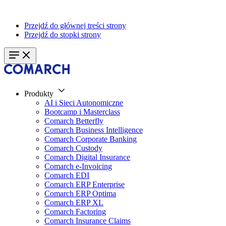
Przejdź do głównej treści strony
Przejdź do stopki strony
Produkty
AI i Sieci Autonomiczne
Bootcamp i Masterclass
Comarch Betterfly
Comarch Business Intelligence
Comarch Corporate Banking
Comarch Custody
Comarch Digital Insurance
Comarch e-Invoicing
Comarch EDI
Comarch ERP Enterprise
Comarch ERP Optima
Comarch ERP XL
Comarch Factoring
Comarch Insurance Claims