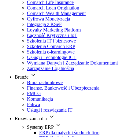
Comarch Life Insurance
Comarch Loan Origination
Comarch Wealth Management
Cyfrowa Monetyzacja
Integracja z KSeF
Loyalty Marketing Platform
Łączność Krytyczna i IoT
Szkolenia IT i biznesowe
Szkolenia Comarch ERP
Szkolenia e-learningowe
Usługi i Technologie ICT
Wymiana Danych i Zarządzanie Dokumentami
Zarządzanie Lojalnością
Branże
Biura rachunkowe
Finanse, Bankowość i Ubezpieczenia
FMCG
Komunikacja
Paliwa
Usługi i rozwiązania IT
Rozwiązania dla
Systemy ERP
ERP dla małych i średnich firm