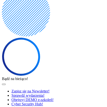
Bądź na bieżąco!
Zapisz się na Newsletter!
Sprawdź wydarzenia!
Obejrzyj DEMO e-szkoleń!
Cyber Security Hub!