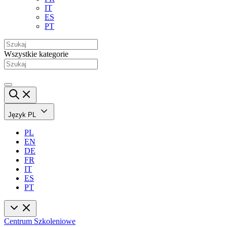
IT
ES
PT
Wszystkie kategorie
Język
PL
PL
EN
DE
FR
IT
ES
PT
Centrum Szkoleniowe