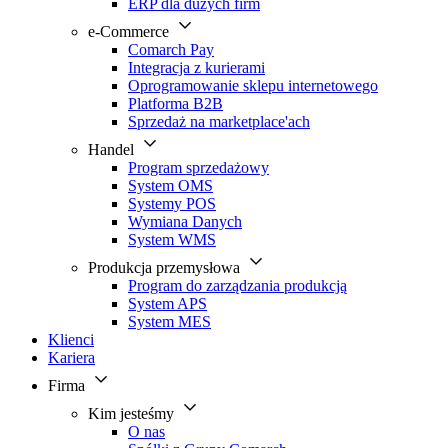
ERP dla dużych firm
e-Commerce
Comarch Pay
Integracja z kurierami
Oprogramowanie sklepu internetowego
Platforma B2B
Sprzedaż na marketplace'ach
Handel
Program sprzedażowy
System OMS
Systemy POS
Wymiana Danych
System WMS
Produkcja przemysłowa
Program do zarządzania produkcją
System APS
System MES
Klienci
Kariera
Firma
Kim jesteśmy
O nas