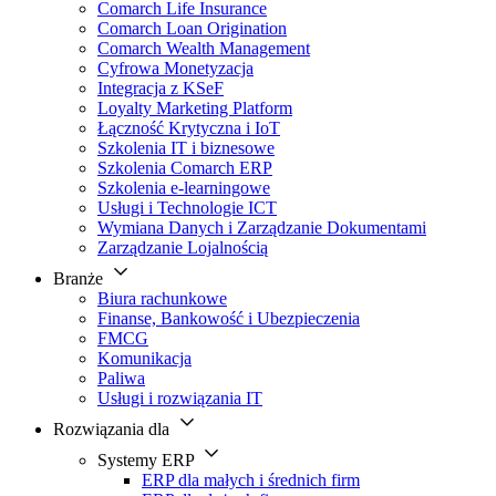
Comarch Life Insurance
Comarch Loan Origination
Comarch Wealth Management
Cyfrowa Monetyzacja
Integracja z KSeF
Loyalty Marketing Platform
Łączność Krytyczna i IoT
Szkolenia IT i biznesowe
Szkolenia Comarch ERP
Szkolenia e-learningowe
Usługi i Technologie ICT
Wymiana Danych i Zarządzanie Dokumentami
Zarządzanie Lojalnością
Branże
Biura rachunkowe
Finanse, Bankowość i Ubezpieczenia
FMCG
Komunikacja
Paliwa
Usługi i rozwiązania IT
Rozwiązania dla
Systemy ERP
ERP dla małych i średnich firm