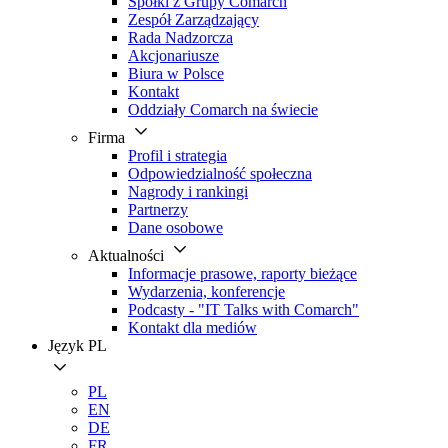
Spółki z Grupy Comarch
Zespół Zarządzający
Rada Nadzorcza
Akcjonariusze
Biura w Polsce
Kontakt
Oddziały Comarch na świecie
Firma
Profil i strategia
Odpowiedzialność społeczna
Nagrody i rankingi
Partnerzy
Dane osobowe
Aktualności
Informacje prasowe, raporty bieżące
Wydarzenia, konferencje
Podcasty - "IT Talks with Comarch"
Kontakt dla mediów
Język
PL
PL
EN
DE
FR