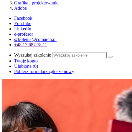
Grafika i projektowanie
Adobe
Facebook
YouTube
LinkedIn
e-profesor
szkolenia@comarch.pl
+48 12 687 78 11
Wyszukaj szkolenie
Twoje konto
Ulubione
(0)
Pobierz formularz zgłoszeniowy