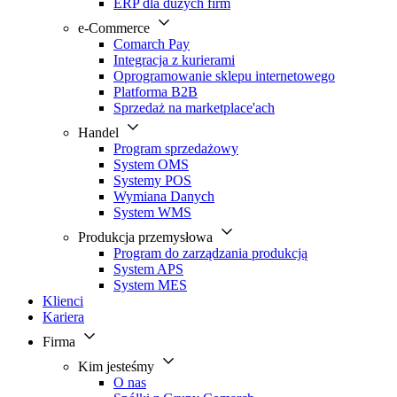
ERP dla dużych firm
e-Commerce
Comarch Pay
Integracja z kurierami
Oprogramowanie sklepu internetowego
Platforma B2B
Sprzedaż na marketplace'ach
Handel
Program sprzedażowy
System OMS
Systemy POS
Wymiana Danych
System WMS
Produkcja przemysłowa
Program do zarządzania produkcją
System APS
System MES
Klienci
Kariera
Firma
Kim jesteśmy
O nas