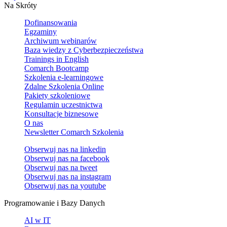
Na Skróty
Dofinansowania
Egzaminy
Archiwum webinarów
Baza wiedzy z Cyberbezpieczeństwa
Trainings in English
Comarch Bootcamp
Szkolenia e-learningowe
Zdalne Szkolenia Online
Pakiety szkoleniowe
Regulamin uczestnictwa
Konsultacje biznesowe
O nas
Newsletter Comarch Szkolenia
Obserwuj nas na
linkedin
Obserwuj nas na
facebook
Obserwuj nas na
tweet
Obserwuj nas na
instagram
Obserwuj nas na
youtube
Programowanie i Bazy Danych
AI w IT