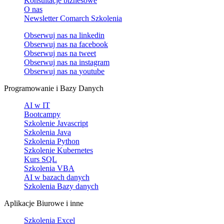
Konsultacje biznesowe
O nas
Newsletter Comarch Szkolenia
Obserwuj nas na
linkedin
Obserwuj nas na
facebook
Obserwuj nas na
tweet
Obserwuj nas na
instagram
Obserwuj nas na
youtube
Programowanie i Bazy Danych
AI w IT
Bootcampy
Szkolenie Javascript
Szkolenia Java
Szkolenia Python
Szkolenie Kubernetes
Kurs SQL
Szkolenia VBA
AI w bazach danych
Szkolenia Bazy danych
Aplikacje Biurowe i inne
Szkolenia Excel