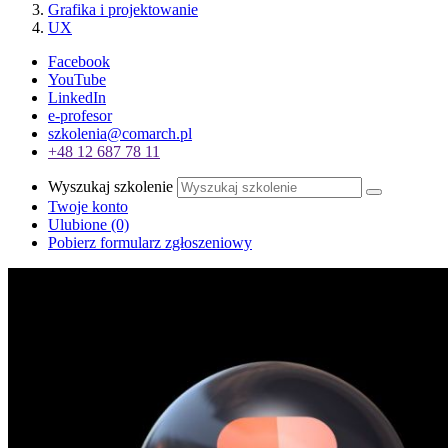
Grafika i projektowanie
UX
Facebook
YouTube
LinkedIn
e-profesor
szkolenia@comarch.pl
+48 12 687 78 11
Wyszukaj szkolenie
Twoje konto
Ulubione
(0)
Pobierz formularz zgłoszeniowy