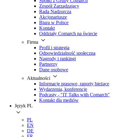
Spółki z Grupy Comarch
Zespół Zarządzający
Rada Nadzorcza
Akcjonariusze
Biura w Polsce
Kontakt
Oddziały Comarch na świecie
Firma
Profil i strategia
Odpowiedzialność społeczna
Nagrody i rankingi
Partnerzy
Dane osobowe
Aktualności
Informacje prasowe, raporty bieżące
Wydarzenia, konferencje
Podcasty - "IT Talks with Comarch"
Kontakt dla mediów
Język
PL
PL
EN
DE
FR