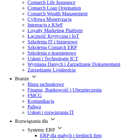
Comarch Life Insurance
Comarch Loan Origination
Comarch Wealth Management
Cyfrowa Monetyzacja
Integracja z KSeF
Loyalty Marketing Platform
Łączność Krytyczna i IoT
Szkolenia IT i biznesowe
Szkolenia Comarch ERP
Szkolenia e-learningowe
Usługi i Technologie ICT
Wymiana Danych i Zarządzanie Dokumentami
Zarządzanie Lojalnością
Branże
Biura rachunkowe
Finanse, Bankowość i Ubezpieczenia
FMCG
Komunikacja
Paliwa
Usługi i rozwiązania IT
Rozwiązania dla
Systemy ERP
ERP dla małych i średnich firm