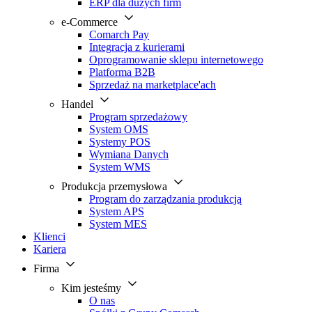
ERP dla dużych firm
e-Commerce
Comarch Pay
Integracja z kurierami
Oprogramowanie sklepu internetowego
Platforma B2B
Sprzedaż na marketplace'ach
Handel
Program sprzedażowy
System OMS
Systemy POS
Wymiana Danych
System WMS
Produkcja przemysłowa
Program do zarządzania produkcją
System APS
System MES
Klienci
Kariera
Firma
Kim jesteśmy
O nas