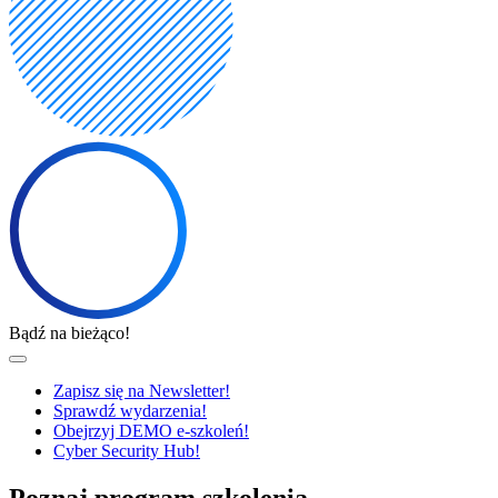
Bądź na bieżąco!
Zapisz się na Newsletter!
Sprawdź wydarzenia!
Obejrzyj DEMO e-szkoleń!
Cyber Security Hub!
Poznaj program szkolenia