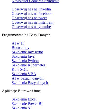
Newsletter Comarch Szkolenia
Obserwuj nas na
linkedin
Obserwuj nas na
facebook
Obserwuj nas na
tweet
Obserwuj nas na
instagram
Obserwuj nas na
youtube
Programowanie i Bazy Danych
AI w IT
Bootcampy
Szkolenie Javascript
Szkolenia Java
Szkolenia Python
Szkolenie Kubernetes
Kurs SQL
Szkolenia VBA
AI w bazach danych
Szkolenia Bazy danych
Aplikacje Biurowe i inne
Szkolenia Excel
Szkolenie Power BI
Szkolenia AI