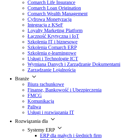
Comarch Life Insurance
Comarch Loan Origination
Comarch Wealth Management
Cyfrowa Monetyzacja
Integracja z KSeF
Loyalty Marketing Platform
Łączność Krytyczna i IoT
Szkolenia IT i biznesowe
Szkolenia Comarch ERP
Szkolenia e-learningowe
Usługi i Technologie ICT
Wymiana Danych i Zarządzanie Dokumentami
Zarządzanie Lojalnością
Branże
Biura rachunkowe
Finanse, Bankowość i Ubezpieczenia
FMCG
Komunikacja
Paliwa
Usługi i rozwiązania IT
Rozwiązania dla
Systemy ERP
ERP dla małych i średnich firm