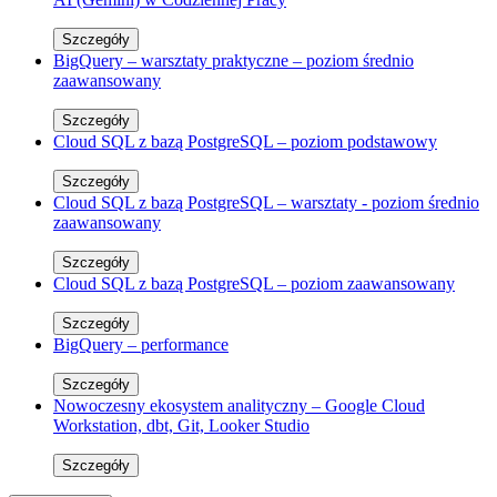
Szczegóły
BigQuery – warsztaty praktyczne – poziom średnio
zaawansowany
Szczegóły
Cloud SQL z bazą PostgreSQL – poziom podstawowy
Szczegóły
Cloud SQL z bazą PostgreSQL – warsztaty - poziom średnio
zaawansowany
Szczegóły
Cloud SQL z bazą PostgreSQL – poziom zaawansowany
Szczegóły
BigQuery – performance
Szczegóły
Nowoczesny ekosystem analityczny – Google Cloud
Workstation, dbt, Git, Looker Studio
Szczegóły