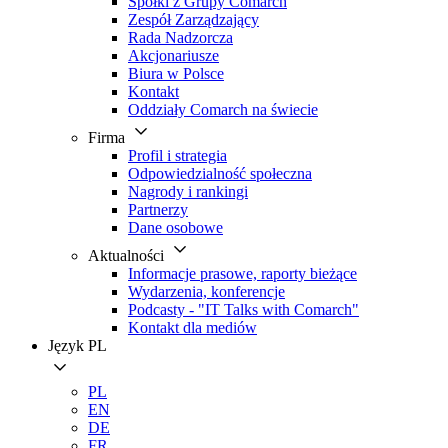
Spółki z Grupy Comarch
Zespół Zarządzający
Rada Nadzorcza
Akcjonariusze
Biura w Polsce
Kontakt
Oddziały Comarch na świecie
Firma
Profil i strategia
Odpowiedzialność społeczna
Nagrody i rankingi
Partnerzy
Dane osobowe
Aktualności
Informacje prasowe, raporty bieżące
Wydarzenia, konferencje
Podcasty - "IT Talks with Comarch"
Kontakt dla mediów
Język
PL
PL
EN
DE
FR