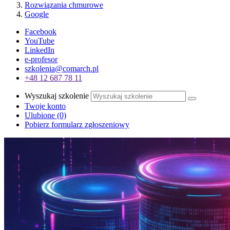
Rozwiązania chmurowe
Google
Facebook
YouTube
LinkedIn
e-profesor
szkolenia@comarch.pl
+48 12 687 78 11
Wyszukaj szkolenie
Twoje konto
Ulubione
(0)
Pobierz formularz zgłoszeniowy