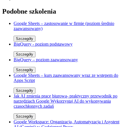
Podobne szkolenia
Google Sheets – zastosowanie w firmie (poziom średnio
zaawansowany)
Szczegóły
BigQuery - poziom podstawowy
Szczegóły
BigQuery – poziom zaawansowany
Szczegóły
Google Sheets – kurs zaawansowany wraz ze wstępem do
Apps Script
Szczegóły
Jak AI zmienia pracę biurową- praktyczny przewodnik po
narzędziach Google Wykorzystaj AI do wykonywania
czasochłonnych zadań
Szczegóły
Google Workspace: Organizacja, Automatyzacja i Asystent
AI (Gemini) w Codziennej Pracy