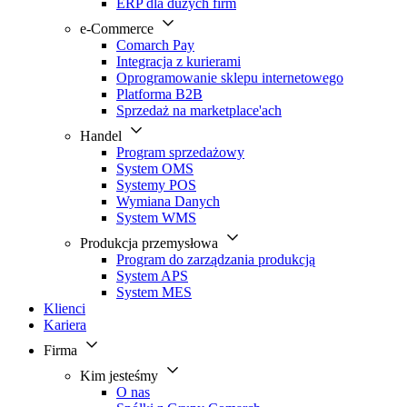
ERP dla dużych firm
e-Commerce
Comarch Pay
Integracja z kurierami
Oprogramowanie sklepu internetowego
Platforma B2B
Sprzedaż na marketplace'ach
Handel
Program sprzedażowy
System OMS
Systemy POS
Wymiana Danych
System WMS
Produkcja przemysłowa
Program do zarządzania produkcją
System APS
System MES
Klienci
Kariera
Firma
Kim jesteśmy
O nas