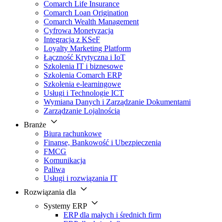
Comarch Life Insurance
Comarch Loan Origination
Comarch Wealth Management
Cyfrowa Monetyzacja
Integracja z KSeF
Loyalty Marketing Platform
Łączność Krytyczna i IoT
Szkolenia IT i biznesowe
Szkolenia Comarch ERP
Szkolenia e-learningowe
Usługi i Technologie ICT
Wymiana Danych i Zarządzanie Dokumentami
Zarządzanie Lojalnością
Branże
Biura rachunkowe
Finanse, Bankowość i Ubezpieczenia
FMCG
Komunikacja
Paliwa
Usługi i rozwiązania IT
Rozwiązania dla
Systemy ERP
ERP dla małych i średnich firm