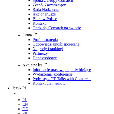
Spółki z Grupy Comarch
Zespół Zarządzający
Rada Nadzorcza
Akcjonariusze
Biura w Polsce
Kontakt
Oddziały Comarch na świecie
Firma
Profil i strategia
Odpowiedzialność społeczna
Nagrody i rankingi
Partnerzy
Dane osobowe
Aktualności
Informacje prasowe, raporty bieżące
Wydarzenia, konferencje
Podcasty - "IT Talks with Comarch"
Kontakt dla mediów
Język
PL
PL
EN
DE
FR