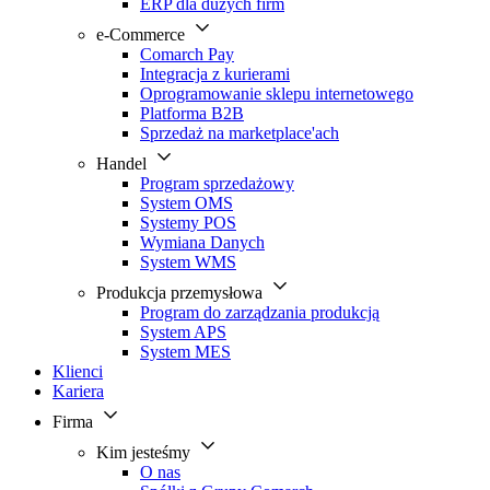
ERP dla dużych firm
e-Commerce
Comarch Pay
Integracja z kurierami
Oprogramowanie sklepu internetowego
Platforma B2B
Sprzedaż na marketplace'ach
Handel
Program sprzedażowy
System OMS
Systemy POS
Wymiana Danych
System WMS
Produkcja przemysłowa
Program do zarządzania produkcją
System APS
System MES
Klienci
Kariera
Firma
Kim jesteśmy
O nas