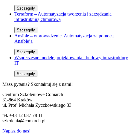
Szczegóły
Terraform – Automatyzacja tworzenia i zarządzania
infrastrukturą chmurową
Szczegóły
Ansible – wprowadzenie. Automatyzacja za pomocą
Ansible’a
Szczegóły
Współczesne modele projektowania i budowy infrastruktury
IT
Szczegóły
Masz pytania? Skontaktuj się z nami!
Centrum Szkoleniowe Comarch
31-864 Kraków
ul. Prof. Michała Życzkowskiego 33
tel. +48 12 687 78 11
szkolenia@comarch.pl
Napisz do nas!