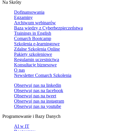
Na Skróty
Dofinansowania
Egzaminy
Archiwum webinarów
Baza wiedzy z Cyberbezpieczeństwa
Trainings in English
Comarch Bootcamp
Szkolenia e-learningowe
Zdalne Szkolenia Online
Pakiety szkoleniowe
Regulamin uczestnictwa
Konsultacje biznesowe
O nas
Newsletter Comarch Szkolenia
Obserwuj nas na
linkedin
Obserwuj nas na
facebook
Obserwuj nas na
tweet
Obserwuj nas na
instagram
Obserwuj nas na
youtube
Programowanie i Bazy Danych
AI w IT