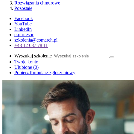
Rozwiązania chmurowe
Pozostałe
Facebook
YouTube
LinkedIn
e-profesor
szkolenia@comarch.pl
+48 12 687 78 11
Wyszukaj szkolenie
Twoje konto
Ulubione
(0)
Pobierz formularz zgłoszeniowy