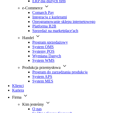
ERP dla dużych firm
e-Commerce
Comarch Pay
Integracja z kurierami
Oprogramowanie sklepu internetowego
Platforma B2B
Sprzedaż na marketplace'ach
Handel
Program sprzedażowy
System OMS
Systemy POS
Wymiana Danych
System WMS
Produkcja przemysłowa
Program do zarządzania produkcją
System APS
System MES
Klienci
Kariera
Firma
Kim jesteśmy
O nas