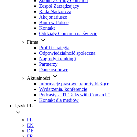
Spółki z Grupy Comarch
Zespół Zarządzający
Rada Nadzorcza
Akcjonariusze
Biura w Polsce
Kontakt
Oddziały Comarch na świecie
Firma
Profil i strategia
Odpowiedzialność społeczna
Nagrody i rankingi
Partnerzy
Dane osobowe
Aktualności
Informacje prasowe, raporty bieżące
Wydarzenia, konferencje
Podcasty - "IT Talks with Comarch"
Kontakt dla mediów
Język
PL
PL
EN
DE
FR