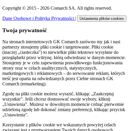
Copyright © 2015 - 2026 Comarch SA. All rights reserved.
Dane Osobowe i Polityka Prywatności
|
Ustawienia plików cookies
Twoja prywatność
Na stronach internetowych GK Comarch zarówno my jak i nasi
partnerzy stosujemy pliki cookie i targetowanie. Pliki cookie
(inaczej „ciasteczka”) to niewielkie pliki tekstowe wysyłane do
przeglądarki przez witrynę, którą odwiedzasz w danym momencie.
Stosujemy je w celu zapewnienia prawidłowego funkcjonowania
strony oraz w celach analitycznych, statystycznych,
marketingowych i reklamowych – do serwowanie reklam, których
treść jest oparta na odwiedzanych przez Ciebie stronach GK
Comarch (remarketing).
Zgodę na pliki cookie możesz wyrazić, klikając „Zaakceptuj
wszystkie”. Jeśli chcesz dostosować swoje wybory, kliknij
„Ustawienia”. Możesz w dowolnym momencie cofnąć pierwotnie
udzieloną zgodę lub dokonać zmiany preferencji, klikając przycisk
„Ustawienia”.
Korzystanie z plików cookie we wskazanych powyżej celach
związane jest z przetwarzaniem Twoich danych osobowych.