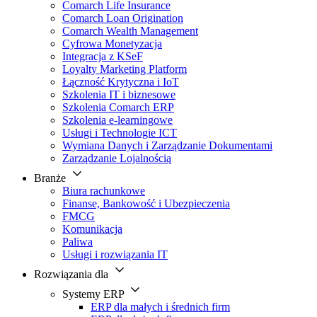
Comarch Life Insurance
Comarch Loan Origination
Comarch Wealth Management
Cyfrowa Monetyzacja
Integracja z KSeF
Loyalty Marketing Platform
Łączność Krytyczna i IoT
Szkolenia IT i biznesowe
Szkolenia Comarch ERP
Szkolenia e-learningowe
Usługi i Technologie ICT
Wymiana Danych i Zarządzanie Dokumentami
Zarządzanie Lojalnością
Branże
Biura rachunkowe
Finanse, Bankowość i Ubezpieczenia
FMCG
Komunikacja
Paliwa
Usługi i rozwiązania IT
Rozwiązania dla
Systemy ERP
ERP dla małych i średnich firm