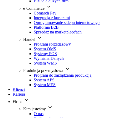
ERP dla dużych firm
e-Commerce
Comarch Pay
Integracja z kurierami
Oprogramowanie sklepu internetowego
Platforma B2B
Sprzedaż na marketplace'ach
Handel
Program sprzedażowy
System OMS
Systemy POS
Wymiana Danych
System WMS
Produkcja przemysłowa
Program do zarządzania produkcją
System APS
System MES
Klienci
Kariera
Firma
Kim jesteśmy
O nas