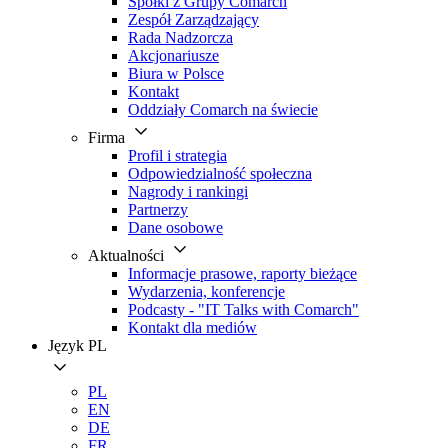
Spółki z Grupy Comarch
Zespół Zarządzający
Rada Nadzorcza
Akcjonariusze
Biura w Polsce
Kontakt
Oddziały Comarch na świecie
Firma
Profil i strategia
Odpowiedzialność społeczna
Nagrody i rankingi
Partnerzy
Dane osobowe
Aktualności
Informacje prasowe, raporty bieżące
Wydarzenia, konferencje
Podcasty - "IT Talks with Comarch"
Kontakt dla mediów
Język
PL
PL
EN
DE
FR