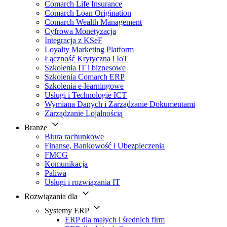
Comarch Life Insurance
Comarch Loan Origination
Comarch Wealth Management
Cyfrowa Monetyzacja
Integracja z KSeF
Loyalty Marketing Platform
Łączność Krytyczna i IoT
Szkolenia IT i biznesowe
Szkolenia Comarch ERP
Szkolenia e-learningowe
Usługi i Technologie ICT
Wymiana Danych i Zarządzanie Dokumentami
Zarządzanie Lojalnością
Branże
Biura rachunkowe
Finanse, Bankowość i Ubezpieczenia
FMCG
Komunikacja
Paliwa
Usługi i rozwiązania IT
Rozwiązania dla
Systemy ERP
ERP dla małych i średnich firm