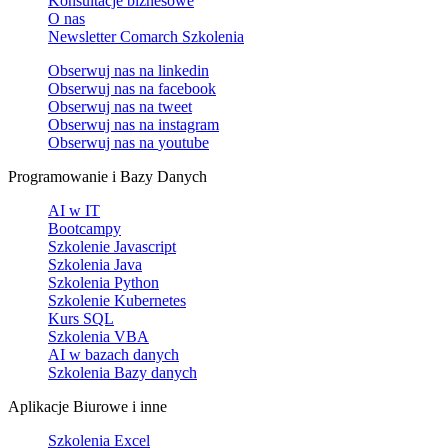
Konsultacje biznesowe
O nas
Newsletter Comarch Szkolenia
Obserwuj nas na
linkedin
Obserwuj nas na
facebook
Obserwuj nas na
tweet
Obserwuj nas na
instagram
Obserwuj nas na
youtube
Programowanie i Bazy Danych
AI w IT
Bootcampy
Szkolenie Javascript
Szkolenia Java
Szkolenia Python
Szkolenie Kubernetes
Kurs SQL
Szkolenia VBA
AI w bazach danych
Szkolenia Bazy danych
Aplikacje Biurowe i inne
Szkolenia Excel