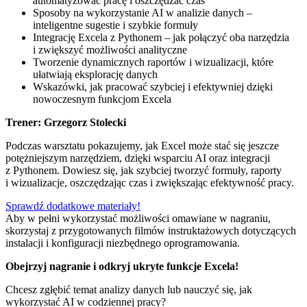
automatyzować pracę i oszczędzać czas
Sposoby na wykorzystanie AI w analizie danych –
inteligentne sugestie i szybkie formuły
Integrację Excela z Pythonem – jak połączyć oba narzędzia
i zwiększyć możliwości analityczne
Tworzenie dynamicznych raportów i wizualizacji, które
ułatwiają eksplorację danych
Wskazówki, jak pracować szybciej i efektywniej dzięki
nowoczesnym funkcjom Excela
Trener: Grzegorz Stolecki
Podczas warsztatu pokazujemy, jak Excel może stać się jeszcze
potężniejszym narzędziem, dzięki wsparciu AI oraz integracji
z Pythonem. Dowiesz się, jak szybciej tworzyć formuły, raporty
i wizualizacje, oszczędzając czas i zwiększając efektywność pracy.
Sprawdź dodatkowe materiały!
Aby w pełni wykorzystać możliwości omawiane w nagraniu,
skorzystaj z przygotowanych filmów instruktażowych dotyczących
instalacji i konfiguracji niezbędnego oprogramowania.
Obejrzyj nagranie i odkryj ukryte funkcje Excela!
Chcesz zgłębić temat analizy danych lub nauczyć się, jak
wykorzystać AI w codziennej pracy?