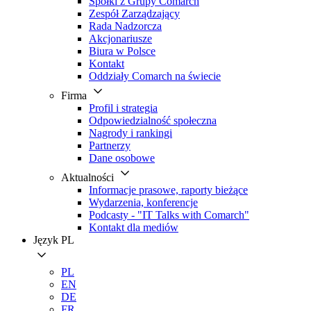
Spółki z Grupy Comarch
Zespół Zarządzający
Rada Nadzorcza
Akcjonariusze
Biura w Polsce
Kontakt
Oddziały Comarch na świecie
Firma
Profil i strategia
Odpowiedzialność społeczna
Nagrody i rankingi
Partnerzy
Dane osobowe
Aktualności
Informacje prasowe, raporty bieżące
Wydarzenia, konferencje
Podcasty - "IT Talks with Comarch"
Kontakt dla mediów
Język
PL
PL
EN
DE
FR