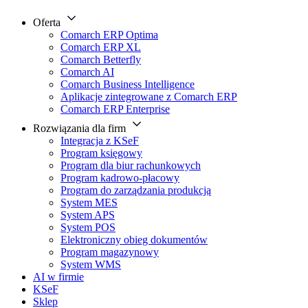
Oferta
Comarch ERP Optima
Comarch ERP XL
Comarch Betterfly
Comarch AI
Comarch Business Intelligence
Aplikacje zintegrowane z Comarch ERP
Comarch ERP Enterprise
Rozwiązania dla firm
Integracja z KSeF
Program księgowy
Program dla biur rachunkowych
Program kadrowo-płacowy
Program do zarządzania produkcją
System MES
System APS
System POS
Elektroniczny obieg dokumentów
Program magazynowy
System WMS
AI w firmie
KSeF
Sklep