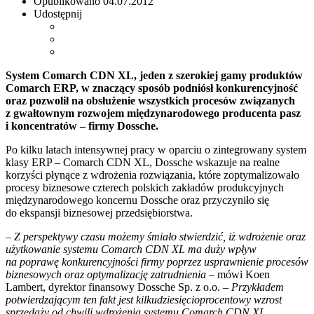
Opublikowano
04.07.2012
Udostępnij
System Comarch CDN XL, jeden z szerokiej gamy produktów
Comarch ERP, w znaczący sposób podniósł konkurencyjność
oraz pozwolił na obsłużenie wszystkich procesów związanych
z gwałtownym rozwojem międzynarodowego producenta pasz
i koncentratów – firmy Dossche.
Po kilku latach intensywnej pracy w oparciu o zintegrowany system
klasy ERP – Comarch CDN XL, Dossche wskazuje na realne
korzyści płynące z wdrożenia rozwiązania, które zoptymalizowało
procesy biznesowe czterech polskich zakładów produkcyjnych
międzynarodowego koncernu Dossche oraz przyczyniło się
do ekspansji biznesowej przedsiębiorstwa.
– Z perspektywy czasu możemy śmiało stwierdzić, iż wdrożenie oraz
użytkowanie systemu Comarch CDN XL ma duży wpływ
na poprawę konkurencyjności firmy poprzez usprawnienie procesów
biznesowych oraz optymalizację zatrudnienia
– mówi Koen
Lambert, dyrektor finansowy Dossche Sp. z o.o.
– Przykładem
potwierdzającym ten fakt jest kilkudziesięcioprocentowy wzrost
sprzedaży od chwili wdrożenia systemu Comarch CDN XL.