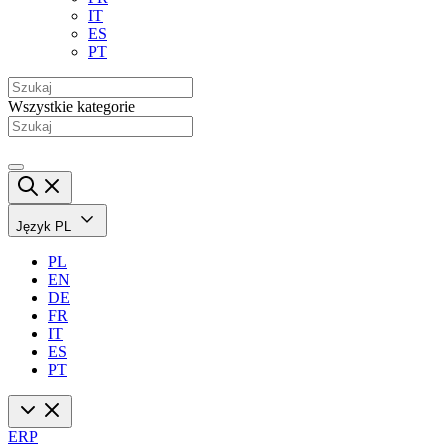
IT
ES
PT
Wszystkie kategorie
Język
PL
PL
EN
DE
FR
IT
ES
PT
ERP