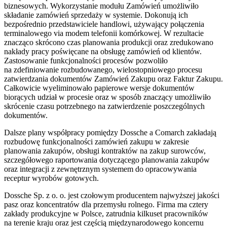
biznesowych. Wykorzystanie modułu Zamówień umożliwiło
składanie zamówień sprzedaży w systemie. Dokonują ich
bezpośrednio przedstawiciele handlowi, używający połączenia
terminalowego via modem telefonii komórkowej. W rezultacie
znacząco skrócono czas planowania produkcji oraz zredukowano
nakłady pracy poświęcane na obsługę zamówień od klientów.
Zastosowanie funkcjonalności procesów pozwoliło
na zdefiniowanie rozbudowanego, wielostopniowego procesu
zatwierdzania dokumentów Zamówień Zakupu oraz Faktur Zakupu.
Całkowicie wyeliminowało papierowe wersje dokumentów
biorących udział w procesie oraz w sposób znaczący umożliwiło
skrócenie czasu potrzebnego na zatwierdzenie poszczególnych
dokumentów.
Dalsze plany współpracy pomiędzy Dossche a Comarch zakładają
rozbudowę funkcjonalności zamówień zakupu w zakresie
planowania zakupów, obsługi kontraktów na zakup surowców,
szczegółowego raportowania dotyczącego planowania zakupów
oraz integracji z zewnętrznym systemem do opracowywania
receptur wyrobów gotowych.
Dossche Sp. z o. o. jest czołowym producentem najwyższej jakości
pasz oraz koncentratów dla przemysłu rolnego. Firma ma cztery
zakłady produkcyjne w Polsce, zatrudnia kilkuset pracowników
na terenie kraju oraz jest częścią międzynarodowego koncernu