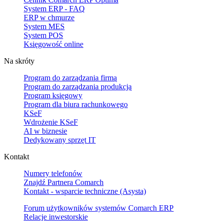
System ERP - FAQ
ERP w chmurze
System MES
System POS
Księgowość online
Na skróty
Program do zarządzania firmą
Program do zarządzania produkcją
Program księgowy
Program dla biura rachunkowego
KSeF
Wdrożenie KSeF
AI w biznesie
Dedykowany sprzęt IT
Kontakt
Numery telefonów
Znajdź Partnera Comarch
Kontakt - wsparcie techniczne (Asysta)
Forum użytkowników systemów Comarch ERP
Relacje inwestorskie