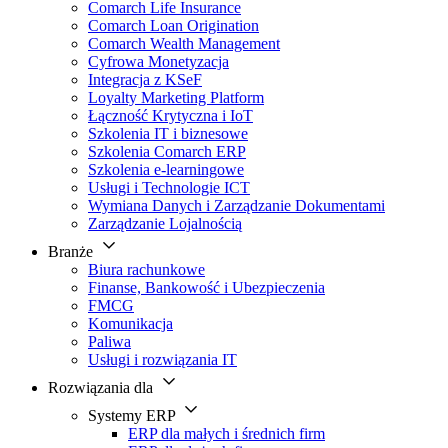
Comarch Life Insurance
Comarch Loan Origination
Comarch Wealth Management
Cyfrowa Monetyzacja
Integracja z KSeF
Loyalty Marketing Platform
Łączność Krytyczna i IoT
Szkolenia IT i biznesowe
Szkolenia Comarch ERP
Szkolenia e-learningowe
Usługi i Technologie ICT
Wymiana Danych i Zarządzanie Dokumentami
Zarządzanie Lojalnością
Branże
Biura rachunkowe
Finanse, Bankowość i Ubezpieczenia
FMCG
Komunikacja
Paliwa
Usługi i rozwiązania IT
Rozwiązania dla
Systemy ERP
ERP dla małych i średnich firm