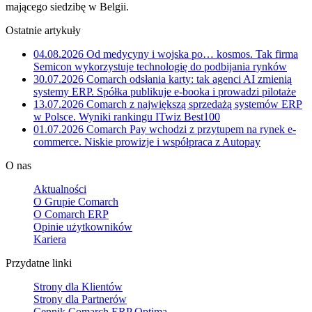
mającego siedzibę w Belgii.
Ostatnie artykuły
04.08.2026
Od medycyny i wojska po… kosmos. Tak firma
Semicon wykorzystuje technologię do podbijania rynków
30.07.2026
Comarch odsłania karty: tak agenci AI zmienią
systemy ERP. Spółka publikuje e-booka i prowadzi pilotaże
13.07.2026
Comarch z największą sprzedażą systemów ERP
w Polsce. Wyniki rankingu ITwiz Best100
01.07.2026
Comarch Pay wchodzi z przytupem na rynek e-
commerce. Niskie prowizje i współpraca z Autopay
O nas
Aktualności
O Grupie Comarch
O Comarch ERP
Opinie użytkowników
Kariera
Przydatne linki
Strony dla Klientów
Strony dla Partnerów
Cennik Comarch ERP Optima