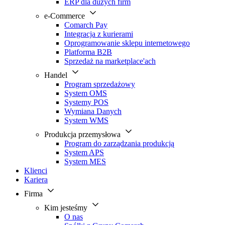
ERP dla dużych firm
e-Commerce
Comarch Pay
Integracja z kurierami
Oprogramowanie sklepu internetowego
Platforma B2B
Sprzedaż na marketplace'ach
Handel
Program sprzedażowy
System OMS
Systemy POS
Wymiana Danych
System WMS
Produkcja przemysłowa
Program do zarządzania produkcją
System APS
System MES
Klienci
Kariera
Firma
Kim jesteśmy
O nas