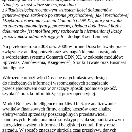
Niniejszy wzrost wiąże się bezpośrednio
z kilkudziesięcioprocentowym wzrostem ilości dokumentów
generowanych zarówno po stronie przychodowej, jak i rozchodowej.
Dzięki zastosowaniu systemu Comarch CDN XL, który pozwolił
na znaczną automatyzację procesów, obsługa dodatkowej liczby
dokumentów jest możliwa przy zachowaniu niezmienionej liczby
pracowników administracyjnych
– dodaje Koen Lambert.
Na przełomie roku 2008 oraz 2009 w firmie Dossche trwały prace
związane z analizą potrzeb oraz wymagań klienta, a następnie
z wdrożeniem systemu Comarch CDN XL w zakresie modułów:
Sprzedaż, Zamówienia, Księgowość, Środki Trwałe oraz Business
Intelligence.
Wdrożenie umożliwiło Dossche natychmiastowy dostęp
do niezbędnych informacji wspomagających zarządzanie
przedsiębiorstwem oraz w znaczący sposób podniosło jakość,
szybkość oraz komfort bieżącej pracy operacyjnej.
Moduł Business Intelligence umożliwił bieżące analizowanie
wyników finansowych firmy, analizę kosztów oraz analizę
efektywności sprzedaży poszczególnych przedstawicieli
handlowych. Funkcjonalność subskrypcji stała się podstawowym
narzędziem systemu informacji belgijskiej centrali firmy oraz
zarządu. W sposób znaczący skróciła czas przepływu danych