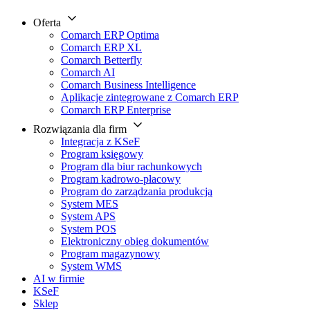
Oferta
Comarch ERP Optima
Comarch ERP XL
Comarch Betterfly
Comarch AI
Comarch Business Intelligence
Aplikacje zintegrowane z Comarch ERP
Comarch ERP Enterprise
Rozwiązania dla firm
Integracja z KSeF
Program księgowy
Program dla biur rachunkowych
Program kadrowo-płacowy
Program do zarządzania produkcją
System MES
System APS
System POS
Elektroniczny obieg dokumentów
Program magazynowy
System WMS
AI w firmie
KSeF
Sklep