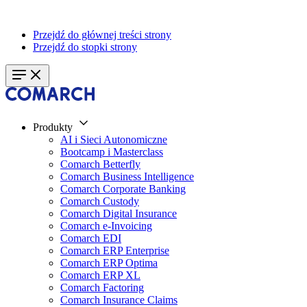
Przejdź do głównej treści strony
Przejdź do stopki strony
Produkty
AI i Sieci Autonomiczne
Bootcamp i Masterclass
Comarch Betterfly
Comarch Business Intelligence
Comarch Corporate Banking
Comarch Custody
Comarch Digital Insurance
Comarch e-Invoicing
Comarch EDI
Comarch ERP Enterprise
Comarch ERP Optima
Comarch ERP XL
Comarch Factoring
Comarch Insurance Claims