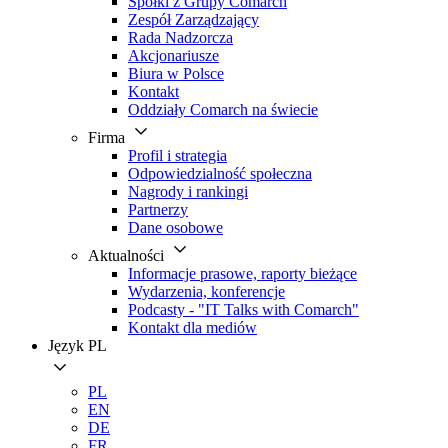
Spółki z Grupy Comarch
Zespół Zarządzający
Rada Nadzorcza
Akcjonariusze
Biura w Polsce
Kontakt
Oddziały Comarch na świecie
Firma
Profil i strategia
Odpowiedzialność społeczna
Nagrody i rankingi
Partnerzy
Dane osobowe
Aktualności
Informacje prasowe, raporty bieżące
Wydarzenia, konferencje
Podcasty - "IT Talks with Comarch"
Kontakt dla mediów
Język
PL
PL
EN
DE
FR