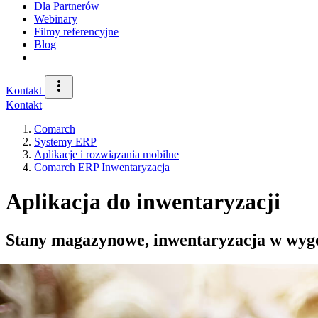
Dla Partnerów
Webinary
Filmy referencyjne
Blog
Kontakt
Kontakt
Comarch
Systemy ERP
Aplikacje i rozwiązania mobilne
Comarch ERP Inwentaryzacja
Aplikacja do inwentaryzacji
Stany magazynowe, inwentaryzacja w wygo