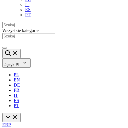
IT
ES
PT
Wszystkie kategorie
Język
PL
PL
EN
DE
FR
IT
ES
PT
ERP