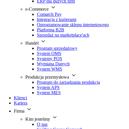
ERP dla dużych firm
e-Commerce
Comarch Pay
Integracja z kurierami
Oprogramowanie sklepu internetowego
Platforma B2B
Sprzedaż na marketplace'ach
Handel
Program sprzedażowy
System OMS
Systemy POS
Wymiana Danych
System WMS
Produkcja przemysłowa
Program do zarządzania produkcją
System APS
System MES
Klienci
Kariera
Firma
Kim jesteśmy
O nas