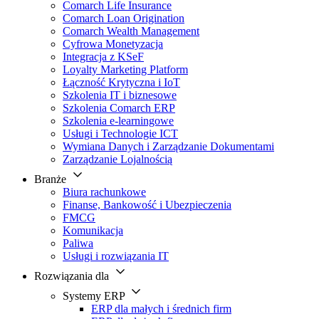
Comarch Life Insurance
Comarch Loan Origination
Comarch Wealth Management
Cyfrowa Monetyzacja
Integracja z KSeF
Loyalty Marketing Platform
Łączność Krytyczna i IoT
Szkolenia IT i biznesowe
Szkolenia Comarch ERP
Szkolenia e-learningowe
Usługi i Technologie ICT
Wymiana Danych i Zarządzanie Dokumentami
Zarządzanie Lojalnością
Branże
Biura rachunkowe
Finanse, Bankowość i Ubezpieczenia
FMCG
Komunikacja
Paliwa
Usługi i rozwiązania IT
Rozwiązania dla
Systemy ERP
ERP dla małych i średnich firm