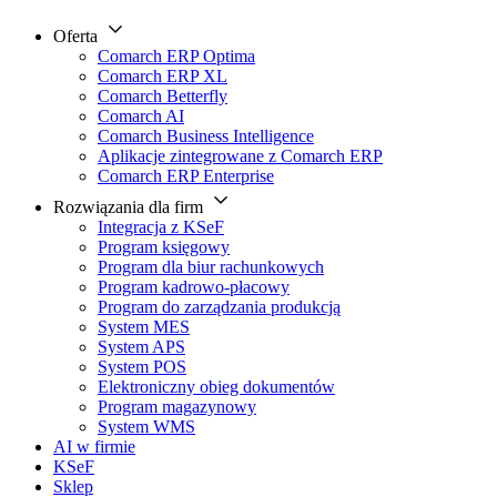
Oferta
Comarch ERP Optima
Comarch ERP XL
Comarch Betterfly
Comarch AI
Comarch Business Intelligence
Aplikacje zintegrowane z Comarch ERP
Comarch ERP Enterprise
Rozwiązania dla firm
Integracja z KSeF
Program księgowy
Program dla biur rachunkowych
Program kadrowo-płacowy
Program do zarządzania produkcją
System MES
System APS
System POS
Elektroniczny obieg dokumentów
Program magazynowy
System WMS
AI w firmie
KSeF
Sklep