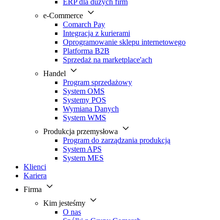
ERP dla dużych firm
e-Commerce
Comarch Pay
Integracja z kurierami
Oprogramowanie sklepu internetowego
Platforma B2B
Sprzedaż na marketplace'ach
Handel
Program sprzedażowy
System OMS
Systemy POS
Wymiana Danych
System WMS
Produkcja przemysłowa
Program do zarządzania produkcją
System APS
System MES
Klienci
Kariera
Firma
Kim jesteśmy
O nas