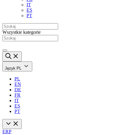
IT
ES
PT
Wszystkie kategorie
Język
PL
PL
EN
DE
FR
IT
ES
PT
ERP