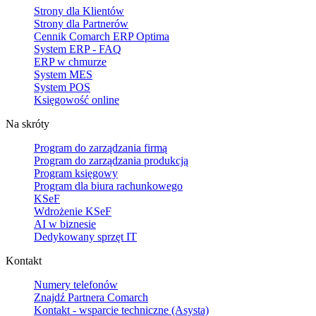
Strony dla Klientów
Strony dla Partnerów
Cennik Comarch ERP Optima
System ERP - FAQ
ERP w chmurze
System MES
System POS
Księgowość online
Na skróty
Program do zarządzania firmą
Program do zarządzania produkcją
Program księgowy
Program dla biura rachunkowego
KSeF
Wdrożenie KSeF
AI w biznesie
Dedykowany sprzęt IT
Kontakt
Numery telefonów
Znajdź Partnera Comarch
Kontakt - wsparcie techniczne (Asysta)