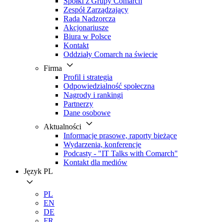
Spółki z Grupy Comarch
Zespół Zarządzający
Rada Nadzorcza
Akcjonariusze
Biura w Polsce
Kontakt
Oddziały Comarch na świecie
Firma
Profil i strategia
Odpowiedzialność społeczna
Nagrody i rankingi
Partnerzy
Dane osobowe
Aktualności
Informacje prasowe, raporty bieżące
Wydarzenia, konferencje
Podcasty - "IT Talks with Comarch"
Kontakt dla mediów
Język
PL
PL
EN
DE
FR