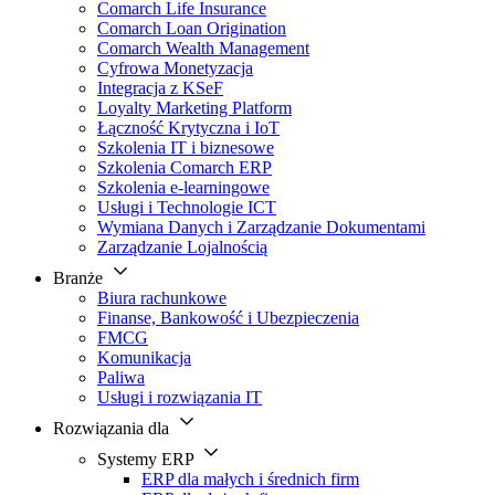
Comarch Life Insurance
Comarch Loan Origination
Comarch Wealth Management
Cyfrowa Monetyzacja
Integracja z KSeF
Loyalty Marketing Platform
Łączność Krytyczna i IoT
Szkolenia IT i biznesowe
Szkolenia Comarch ERP
Szkolenia e-learningowe
Usługi i Technologie ICT
Wymiana Danych i Zarządzanie Dokumentami
Zarządzanie Lojalnością
Branże
Biura rachunkowe
Finanse, Bankowość i Ubezpieczenia
FMCG
Komunikacja
Paliwa
Usługi i rozwiązania IT
Rozwiązania dla
Systemy ERP
ERP dla małych i średnich firm