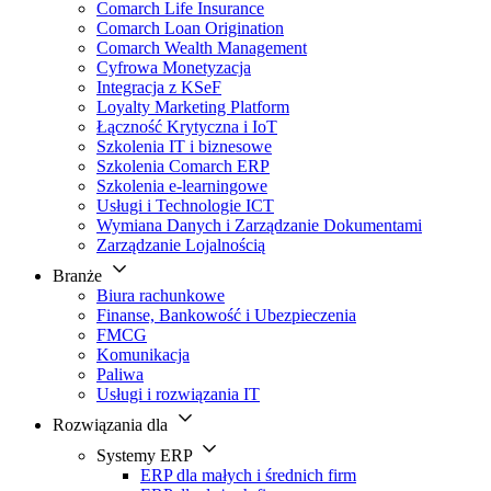
Comarch Life Insurance
Comarch Loan Origination
Comarch Wealth Management
Cyfrowa Monetyzacja
Integracja z KSeF
Loyalty Marketing Platform
Łączność Krytyczna i IoT
Szkolenia IT i biznesowe
Szkolenia Comarch ERP
Szkolenia e-learningowe
Usługi i Technologie ICT
Wymiana Danych i Zarządzanie Dokumentami
Zarządzanie Lojalnością
Branże
Biura rachunkowe
Finanse, Bankowość i Ubezpieczenia
FMCG
Komunikacja
Paliwa
Usługi i rozwiązania IT
Rozwiązania dla
Systemy ERP
ERP dla małych i średnich firm