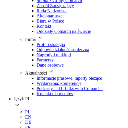
Spółki z Grupy Comarch
Zespół Zarządzający
Rada Nadzorcza
Akcjonariusze
Biura w Polsce
Kontakt
Oddziały Comarch na świecie
Firma
Profil i strategia
Odpowiedzialność społeczna
Nagrody i rankingi
Partnerzy
Dane osobowe
Aktualności
Informacje prasowe, raporty bieżące
Wydarzenia, konferencje
Podcasty - "IT Talks with Comarch"
Kontakt dla mediów
Język
PL
PL
EN
DE
FR