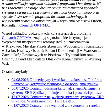
a sama aplikacja zapewnia stabilność programu i baz danych. Nie
bez znaczenia pozostaje również Asysta zapewniająca zgodność
systemu z bieżącymi przepisami prawa polskiego i unijnego oraz
szybkie dostosowanie programu do zmian zachodzących
w otoczeniu prawno-ekonomicznym
– wymienia Stanisław Ordon,
Konsultant
Comarch OPT!MA
.
Wśród zakładów budżetowych, korzystających z programu
Comarch OPT!MA
, znajdują się m.in. takie instytucje jak
Wojewódzki Insepektorat Ochrony Roślin i Nasiennictwa
w Krakowie, Miejskie Przedsiębiorstwo Wodociągów i Kanalizacji
w Łasku, Krajowy Ośrodek Badań i Dokumentacji w Warszawie,
Zarząd Dróg Powiatowych w Piotrkowie Trybunalskim oraz
Gminny Zakład Eksploatacji Obiektów Komunalnych w Wielkiej
Wsi.
Ostatnie artykuły
04.08.2026
Od medycyny i wojska po… kosmos. Tak firma
Semicon wykorzystuje technologię do podbijania rynków
30.07.2026
Comarch odsłania karty: tak agenci AI zmienią
systemy ERP. Spółka publikuje e-booka i prowadzi pilotaże
13.07.2026
Comarch z największą sprzedażą systemów ERP
w Polsce. Wyniki rankingu ITwiz Best100
01.07.2026
Comarch Pay wchodzi z przytupem na rynek e-