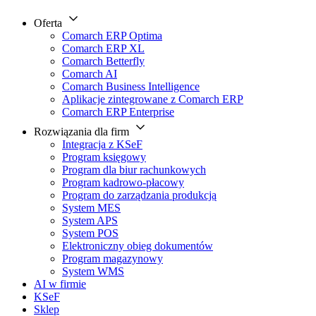
Oferta
Comarch ERP Optima
Comarch ERP XL
Comarch Betterfly
Comarch AI
Comarch Business Intelligence
Aplikacje zintegrowane z Comarch ERP
Comarch ERP Enterprise
Rozwiązania dla firm
Integracja z KSeF
Program księgowy
Program dla biur rachunkowych
Program kadrowo-płacowy
Program do zarządzania produkcją
System MES
System APS
System POS
Elektroniczny obieg dokumentów
Program magazynowy
System WMS
AI w firmie
KSeF
Sklep