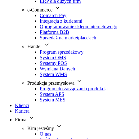
ERP dla dużych firm
e-Commerce
Comarch Pay
Integracja z kurierami
Oprogramowanie sklepu internetowego
Platforma B2B
Sprzedaż na marketplace'ach
Handel
Program sprzedażowy
System OMS
Systemy POS
Wymiana Danych
System WMS
Produkcja przemysłowa
Program do zarządzania produkcją
System APS
System MES
Klienci
Kariera
Firma
Kim jesteśmy
O nas