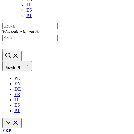
IT
ES
PT
Wszystkie kategorie
Język
PL
PL
EN
DE
FR
IT
ES
PT
ERP