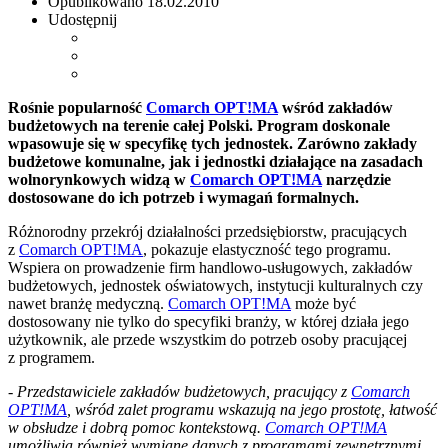
Opublikowano
18.02.2010
Udostępnij
Rośnie popularność
Comarch OPT!MA
wśród zakładów
budżetowych na terenie całej Polski. Program doskonale
wpasowuje się w specyfikę tych jednostek. Zarówno zakłady
budżetowe komunalne, jak i jednostki działające na zasadach
wolnorynkowych widzą w
Comarch OPT!MA
narzędzie
dostosowane do ich potrzeb i wymagań formalnych.
Różnorodny przekrój działalności przedsiębiorstw, pracujących
z
Comarch OPT!MA
, pokazuje elastyczność tego programu.
Wspiera on prowadzenie firm handlowo-usługowych, zakładów
budżetowych, jednostek oświatowych, instytucji kulturalnych czy
nawet branżę medyczną.
Comarch OPT!MA
może być
dostosowany nie tylko do specyfiki branży, w której działa jego
użytkownik, ale przede wszystkim do potrzeb osoby pracującej
z programem.
- Przedstawiciele zakładów budżetowych, pracujący z
Comarch
OPT!MA
, wśród zalet programu wskazują na jego prostotę, łatwość
w obsłudze i dobrą pomoc kontekstową.
Comarch OPT!MA
umożliwia również wymianę danych z programami zewnętrznymi,