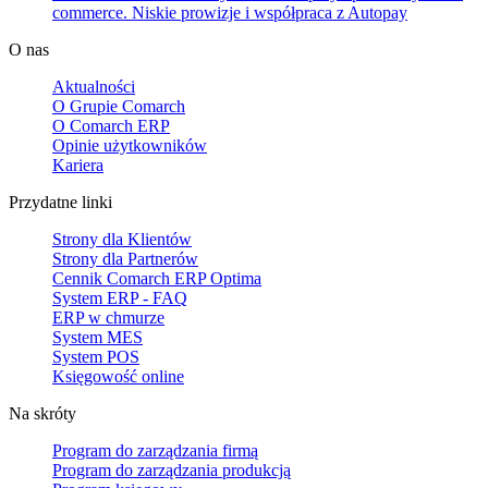
commerce. Niskie prowizje i współpraca z Autopay
O nas
Aktualności
O Grupie Comarch
O Comarch ERP
Opinie użytkowników
Kariera
Przydatne linki
Strony dla Klientów
Strony dla Partnerów
Cennik Comarch ERP Optima
System ERP - FAQ
ERP w chmurze
System MES
System POS
Księgowość online
Na skróty
Program do zarządzania firmą
Program do zarządzania produkcją