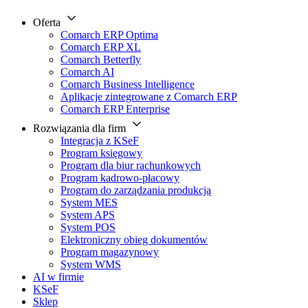
Oferta
Comarch ERP Optima
Comarch ERP XL
Comarch Betterfly
Comarch AI
Comarch Business Intelligence
Aplikacje zintegrowane z Comarch ERP
Comarch ERP Enterprise
Rozwiązania dla firm
Integracja z KSeF
Program księgowy
Program dla biur rachunkowych
Program kadrowo-płacowy
Program do zarządzania produkcją
System MES
System APS
System POS
Elektroniczny obieg dokumentów
Program magazynowy
System WMS
AI w firmie
KSeF
Sklep