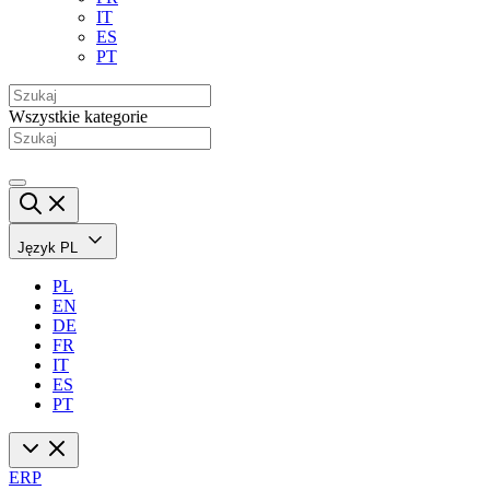
IT
ES
PT
Wszystkie kategorie
Język
PL
PL
EN
DE
FR
IT
ES
PT
ERP