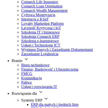
Comarch Life Insurance
Comarch Loan Origination
Comarch Wealth Management
Cyfrowa Monetyzacja
Integracja z KSeF
Loyalty Marketing Platform
Łączność Krytyczna i IoT
Szkolenia IT i biznesowe
Szkolenia Comarch ERP
Szkolenia e-learningowe
Usługi i Technologie ICT
Wymiana Danych i Zarządzanie Dokumentami
Zarządzanie Lojalnością
Branże
Biura rachunkowe
Finanse, Bankowość i Ubezpieczenia
FMCG
Komunikacja
Paliwa
Usługi i rozwiązania IT
Rozwiązania dla
Systemy ERP
ERP dla małych i średnich firm