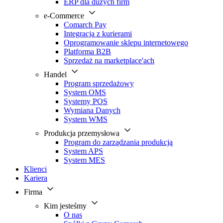
ERP dla dużych firm
e-Commerce
Comarch Pay
Integracja z kurierami
Oprogramowanie sklepu internetowego
Platforma B2B
Sprzedaż na marketplace'ach
Handel
Program sprzedażowy
System OMS
Systemy POS
Wymiana Danych
System WMS
Produkcja przemysłowa
Program do zarządzania produkcją
System APS
System MES
Klienci
Kariera
Firma
Kim jesteśmy
O nas