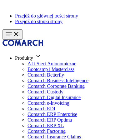
Przejdź do głównej treści strony
Przejdź do stopki strony
Produkty
AI i Sieci Autonomiczne
Bootcamp i Masterclass
Comarch Betterfly
Comarch Business Intelligence
Comarch Corporate Banking
Comarch Custody
Comarch Digital Insurance
Comarch e-Invoicing
Comarch EDI
Comarch ERP Enterprise
Comarch ERP Optima
Comarch ERP XL
Comarch Factoring
Comarch Insurance Claims