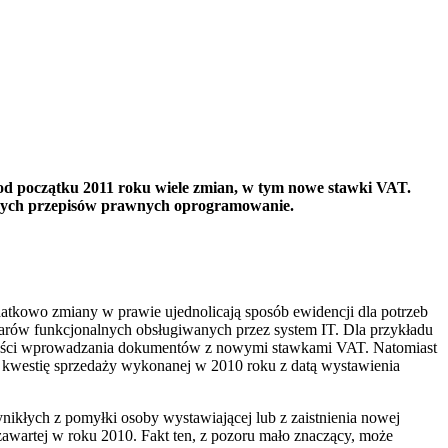
d początku 2011 roku wiele zmian, w tym nowe stawki VAT.
owych przepisów prawnych oprogramowanie.
tkowo zmiany w prawie ujednolicają sposób ewidencji dla potrzeb
zarów funkcjonalnych obsługiwanych przez system IT. Dla przykładu
wości wprowadzania dokumentów z nowymi stawkami VAT. Natomiast
 kwestię sprzedaży wykonanej w 2010 roku z datą wystawienia
kłych z pomyłki osoby wystawiającej lub z zaistnienia nowej
wartej w roku 2010. Fakt ten, z pozoru mało znaczący, może