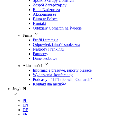
Spółki z Grupy Comarch
Zespół Zarządzający
Rada Nadzorcza
Akcjonariusze
Biura w Polsce
Kontakt
Oddziały Comarch na świecie
Firma
Profil i strategia
Odpowiedzialność społeczna
Nagrody i rankingi
Partnerzy
Dane osobowe
Aktualności
Informacje prasowe, raporty bieżące
Wydarzenia, konferencje
Podcasty - "IT Talks with Comarch"
Kontakt dla mediów
Język
PL
PL
EN
DE
FR