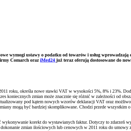
owe wymogi ustawy o podatku od towarów i usług wprowadzają o
irmy Comarch oraz
iMed24
już teraz oferują dostosowane do n
2011 roku, określa nowe stawki VAT w wysokości 5%, 8% i 23%. Doda
res koniecznych zmian może znacznie się różnić w zależności od obs
aktualizowany pod kątem nowych wzorów deklaracji VAT oraz możli
zmiany mogą być bardziej skomplikowane. Chodzi przede wszystkim o
ykonywanie korekt do wystawianych faktur. Dotyczy to zdarzeń wyni
yć dokonanie zmian ilościowych lub cenowych w 2011 roku do umowy za