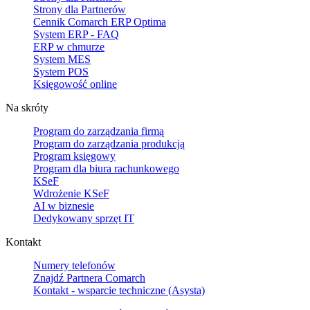
Strony dla Partnerów
Cennik Comarch ERP Optima
System ERP - FAQ
ERP w chmurze
System MES
System POS
Księgowość online
Na skróty
Program do zarządzania firmą
Program do zarządzania produkcją
Program księgowy
Program dla biura rachunkowego
KSeF
Wdrożenie KSeF
AI w biznesie
Dedykowany sprzęt IT
Kontakt
Numery telefonów
Znajdź Partnera Comarch
Kontakt - wsparcie techniczne (Asysta)