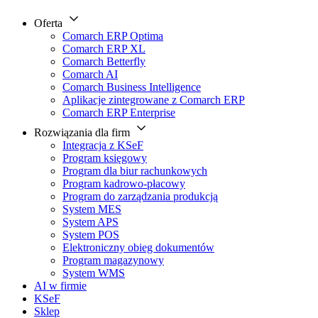
Oferta
Comarch ERP Optima
Comarch ERP XL
Comarch Betterfly
Comarch AI
Comarch Business Intelligence
Aplikacje zintegrowane z Comarch ERP
Comarch ERP Enterprise
Rozwiązania dla firm
Integracja z KSeF
Program księgowy
Program dla biur rachunkowych
Program kadrowo-płacowy
Program do zarządzania produkcją
System MES
System APS
System POS
Elektroniczny obieg dokumentów
Program magazynowy
System WMS
AI w firmie
KSeF
Sklep