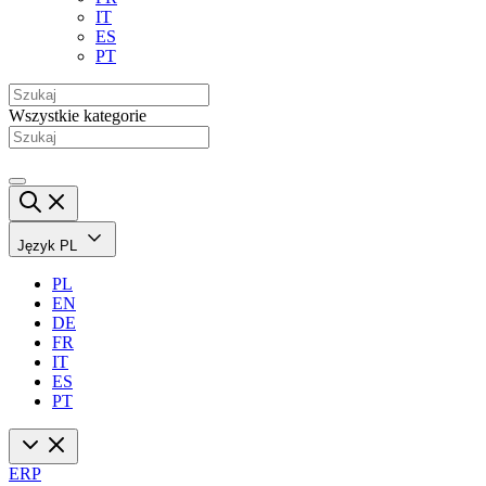
IT
ES
PT
Wszystkie kategorie
Język
PL
PL
EN
DE
FR
IT
ES
PT
ERP