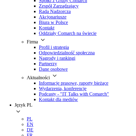
Spółki z Grupy Comarch
Zespół Zarządzający
Rada Nadzorcza
Akcjonariusze
Biura w Polsce
Kontakt
Oddziały Comarch na świecie
Firma
Profil i strategia
Odpowiedzialność społeczna
Nagrody i rankingi
Partnerzy
Dane osobowe
Aktualności
Informacje prasowe, raporty bieżące
Wydarzenia, konferencje
Podcasty - "IT Talks with Comarch"
Kontakt dla mediów
Język
PL
PL
EN
DE
FR