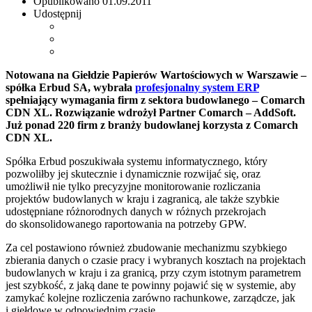
Opublikowano
01.09.2011
Udostępnij
Notowana na Giełdzie Papierów Wartościowych w Warszawie –
spółka Erbud SA, wybrała
profesjonalny system ERP
spełniający wymagania firm z sektora budowlanego – Comarch
CDN XL. Rozwiązanie wdrożył Partner Comarch – AddSoft.
Już ponad 220 firm z branży budowlanej korzysta z Comarch
CDN XL.
Spółka Erbud poszukiwała systemu informatycznego, który
pozwoliłby jej skutecznie i dynamicznie rozwijać się, oraz
umożliwił nie tylko precyzyjne monitorowanie rozliczania
projektów budowlanych w kraju i zagranicą, ale także szybkie
udostępniane różnorodnych danych w różnych przekrojach
do skonsolidowanego raportowania na potrzeby GPW.
Za cel postawiono również zbudowanie mechanizmu szybkiego
zbierania danych o czasie pracy i wybranych kosztach na projektach
budowlanych w kraju i za granicą, przy czym istotnym parametrem
jest szybkość, z jaką dane te powinny pojawić się w systemie, aby
zamykać kolejne rozliczenia zarówno rachunkowe, zarządcze, jak
i giełdowe w odpowiednim czasie.