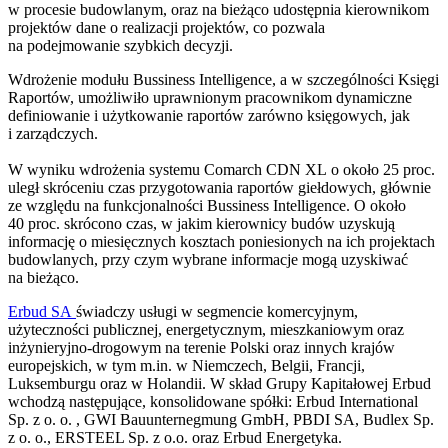
w procesie budowlanym, oraz na bieżąco udostępnia kierownikom
projektów dane o realizacji projektów, co pozwala
na podejmowanie szybkich decyzji.
Wdrożenie modułu Bussiness Intelligence, a w szczególności Księgi
Raportów, umożliwiło uprawnionym pracownikom dynamiczne
definiowanie i użytkowanie raportów zarówno księgowych, jak
i zarządczych.
W wyniku wdrożenia systemu Comarch CDN XL o około 25 proc.
uległ skróceniu czas przygotowania raportów giełdowych, głównie
ze względu na funkcjonalności Bussiness Intelligence. O około
40 proc. skrócono czas, w jakim kierownicy budów uzyskują
informację o miesięcznych kosztach poniesionych na ich projektach
budowlanych, przy czym wybrane informacje mogą uzyskiwać
na bieżąco.
Erbud SA
świadczy usługi w segmencie komercyjnym,
użyteczności publicznej, energetycznym, mieszkaniowym oraz
inżynieryjno-drogowym na terenie Polski oraz innych krajów
europejskich, w tym m.in. w Niemczech, Belgii, Francji,
Luksemburgu oraz w Holandii. W skład Grupy Kapitałowej Erbud
wchodzą następujące, konsolidowane spółki: Erbud International
Sp. z o. o. , GWI Bauunternegmung GmbH, PBDI SA, Budlex Sp.
z o. o., ERSTEEL Sp. z o.o. oraz Erbud Energetyka.