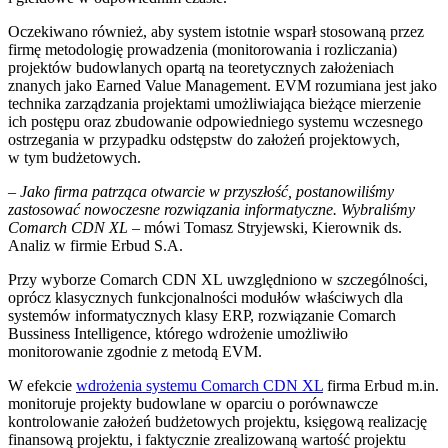
Oczekiwano również, aby system istotnie wsparł stosowaną przez
firmę metodologię prowadzenia (monitorowania i rozliczania)
projektów budowlanych opartą na teoretycznych założeniach
znanych jako Earned Value Management. EVM rozumiana jest jako
technika zarządzania projektami umożliwiająca bieżące mierzenie
ich postępu oraz zbudowanie odpowiedniego systemu wczesnego
ostrzegania w przypadku odstępstw do założeń projektowych,
w tym budżetowych.
– Jako firma patrząca otwarcie w przyszłość, postanowiliśmy
zastosować nowoczesne rozwiązania informatyczne. Wybraliśmy
Comarch CDN XL
– mówi Tomasz Stryjewski, Kierownik ds.
Analiz w firmie Erbud S.A.
Przy wyborze Comarch CDN XL uwzględniono w szczególności,
oprócz klasycznych funkcjonalności modułów właściwych dla
systemów informatycznych klasy ERP, rozwiązanie Comarch
Bussiness Intelligence, którego wdrożenie umożliwiło
monitorowanie zgodnie z metodą EVM.
W efekcie
wdrożenia systemu Comarch CDN XL
firma Erbud m.in.
monitoruje projekty budowlane w oparciu o porównawcze
kontrolowanie założeń budżetowych projektu, księgową realizację
finansową projektu, i faktycznie zrealizowaną wartość projektu