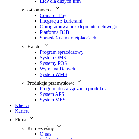
ERP dla dużych firm
e-Commerce
Comarch Pay
Integracja z kurierami
Oprogramowanie sklepu internetowego
Platforma B2B
Sprzedaż na marketplace'ach
Handel
Program sprzedażowy
System OMS
Systemy POS
Wymiana Danych
System WMS
Produkcja przemysłowa
Program do zarządzania produkcją
System APS
System MES
Klienci
Kariera
Firma
Kim jesteśmy
O nas