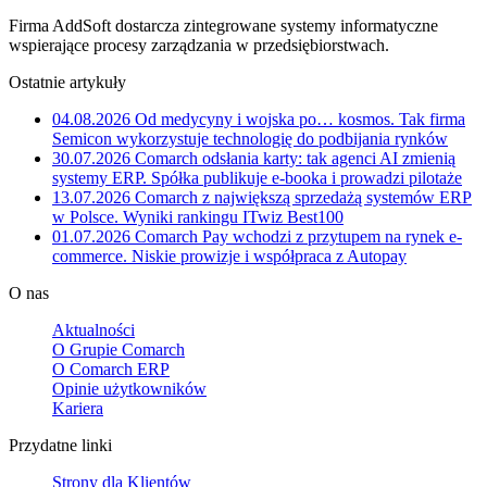
Firma AddSoft dostarcza zintegrowane systemy informatyczne
wspierające procesy zarządzania w przedsiębiorstwach.
Ostatnie artykuły
04.08.2026
Od medycyny i wojska po… kosmos. Tak firma
Semicon wykorzystuje technologię do podbijania rynków
30.07.2026
Comarch odsłania karty: tak agenci AI zmienią
systemy ERP. Spółka publikuje e-booka i prowadzi pilotaże
13.07.2026
Comarch z największą sprzedażą systemów ERP
w Polsce. Wyniki rankingu ITwiz Best100
01.07.2026
Comarch Pay wchodzi z przytupem na rynek e-
commerce. Niskie prowizje i współpraca z Autopay
O nas
Aktualności
O Grupie Comarch
O Comarch ERP
Opinie użytkowników
Kariera
Przydatne linki
Strony dla Klientów