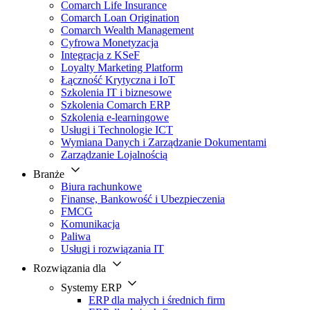
Comarch Life Insurance
Comarch Loan Origination
Comarch Wealth Management
Cyfrowa Monetyzacja
Integracja z KSeF
Loyalty Marketing Platform
Łączność Krytyczna i IoT
Szkolenia IT i biznesowe
Szkolenia Comarch ERP
Szkolenia e-learningowe
Usługi i Technologie ICT
Wymiana Danych i Zarządzanie Dokumentami
Zarządzanie Lojalnością
Branże
Biura rachunkowe
Finanse, Bankowość i Ubezpieczenia
FMCG
Komunikacja
Paliwa
Usługi i rozwiązania IT
Rozwiązania dla
Systemy ERP
ERP dla małych i średnich firm