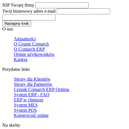
NIP Twojej firmy
Twój biznesowy adres e-mail
Następny krok
O nas
Aktualności
O Grupie Comarch
O Comarch ERP
Opinie użytkowników
Kariera
Przydatne linki
Strony dla Klientów
Strony dla Partnerów
Cennik Comarch ERP Optima
System ERP - FAQ
ERP w chmurze
System MES
System POS
Księgowość online
Na skróty