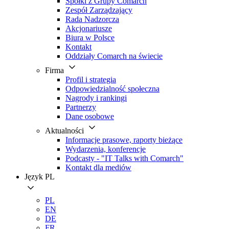
Spółki z Grupy Comarch
Zespół Zarządzający
Rada Nadzorcza
Akcjonariusze
Biura w Polsce
Kontakt
Oddziały Comarch na świecie
Firma
Profil i strategia
Odpowiedzialność społeczna
Nagrody i rankingi
Partnerzy
Dane osobowe
Aktualności
Informacje prasowe, raporty bieżące
Wydarzenia, konferencje
Podcasty - "IT Talks with Comarch"
Kontakt dla mediów
Język
PL
PL
EN
DE
FR