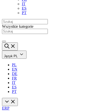
IT
ES
PT
Wszystkie kategorie
Język
PL
PL
EN
DE
FR
IT
ES
PT
ERP