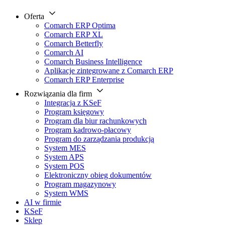
Oferta
Comarch ERP Optima
Comarch ERP XL
Comarch Betterfly
Comarch AI
Comarch Business Intelligence
Aplikacje zintegrowane z Comarch ERP
Comarch ERP Enterprise
Rozwiązania dla firm
Integracja z KSeF
Program księgowy
Program dla biur rachunkowych
Program kadrowo-płacowy
Program do zarządzania produkcją
System MES
System APS
System POS
Elektroniczny obieg dokumentów
Program magazynowy
System WMS
AI w firmie
KSeF
Sklep