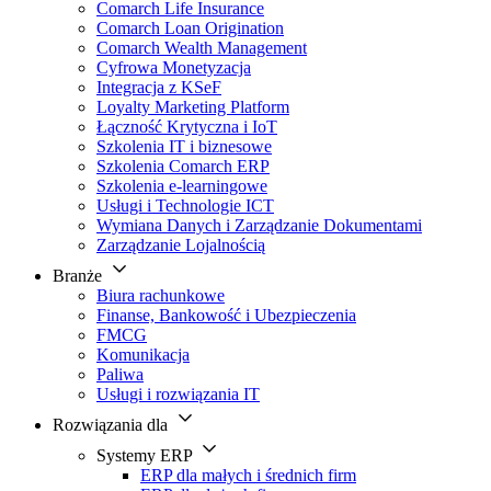
Comarch Life Insurance
Comarch Loan Origination
Comarch Wealth Management
Cyfrowa Monetyzacja
Integracja z KSeF
Loyalty Marketing Platform
Łączność Krytyczna i IoT
Szkolenia IT i biznesowe
Szkolenia Comarch ERP
Szkolenia e-learningowe
Usługi i Technologie ICT
Wymiana Danych i Zarządzanie Dokumentami
Zarządzanie Lojalnością
Branże
Biura rachunkowe
Finanse, Bankowość i Ubezpieczenia
FMCG
Komunikacja
Paliwa
Usługi i rozwiązania IT
Rozwiązania dla
Systemy ERP
ERP dla małych i średnich firm