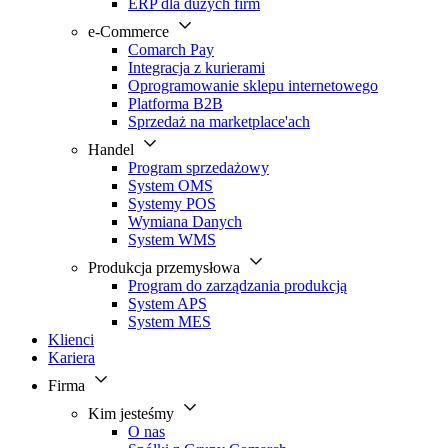
ERP dla dużych firm
e-Commerce
Comarch Pay
Integracja z kurierami
Oprogramowanie sklepu internetowego
Platforma B2B
Sprzedaż na marketplace'ach
Handel
Program sprzedażowy
System OMS
Systemy POS
Wymiana Danych
System WMS
Produkcja przemysłowa
Program do zarządzania produkcją
System APS
System MES
Klienci
Kariera
Firma
Kim jesteśmy
O nas