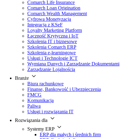
Comarch Life Insurance
Comarch Loan Origination
Comarch Wealth Management
Cyfrowa Monetyzacja
Integracja z KSeF
Loyalty Marketing Platform
Łączność Krytyczna i IoT
Szkolenia IT i biznesowe
Szkolenia Comarch ERP
Szkolenia e-learningowe
Usługi i Technologie ICT
Wymiana Danych i Zarządzanie Dokumentami
Zarządzanie Lojalnością
Branże
Biura rachunkowe
Finanse, Bankowość i Ubezpieczenia
FMCG
Komunikacja
Paliwa
Usługi i rozwiązania IT
Rozwiązania dla
Systemy ERP
ERP dla małych i średnich firm