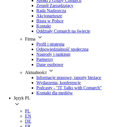
Spółki z Grupy Comarch
Zespół Zarządzający
Rada Nadzorcza
Akcjonariusze
Biura w Polsce
Kontakt
Oddziały Comarch na świecie
Firma
Profil i strategia
Odpowiedzialność społeczna
Nagrody i rankingi
Partnerzy
Dane osobowe
Aktualności
Informacje prasowe, raporty bieżące
Wydarzenia, konferencje
Podcasty - "IT Talks with Comarch"
Kontakt dla mediów
Język
PL
PL
EN
DE
FR