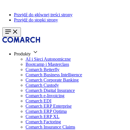
Przejdź do głównej treści strony
Przejdź do stopki strony
Produkty
AI i Sieci Autonomiczne
Bootcamp i Masterclass
Comarch Betterfly
Comarch Business Intelligence
Comarch Corporate Banking
Comarch Custody
Comarch Digital Insurance
Comarch e-Invoicing
Comarch EDI
Comarch ERP Enterprise
Comarch ERP Optima
Comarch ERP XL
Comarch Factoring
Comarch Insurance Claims