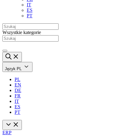
IT
ES
PT
Wszystkie kategorie
Język
PL
PL
EN
DE
FR
IT
ES
PT
ERP