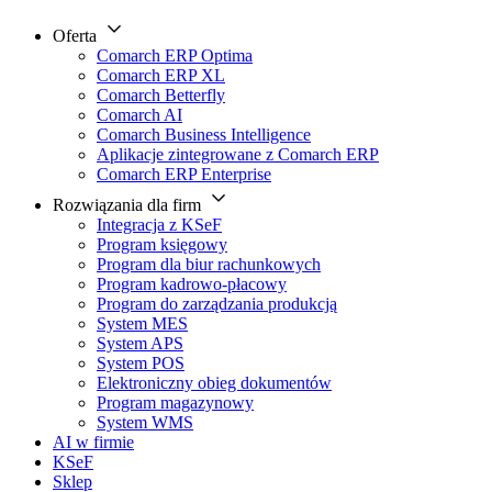
Oferta
Comarch ERP Optima
Comarch ERP XL
Comarch Betterfly
Comarch AI
Comarch Business Intelligence
Aplikacje zintegrowane z Comarch ERP
Comarch ERP Enterprise
Rozwiązania dla firm
Integracja z KSeF
Program księgowy
Program dla biur rachunkowych
Program kadrowo-płacowy
Program do zarządzania produkcją
System MES
System APS
System POS
Elektroniczny obieg dokumentów
Program magazynowy
System WMS
AI w firmie
KSeF
Sklep