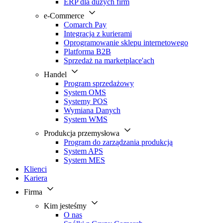
ERP dla dużych firm
e-Commerce
Comarch Pay
Integracja z kurierami
Oprogramowanie sklepu internetowego
Platforma B2B
Sprzedaż na marketplace'ach
Handel
Program sprzedażowy
System OMS
Systemy POS
Wymiana Danych
System WMS
Produkcja przemysłowa
Program do zarządzania produkcją
System APS
System MES
Klienci
Kariera
Firma
Kim jesteśmy
O nas