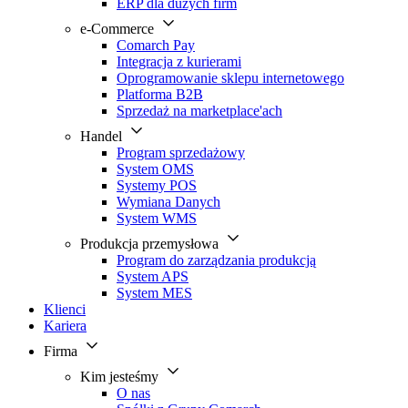
ERP dla dużych firm
e-Commerce
Comarch Pay
Integracja z kurierami
Oprogramowanie sklepu internetowego
Platforma B2B
Sprzedaż na marketplace'ach
Handel
Program sprzedażowy
System OMS
Systemy POS
Wymiana Danych
System WMS
Produkcja przemysłowa
Program do zarządzania produkcją
System APS
System MES
Klienci
Kariera
Firma
Kim jesteśmy
O nas