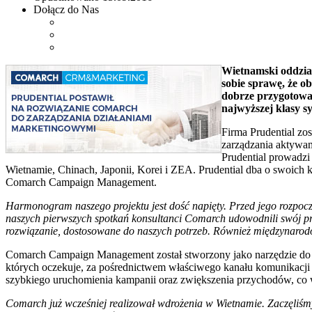
Dołącz do Nas
Wietnamski oddzia
sobie sprawę, że ob
dobrze przygotowan
najwyższej klasy s
Firma Prudential zo
zarządzania aktywam
Prudential prowadzi 
Wietnamie, Chinach, Japonii, Korei i ZEA. Prudential dba o swoich 
Comarch Campaign Management.
Harmonogram naszego projektu jest dość napięty. Przed jego rozpocz
naszych pierwszych spotkań konsultanci Comarch udowodnili swój pro
rozwiązanie, dostosowane do naszych potrzeb. Również międzynaro
Comarch Campaign Management został stworzony jako narzędzie do za
których oczekuje, za pośrednictwem właściwego kanału komunikacji 
szybkiego uruchomienia kampanii oraz zwiększenia przychodów, co
Comarch już wcześniej realizował wdrożenia w Wietnamie. Zaczęliśmy