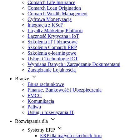
Comarch Life Insurance
Comarch Loan Origination
Comarch Wealth Management
Cyfrowa Monetyzacja
Integracja z KSeF
Loyalty Marketing Platform
Łączność Krytyczna i IoT
Szkolenia IT i biznesowe
Szkolenia Comarch ERP
Szkolenia e-learningowe
Usługi i Technologie ICT
Wymiana Danych i Zarządzanie Dokumentami
Zarządzanie Lojalnością
Branże
Biura rachunkowe
Finanse, Bankowość i Ubezpieczenia
FMCG
Komunikacja
Paliwa
Usługi i rozwiązania IT
Rozwiązania dla
Systemy ERP
ERP dla małych i średnich firm