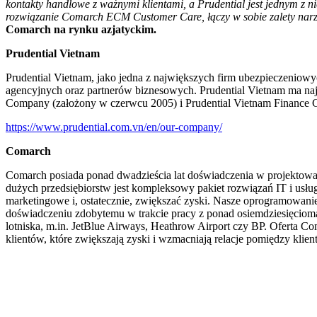
kontakty handlowe z ważnymi klientami, a Prudential jest jednym z 
rozwiązanie Comarch ECM Customer Care, łączy w sobie zalety narz
Comarch na rynku azjatyckim.
Prudential Vietnam
Prudential Vietnam, jako jedna z największych firm ubezpieczeniow
agencyjnych oraz partnerów biznesowych. Prudential Vietnam ma naj
Company (założony w czerwcu 2005) i Prudential Vietnam Finance C
https://www.prudential.com.vn/en/our-company/
Comarch
Comarch posiada ponad dwadzieścia lat doświadczenia w projektowan
dużych przedsiębiorstw jest kompleksowy pakiet rozwiązań IT i usłu
marketingowe i, ostatecznie, zwiększać zyski. Nasze oprogramowanie
doświadczeniu zdobytemu w trakcie pracy z ponad osiemdziesięcioma kl
lotniska, m.in. JetBlue Airways, Heathrow Airport czy BP. Oferta C
klientów, które zwiększają zyski i wzmacniają relacje pomiędzy kl