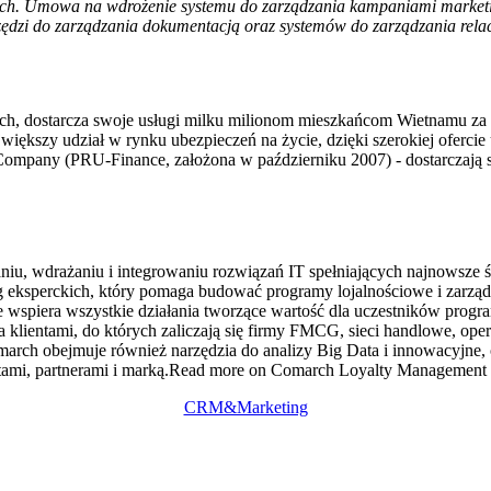
nich. Umowa na wdrożenie systemu do zarządzania kampaniami marketin
ędzi do zarządzania dokumentacją oraz systemów do zarządzania rela
ych, dostarcza swoje usługi milku milionom mieszkańcom Wietnamu za 
większy udział w rynku ubezpieczeń na życie, dzięki szerokiej oferc
ompany (PRU-Finance, założona w październiku 2007) - dostarczają 
iu, wdrażaniu i integrowaniu rozwiązań IT spełniających najnowsze ś
g eksperckich, który pomaga budować programy lojalnościowe i zarządz
 wspiera wszystkie działania tworzące wartość dla uczestników progr
ientami, do których zaliczają się firmy FMCG, sieci handlowe, operato
omarch obejmuje również narzędzia do analizy Big Data i innowacyjne
ientami, partnerami i marką.Read more on Comarch Loyalty Management
CRM&Marketing