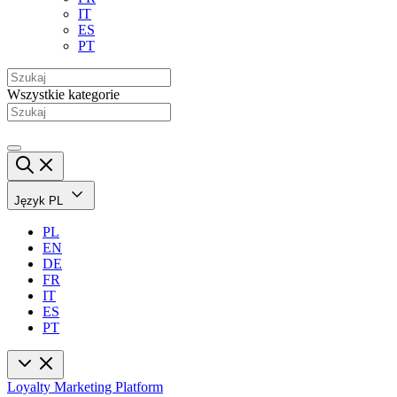
IT
ES
PT
Wszystkie kategorie
Język
PL
PL
EN
DE
FR
IT
ES
PT
Loyalty Marketing Platform