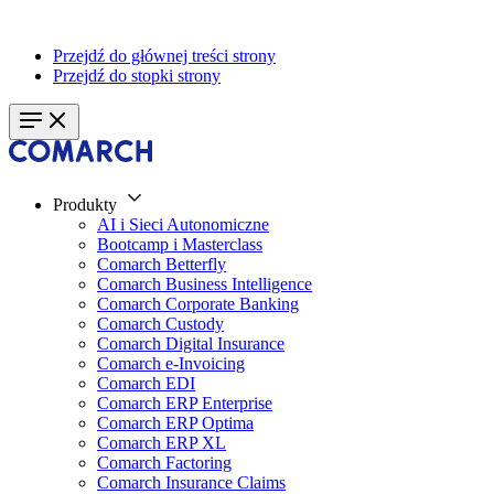
Przejdź do głównej treści strony
Przejdź do stopki strony
Produkty
AI i Sieci Autonomiczne
Bootcamp i Masterclass
Comarch Betterfly
Comarch Business Intelligence
Comarch Corporate Banking
Comarch Custody
Comarch Digital Insurance
Comarch e-Invoicing
Comarch EDI
Comarch ERP Enterprise
Comarch ERP Optima
Comarch ERP XL
Comarch Factoring
Comarch Insurance Claims