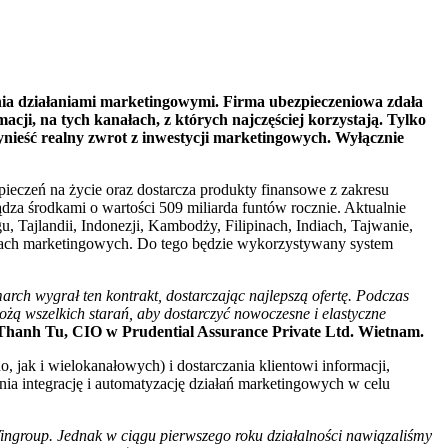
nia działaniami marketingowymi. Firma ubezpieczeniowa zdała
macji, na tych kanałach, z których najczęściej korzystają. Tylko
ynieść realny zwrot z inwestycji marketingowych. Wyłącznie
pieczeń na życie oraz dostarcza produkty finansowe z zakresu
dza środkami o wartości 509 miliarda funtów rocznie. Aktualnie
, Tajlandii, Indonezji, Kambodży, Filipinach, Indiach, Tajwanie,
łaniach marketingowych. Do tego będzie wykorzystywany system
rch wygrał ten kontrakt, dostarczając najlepszą ofertę. Podczas
żą wszelkich starań, aby dostarczyć nowoczesne i elastyczne
Thanh Tu, CIO w Prudential Assurance Private Ltd.
Wietnam.
ak i wielokanałowych) i dostarczania klientowi informacji,
a integrację i automatyzację działań marketingowych w celu
Vingroup. Jednak w ciągu pierwszego roku działalności nawiązaliśmy