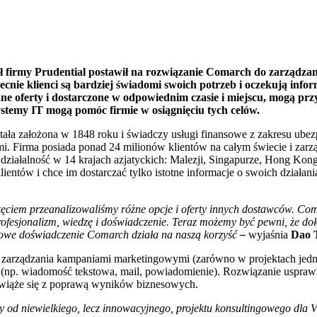
ł firmy Prudential postawił na rozwiązanie Comarch do zarządza
ecnie klienci są bardziej świadomi swoich potrzeb i oczekują infor
e oferty i dostarczone w odpowiednim czasie i miejscu, mogą prz
ystemy IT mogą pomóc firmie w osiągnięciu tych celów.
stała założona w 1848 roku i świadczy usługi finansowe z zakresu ubez
i. Firma posiada ponad 24 milionów klientów na całym świecie i zarzą
działalność w 14 krajach azjatyckich: Malezji, Singapurze, Hong Kongu
klientów i chce im dostarczać tylko istotne informacje o swoich dzia
ęciem przeanalizowaliśmy różne opcje i oferty innych dostawców. Coma
fesjonalizm, wiedzę i doświadczenie. Teraz możemy być pewni, że doło
dowe doświadczenie Comarch działa na naszą korzyść
–
wyjaśnia
Dao 
rządzania kampaniami marketingowymi (zarówno w projektach jedno, j
(np. wiadomość tekstowa, mail, powiadomienie). Rozwiązanie usprawni
 wiąże się z poprawą wyników biznesowych.
 od niewielkiego, lecz innowacyjnego, projektu konsultingowego dla 