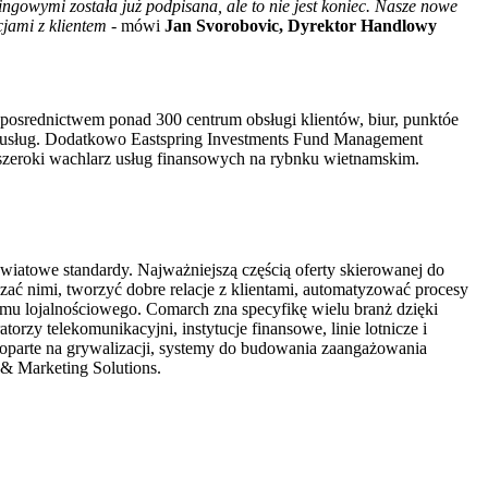
gowymi została już podpisana, ale to nie jest koniec. Nasze nowe
cjami z klientem
- mówi
Jan Svorobovic, Dyrektor Handlowy
posrednictwem ponad 300 centrum obsługi klientów, biur, punktóe
ie usług. Dodatkowo Eastspring Investments Fund Management
szeroki wachlarz usług finansowych na rybnku wietnamskim.
wiatowe standardy. Najważniejszą częścią oferty skierowanej do
ać nimi, tworzyć dobre relacje z klientami, automatyzować procesy
amu lojalnościowego. Comarch zna specyfikę wielu branż dzięki
rzy telekomunikacyjni, instytucje finansowe, linie lotnicze i
, oparte na grywalizacji, systemy do budowania zaangażowania
 & Marketing Solutions.