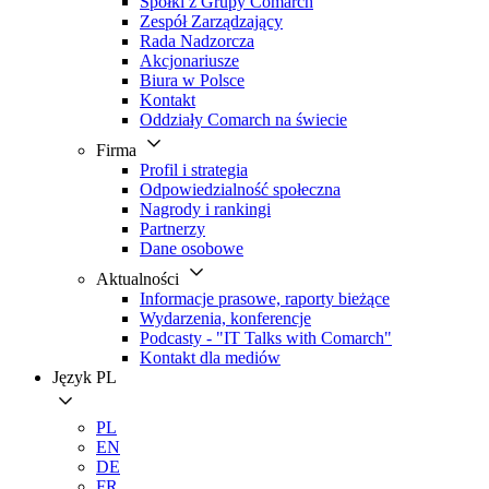
Spółki z Grupy Comarch
Zespół Zarządzający
Rada Nadzorcza
Akcjonariusze
Biura w Polsce
Kontakt
Oddziały Comarch na świecie
Firma
Profil i strategia
Odpowiedzialność społeczna
Nagrody i rankingi
Partnerzy
Dane osobowe
Aktualności
Informacje prasowe, raporty bieżące
Wydarzenia, konferencje
Podcasty - "IT Talks with Comarch"
Kontakt dla mediów
Język
PL
PL
EN
DE
FR