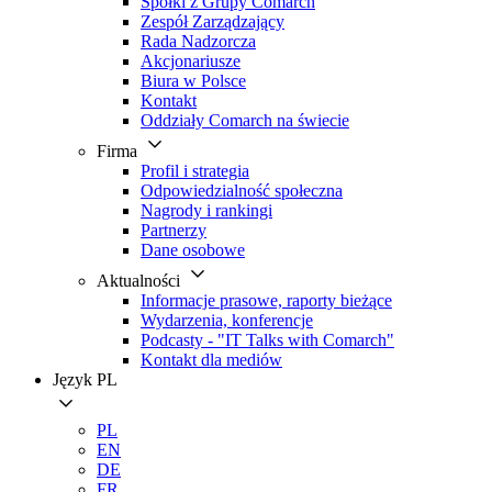
Spółki z Grupy Comarch
Zespół Zarządzający
Rada Nadzorcza
Akcjonariusze
Biura w Polsce
Kontakt
Oddziały Comarch na świecie
Firma
Profil i strategia
Odpowiedzialność społeczna
Nagrody i rankingi
Partnerzy
Dane osobowe
Aktualności
Informacje prasowe, raporty bieżące
Wydarzenia, konferencje
Podcasty - "IT Talks with Comarch"
Kontakt dla mediów
Język
PL
PL
EN
DE
FR