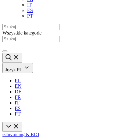
IT
ES
PT
Wszystkie kategorie
Język
PL
PL
EN
DE
FR
IT
ES
PT
e-Invoicing & EDI