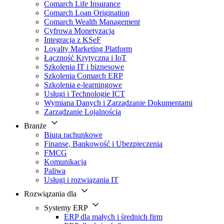
Comarch Life Insurance
Comarch Loan Origination
Comarch Wealth Management
Cyfrowa Monetyzacja
Integracja z KSeF
Loyalty Marketing Platform
Łączność Krytyczna i IoT
Szkolenia IT i biznesowe
Szkolenia Comarch ERP
Szkolenia e-learningowe
Usługi i Technologie ICT
Wymiana Danych i Zarządzanie Dokumentami
Zarządzanie Lojalnością
Branże
Biura rachunkowe
Finanse, Bankowość i Ubezpieczenia
FMCG
Komunikacja
Paliwa
Usługi i rozwiązania IT
Rozwiązania dla
Systemy ERP
ERP dla małych i średnich firm