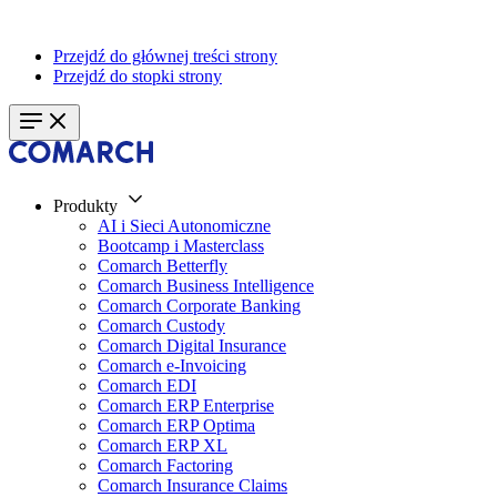
Przejdź do głównej treści strony
Przejdź do stopki strony
Produkty
AI i Sieci Autonomiczne
Bootcamp i Masterclass
Comarch Betterfly
Comarch Business Intelligence
Comarch Corporate Banking
Comarch Custody
Comarch Digital Insurance
Comarch e-Invoicing
Comarch EDI
Comarch ERP Enterprise
Comarch ERP Optima
Comarch ERP XL
Comarch Factoring
Comarch Insurance Claims