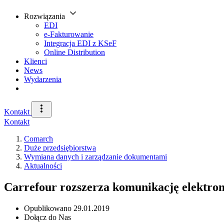
Rozwiązania
EDI
e-Fakturowanie
Integracja EDI z KSeF
Online Distribution
Klienci
News
Wydarzenia
Kontakt
Kontakt
Comarch
Duże przedsiębiorstwa
Wymiana danych i zarządzanie dokumentami
Aktualności
Carrefour rozszerza komunikację elektro
Opublikowano
29.01.2019
Dołącz do Nas