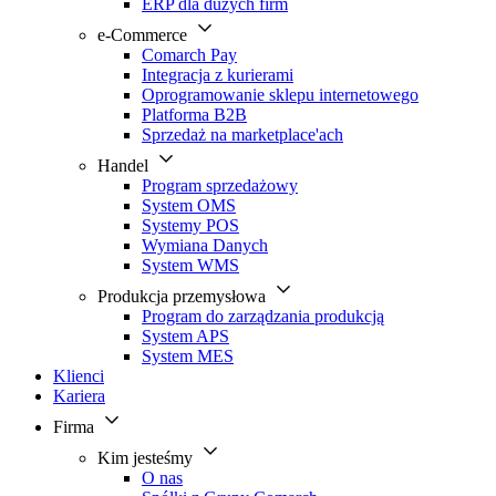
ERP dla dużych firm
e-Commerce
Comarch Pay
Integracja z kurierami
Oprogramowanie sklepu internetowego
Platforma B2B
Sprzedaż na marketplace'ach
Handel
Program sprzedażowy
System OMS
Systemy POS
Wymiana Danych
System WMS
Produkcja przemysłowa
Program do zarządzania produkcją
System APS
System MES
Klienci
Kariera
Firma
Kim jesteśmy
O nas