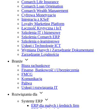
Comarch Life Insurance
Comarch Loan Origination
Comarch Wealth Management
Cyfrowa Monetyzacja
Integracja z KSeF
Loyalty Marketing Platform
Łączność Krytyczna i IoT
Szkolenia IT i biznesowe
Szkolenia Comarch ERP
Szkolenia e-learningowe
Usługi i Technologie ICT
Wymiana Danych i Zarządzanie Dokumentami
Zarządzanie Lojalnością
Branże
Biura rachunkowe
Finanse, Bankowość i Ubezpieczenia
FMCG
Komunikacja
Paliwa
Usługi i rozwiązania IT
Rozwiązania dla
Systemy ERP
ERP dla małych i średnich firm