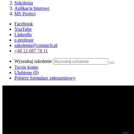
Szkolenia
Aplikacje biurowe
MS Project
Facebook
YouTube
LinkedIn
e-profesor
szkolenia@comarch.pl
+48 12 687 78 11
Wyszukaj szkolenie
Twoje konto
Ulubione
(0)
Pobierz formularz zgłoszeniowy