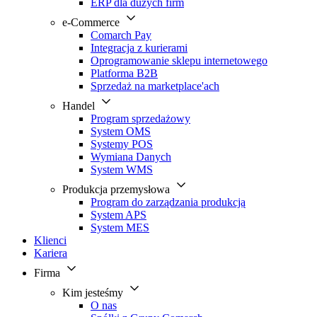
ERP dla dużych firm
e-Commerce
Comarch Pay
Integracja z kurierami
Oprogramowanie sklepu internetowego
Platforma B2B
Sprzedaż na marketplace'ach
Handel
Program sprzedażowy
System OMS
Systemy POS
Wymiana Danych
System WMS
Produkcja przemysłowa
Program do zarządzania produkcją
System APS
System MES
Klienci
Kariera
Firma
Kim jesteśmy
O nas