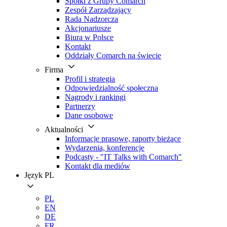
Spółki z Grupy Comarch
Zespół Zarządzający
Rada Nadzorcza
Akcjonariusze
Biura w Polsce
Kontakt
Oddziały Comarch na świecie
Firma
Profil i strategia
Odpowiedzialność społeczna
Nagrody i rankingi
Partnerzy
Dane osobowe
Aktualności
Informacje prasowe, raporty bieżące
Wydarzenia, konferencje
Podcasty - "IT Talks with Comarch"
Kontakt dla mediów
Język
PL
PL
EN
DE
FR