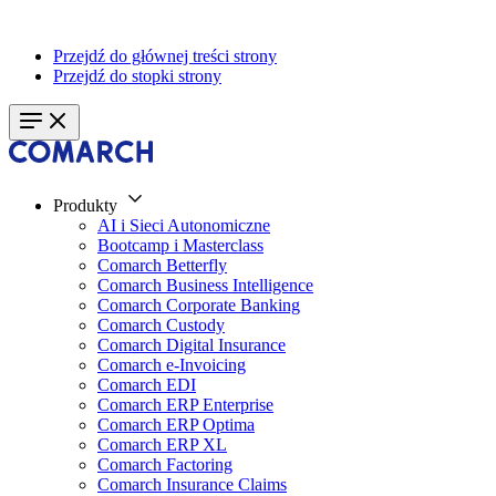
Przejdź do głównej treści strony
Przejdź do stopki strony
Produkty
AI i Sieci Autonomiczne
Bootcamp i Masterclass
Comarch Betterfly
Comarch Business Intelligence
Comarch Corporate Banking
Comarch Custody
Comarch Digital Insurance
Comarch e-Invoicing
Comarch EDI
Comarch ERP Enterprise
Comarch ERP Optima
Comarch ERP XL
Comarch Factoring
Comarch Insurance Claims