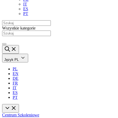
IT
ES
PT
Wszystkie kategorie
Język
PL
PL
EN
DE
FR
IT
ES
PT
Centrum Szkoleniowe