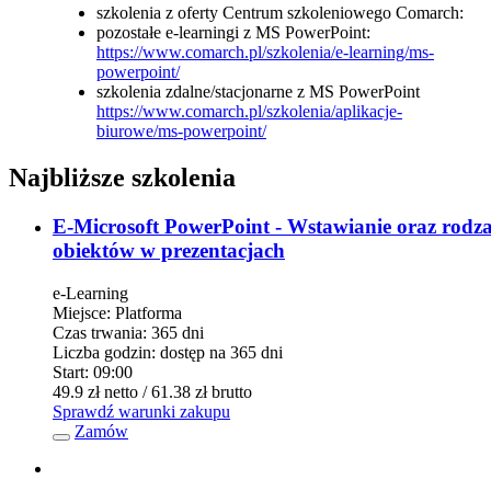
szkolenia z oferty Centrum szkoleniowego Comarch:
pozostałe e-learningi z MS PowerPoint:
https://www.comarch.pl/szkolenia/e-learning/ms-
powerpoint/
szkolenia zdalne/stacjonarne z MS PowerPoint
https://www.comarch.pl/szkolenia/aplikacje-
biurowe/ms-powerpoint/
Najbliższe szkolenia
E-Microsoft PowerPoint - Wstawianie oraz rodza
obiektów w prezentacjach
e-Learning
Miejsce:
Platforma
Czas trwania:
365 dni
Liczba godzin:
dostęp na 365 dni
Start:
09:00
49.9 zł
netto
/ 61.38 zł
brutto
Sprawdź warunki zakupu
Zamów