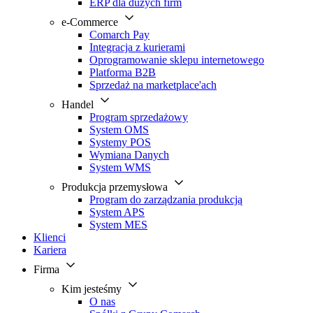
ERP dla dużych firm
e-Commerce
Comarch Pay
Integracja z kurierami
Oprogramowanie sklepu internetowego
Platforma B2B
Sprzedaż na marketplace'ach
Handel
Program sprzedażowy
System OMS
Systemy POS
Wymiana Danych
System WMS
Produkcja przemysłowa
Program do zarządzania produkcją
System APS
System MES
Klienci
Kariera
Firma
Kim jesteśmy
O nas