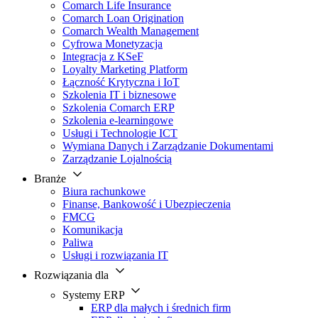
Comarch Life Insurance
Comarch Loan Origination
Comarch Wealth Management
Cyfrowa Monetyzacja
Integracja z KSeF
Loyalty Marketing Platform
Łączność Krytyczna i IoT
Szkolenia IT i biznesowe
Szkolenia Comarch ERP
Szkolenia e-learningowe
Usługi i Technologie ICT
Wymiana Danych i Zarządzanie Dokumentami
Zarządzanie Lojalnością
Branże
Biura rachunkowe
Finanse, Bankowość i Ubezpieczenia
FMCG
Komunikacja
Paliwa
Usługi i rozwiązania IT
Rozwiązania dla
Systemy ERP
ERP dla małych i średnich firm