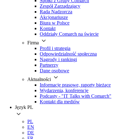
Spółki z Grupy Comarch
Zespół Zarządzający
Rada Nadzorcza
Akcjonariusze
Biura w Polsce
Kontakt
Oddziały Comarch na świecie
Firma
Profil i strategia
Odpowiedzialność społeczna
Nagrody i rankingi
Partnerzy
Dane osobowe
Aktualności
Informacje prasowe, raporty bieżące
Wydarzenia, konferencje
Podcasty - "IT Talks with Comarch"
Kontakt dla mediów
Język
PL
PL
EN
DE
FR