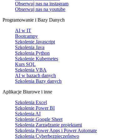
Obserwuj nas na
instagram
Obserwuj nas na
youtube
Programowanie i Bazy Danych
AI w IT
Bootcampy
Szkolenie Javascript
Szkolenia Java
Szkolenia Python
Szkolenie Kubernetes
Kurs SQL
Szkolenia VBA
AI w bazach danych
Szkolenia Bazy danych
Aplikacje Biurowe i inne
Szkolenia Excel
Szkolenie Power BI
Szkolenia AI
Szkolenie Google Sheet
Szkolenia Zarządzanie projektami
Szkolenia Power Apps i Power Automate
Szkolenia Cyberbezpieczeństwo