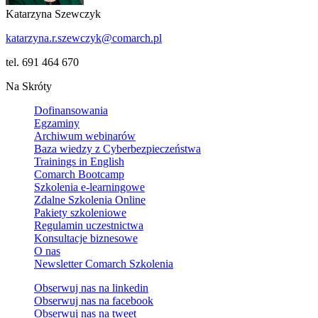
Katarzyna Szewczyk
katarzyna.r.szewczyk@comarch.pl
tel. 691 464 670
Na Skróty
Dofinansowania
Egzaminy
Archiwum webinarów
Baza wiedzy z Cyberbezpieczeństwa
Trainings in English
Comarch Bootcamp
Szkolenia e-learningowe
Zdalne Szkolenia Online
Pakiety szkoleniowe
Regulamin uczestnictwa
Konsultacje biznesowe
O nas
Newsletter Comarch Szkolenia
Obserwuj nas na
linkedin
Obserwuj nas na
facebook
Obserwuj nas na
tweet