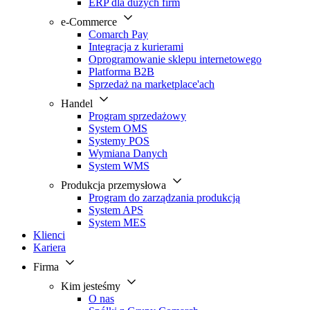
ERP dla dużych firm
e-Commerce
Comarch Pay
Integracja z kurierami
Oprogramowanie sklepu internetowego
Platforma B2B
Sprzedaż na marketplace'ach
Handel
Program sprzedażowy
System OMS
Systemy POS
Wymiana Danych
System WMS
Produkcja przemysłowa
Program do zarządzania produkcją
System APS
System MES
Klienci
Kariera
Firma
Kim jesteśmy
O nas