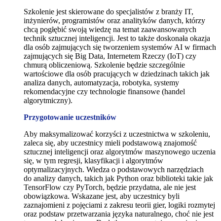
Szkolenie jest skierowane do specjalistów z branży IT,
inżynierów, programistów oraz analityków danych, którzy
chcą pogłębić swoją wiedzę na temat zaawansowanych
technik sztucznej inteligencji. Jest to także doskonała okazja
dla osób zajmujących się tworzeniem systemów AI w firmach
zajmujących się Big Data, Internetem Rzeczy (IoT) czy
chmurą obliczeniową. Szkolenie będzie szczególnie
wartościowe dla osób pracujących w dziedzinach takich jak
analiza danych, automatyzacja, robotyka, systemy
rekomendacyjne czy technologie finansowe (handel
algorytmiczny).
Przygotowanie uczestników
Aby maksymalizować korzyści z uczestnictwa w szkoleniu,
zaleca się, aby uczestnicy mieli podstawową znajomość
sztucznej inteligencji oraz algorytmów maszynowego uczenia
się, w tym regresji, klasyfikacji i algorytmów
optymalizacyjnych. Wiedza o podstawowych narzędziach
do analizy danych, takich jak Python oraz biblioteki takie jak
TensorFlow czy PyTorch, będzie przydatna, ale nie jest
obowiązkowa. Wskazane jest, aby uczestnicy byli
zaznajomieni z pojęciami z zakresu teorii gier, logiki rozmytej
oraz podstaw przetwarzania języka naturalnego, choć nie jest