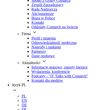
Spółki z Grupy Comarch
Zespół Zarządzający
Rada Nadzorcza
Akcjonariusze
Biura w Polsce
Kontakt
Oddziały Comarch na świecie
Firma
Profil i strategia
Odpowiedzialność społeczna
Nagrody i rankingi
Partnerzy
Dane osobowe
Aktualności
Informacje prasowe, raporty bieżące
Wydarzenia, konferencje
Podcasty - "IT Talks with Comarch"
Kontakt dla mediów
Język
PL
PL
EN
DE
FR