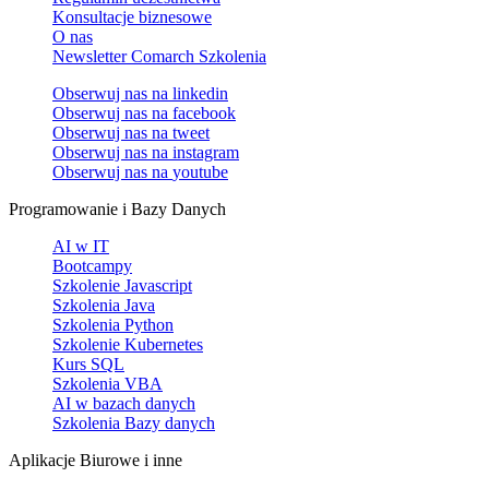
Konsultacje biznesowe
O nas
Newsletter Comarch Szkolenia
Obserwuj nas na
linkedin
Obserwuj nas na
facebook
Obserwuj nas na
tweet
Obserwuj nas na
instagram
Obserwuj nas na
youtube
Programowanie i Bazy Danych
AI w IT
Bootcampy
Szkolenie Javascript
Szkolenia Java
Szkolenia Python
Szkolenie Kubernetes
Kurs SQL
Szkolenia VBA
AI w bazach danych
Szkolenia Bazy danych
Aplikacje Biurowe i inne