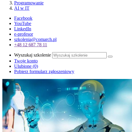
Programowanie
AI w IT
Facebook
YouTube
LinkedIn
e-profesor
szkolenia@comarch.pl
+48 12 687 78 11
Wyszukaj szkolenie
Twoje konto
Ulubione
(0)
Pobierz formularz zgłoszeniowy