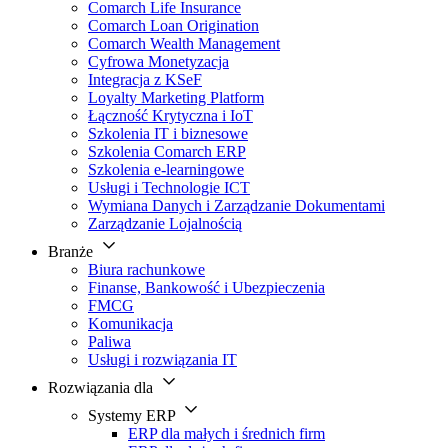
Comarch Life Insurance
Comarch Loan Origination
Comarch Wealth Management
Cyfrowa Monetyzacja
Integracja z KSeF
Loyalty Marketing Platform
Łączność Krytyczna i IoT
Szkolenia IT i biznesowe
Szkolenia Comarch ERP
Szkolenia e-learningowe
Usługi i Technologie ICT
Wymiana Danych i Zarządzanie Dokumentami
Zarządzanie Lojalnością
Branże
Biura rachunkowe
Finanse, Bankowość i Ubezpieczenia
FMCG
Komunikacja
Paliwa
Usługi i rozwiązania IT
Rozwiązania dla
Systemy ERP
ERP dla małych i średnich firm