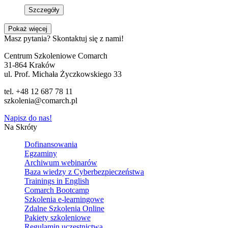
Szczegóły
Pokaż więcej
Masz pytania? Skontaktuj się z nami!
Centrum Szkoleniowe Comarch
31-864 Kraków
ul. Prof. Michała Życzkowskiego 33
tel. +48 12 687 78 11
szkolenia@comarch.pl
Napisz do nas!
Na Skróty
Dofinansowania
Egzaminy
Archiwum webinarów
Baza wiedzy z Cyberbezpieczeństwa
Trainings in English
Comarch Bootcamp
Szkolenia e-learningowe
Zdalne Szkolenia Online
Pakiety szkoleniowe
Regulamin uczestnictwa