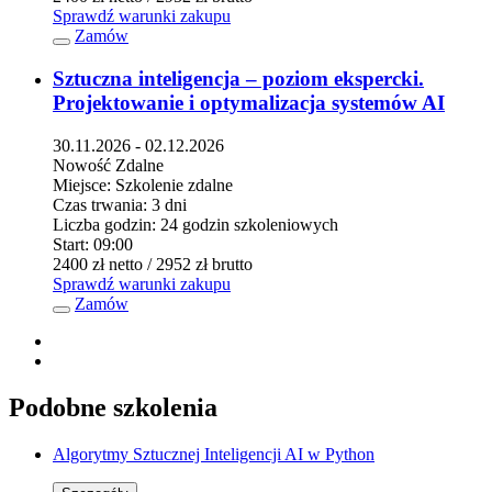
Sprawdź warunki zakupu
Zamów
Sztuczna inteligencja – poziom ekspercki.
Projektowanie i optymalizacja systemów AI
30.11.2026 - 02.12.2026
Nowość
Zdalne
Miejsce:
Szkolenie zdalne
Czas trwania:
3 dni
Liczba godzin:
24 godzin szkoleniowych
Start:
09:00
2400 zł
netto
/ 2952 zł
brutto
Sprawdź warunki zakupu
Zamów
Podobne szkolenia
Algorytmy Sztucznej Inteligencji AI w Python