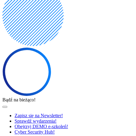
Bądź na bieżąco!
Zapisz się na Newsletter!
Sprawdź wydarzenia!
Obejrzyj DEMO e-szkoleń!
Cyber Security Hub!