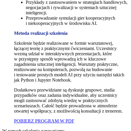
Przykłady z zastosowaniem w strategiach handlowych,
negocjacjach i rywalizacji w systemach sztucznej
inteligencji.
Przeprowadzanie symulacji gier kooperacyjnych
i niekooperacyjnych w środowisku AI.
Metoda realizacji szkolenia
Szkolenie będzie realizowane w formie warsztatowej,
łączącej teorię z praktycznymi ćwiczeniami. Uczestnicy
wezmą udział w interaktywnych prezentacjach, które
w przystępny sposób wprowadzą ich w kluczowe
zagadnienia sztucznej inteligencji. Warsztaty praktyczne,
realizowane na komputerach, pozwolą na budowanie
i testowanie prostych modeli AI przy użyciu narzędzi takich
jak Python i Jupyter Notebook.
Dodatkowo przewidziane są dyskusje grupowe, studia
przypadków oraz zadania indywidualne, aby uczestnicy
mogli zastosować zdobytą wiedzę w praktycznych
scenariuszach. Całość będzie prowadzona w atmosferze
otwartej współpracy, z możliwością konsultacji z trenerem.
POBIERZ PROGRAM W PDF
W ramach szkolenia zapewniamy