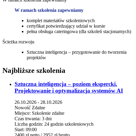
W ramach szkolenia zapewniamy
komplet materiałów szkoleniowych
certyfikat potwierdzający udział w kursie
pełna obsługa cateringowa (dla szkoleń stacjonarnych)
Ścieżka rozwoju
Sztuczna inteligencja – przygotowanie do tworzenia
projektów
Najbliższe szkolenia
Sztuczna inteligencja – poziom ekspercki.
Projektowanie i optymalizacja systemów AI
26.10.2026 - 28.10.2026
Nowość
Zdalne
Miejsce:
Szkolenie zdalne
Czas trwania:
3 dni
Liczba godzin:
24 godzin szkoleniowych
Start:
09:00
2400 zł
netto
/ 2952 zł
brutto