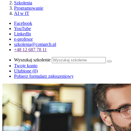
Szkolenia
Programowanie
AI w IT
Facebook
YouTube
LinkedIn
e-profesor
szkolenia@comarch.pl
+48 12 687 78 11
Wyszukaj szkolenie
Twoje konto
Ulubione
(0)
Pobierz formularz zgłoszeniowy