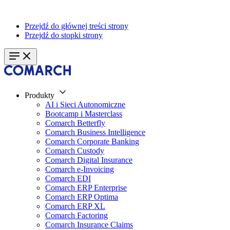
Przejdź do głównej treści strony
Przejdź do stopki strony
Produkty
AI i Sieci Autonomiczne
Bootcamp i Masterclass
Comarch Betterfly
Comarch Business Intelligence
Comarch Corporate Banking
Comarch Custody
Comarch Digital Insurance
Comarch e-Invoicing
Comarch EDI
Comarch ERP Enterprise
Comarch ERP Optima
Comarch ERP XL
Comarch Factoring
Comarch Insurance Claims