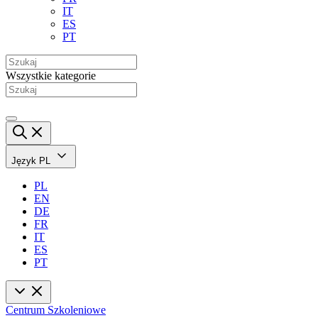
IT
ES
PT
Wszystkie kategorie
Język
PL
PL
EN
DE
FR
IT
ES
PT
Centrum Szkoleniowe