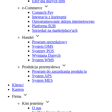
ERP dla dużych firm
e-Commerce
Comarch Pay
Integracja z kurierami
Oprogramowanie sklepu internetowego
Platforma B2B
Sprzedaż na marketplace'ach
Handel
Program sprzedażowy
System OMS
Systemy POS
Wymiana Danych
System WMS
Produkcja przemysłowa
Program do zarządzania produkcją
System APS
System MES
Klienci
Kariera
Firma
Kim jesteśmy
O nas