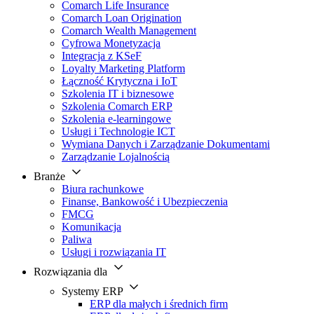
Comarch Life Insurance
Comarch Loan Origination
Comarch Wealth Management
Cyfrowa Monetyzacja
Integracja z KSeF
Loyalty Marketing Platform
Łączność Krytyczna i IoT
Szkolenia IT i biznesowe
Szkolenia Comarch ERP
Szkolenia e-learningowe
Usługi i Technologie ICT
Wymiana Danych i Zarządzanie Dokumentami
Zarządzanie Lojalnością
Branże
Biura rachunkowe
Finanse, Bankowość i Ubezpieczenia
FMCG
Komunikacja
Paliwa
Usługi i rozwiązania IT
Rozwiązania dla
Systemy ERP
ERP dla małych i średnich firm