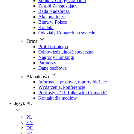
Spółki z Grupy Comarch
Zespół Zarządzający
Rada Nadzorcza
Akcjonariusze
Biura w Polsce
Kontakt
Oddziały Comarch na świecie
Firma
Profil i strategia
Odpowiedzialność społeczna
Nagrody i rankingi
Partnerzy
Dane osobowe
Aktualności
Informacje prasowe, raporty bieżące
Wydarzenia, konferencje
Podcasty - "IT Talks with Comarch"
Kontakt dla mediów
Język
PL
PL
EN
DE
FR