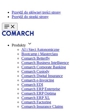
Przejdź do głównej treści strony
Przejdź do stopki strony
Produkty
AI i Sieci Autonomiczne
Bootcamp i Masterclass
Comarch Betterfly
Comarch Business Intelligence
Comarch Corporate Banking
Comarch Custody
Comarch Digital Insurance
Comarch e-Invoicing
Comarch EDI
Comarch ERP Enterprise
Comarch ERP Optima
Comarch ERP XL
Comarch Factoring
Comarch Insurance Claims