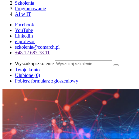
Szkolenia
Programowanie
AI w IT
Facebook
YouTube
LinkedIn
e-profesor
szkolenia@comarch.pl
+48 12 687 78 11
Wyszukaj szkolenie
Twoje konto
Ulubione
(0)
Pobierz formularz zgłoszeniowy