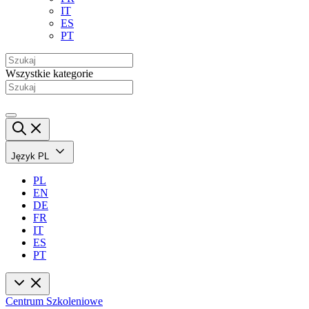
IT
ES
PT
Wszystkie kategorie
Język
PL
PL
EN
DE
FR
IT
ES
PT
Centrum Szkoleniowe