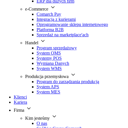
ERP dla dużych firm
e-Commerce
Comarch Pay
Integracja z kurierami
Oprogramowanie sklepu internetowego
Platforma B2B
Sprzedaż na marketplace'ach
Handel
Program sprzedażowy
System OMS
Systemy POS
Wymiana Danych
System WMS
Produkcja przemysłowa
Program do zarządzania produkcją
System APS
System MES
Klienci
Kariera
Firma
Kim jesteśmy
O nas