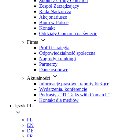
Spółki z Grupy Comarch
Zespół Zarządzający
Rada Nadzorcza
Akcjonariusze
Biura w Polsce
Kontakt
Oddziały Comarch na świecie
Firma
Profil i strategia
Odpowiedzialność społeczna
Nagrody i rankingi
Partnerzy
Dane osobowe
Aktualności
Informacje prasowe, raporty bieżące
Wydarzenia, konferencje
Podcasty - "IT Talks with Comarch"
Kontakt dla mediów
Język
PL
PL
EN
DE
FR