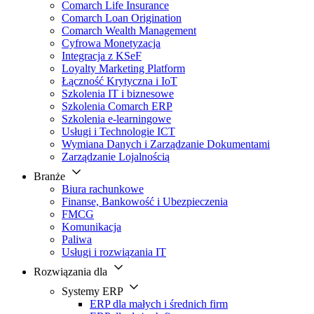
Comarch Life Insurance
Comarch Loan Origination
Comarch Wealth Management
Cyfrowa Monetyzacja
Integracja z KSeF
Loyalty Marketing Platform
Łączność Krytyczna i IoT
Szkolenia IT i biznesowe
Szkolenia Comarch ERP
Szkolenia e-learningowe
Usługi i Technologie ICT
Wymiana Danych i Zarządzanie Dokumentami
Zarządzanie Lojalnością
Branże
Biura rachunkowe
Finanse, Bankowość i Ubezpieczenia
FMCG
Komunikacja
Paliwa
Usługi i rozwiązania IT
Rozwiązania dla
Systemy ERP
ERP dla małych i średnich firm