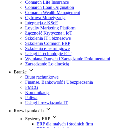
Comarch Life Insurance
Comarch Loan Origination
Comarch Wealth Management
Cyfrowa Monetyzacja
Integracja z KSeF
Loyalty Marketing Platform
Łączność Krytyczna i IoT
Szkolenia IT i biznesowe
Szkolenia Comarch ERP
Szkolenia e-learningowe
Usługi i Technologie ICT
Wymiana Danych i Zarządzanie Dokumentami
Zarządzanie Lojalnością
Branże
Biura rachunkowe
Finanse, Bankowość i Ubezpieczenia
FMCG
Komunikacja
Paliwa
Usługi i rozwiązania IT
Rozwiązania dla
Systemy ERP
ERP dla małych i średnich firm