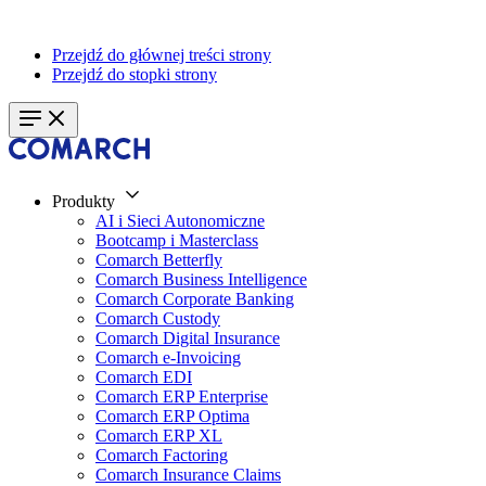
Przejdź do głównej treści strony
Przejdź do stopki strony
Produkty
AI i Sieci Autonomiczne
Bootcamp i Masterclass
Comarch Betterfly
Comarch Business Intelligence
Comarch Corporate Banking
Comarch Custody
Comarch Digital Insurance
Comarch e-Invoicing
Comarch EDI
Comarch ERP Enterprise
Comarch ERP Optima
Comarch ERP XL
Comarch Factoring
Comarch Insurance Claims