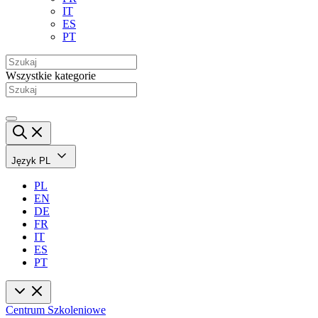
IT
ES
PT
Wszystkie kategorie
Język
PL
PL
EN
DE
FR
IT
ES
PT
Centrum Szkoleniowe