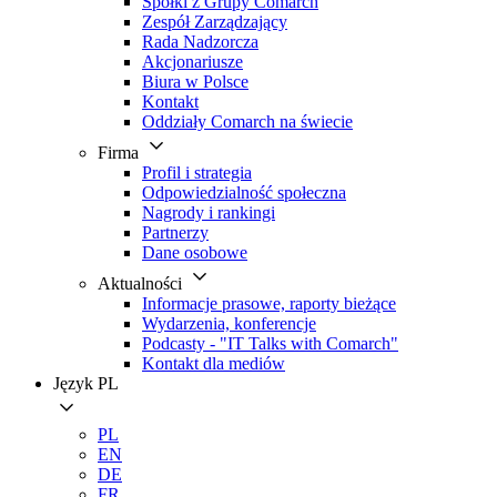
Spółki z Grupy Comarch
Zespół Zarządzający
Rada Nadzorcza
Akcjonariusze
Biura w Polsce
Kontakt
Oddziały Comarch na świecie
Firma
Profil i strategia
Odpowiedzialność społeczna
Nagrody i rankingi
Partnerzy
Dane osobowe
Aktualności
Informacje prasowe, raporty bieżące
Wydarzenia, konferencje
Podcasty - "IT Talks with Comarch"
Kontakt dla mediów
Język
PL
PL
EN
DE
FR