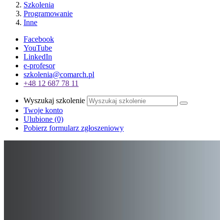
Szkolenia
Programowanie
Inne
Facebook
YouTube
LinkedIn
e-profesor
szkolenia@comarch.pl
+48 12 687 78 11
Wyszukaj szkolenie
Twoje konto
Ulubione
(0)
Pobierz formularz zgłoszeniowy