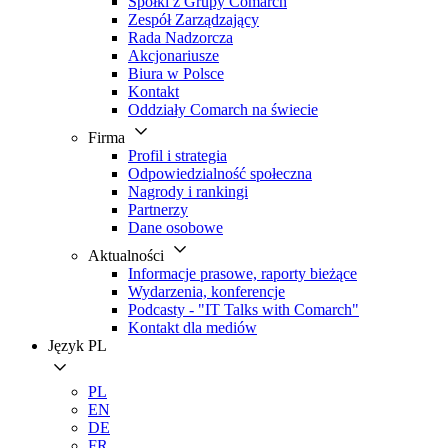
Spółki z Grupy Comarch
Zespół Zarządzający
Rada Nadzorcza
Akcjonariusze
Biura w Polsce
Kontakt
Oddziały Comarch na świecie
Firma
Profil i strategia
Odpowiedzialność społeczna
Nagrody i rankingi
Partnerzy
Dane osobowe
Aktualności
Informacje prasowe, raporty bieżące
Wydarzenia, konferencje
Podcasty - "IT Talks with Comarch"
Kontakt dla mediów
Język
PL
PL
EN
DE
FR