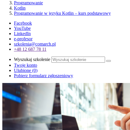
Programowanie
Kotlin
Programowanie w języku Kotlin – kurs podstawowy
Facebook
YouTube
LinkedIn
e-profesor
szkolenia@comarch.pl
+48 12 687 78 11
Wyszukaj szkolenie
Twoje konto
Ulubione
(0)
Pobierz formularz zgłoszeniowy