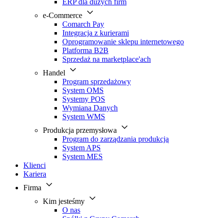
ERP dla dużych firm
e-Commerce
Comarch Pay
Integracja z kurierami
Oprogramowanie sklepu internetowego
Platforma B2B
Sprzedaż na marketplace'ach
Handel
Program sprzedażowy
System OMS
Systemy POS
Wymiana Danych
System WMS
Produkcja przemysłowa
Program do zarządzania produkcją
System APS
System MES
Klienci
Kariera
Firma
Kim jesteśmy
O nas