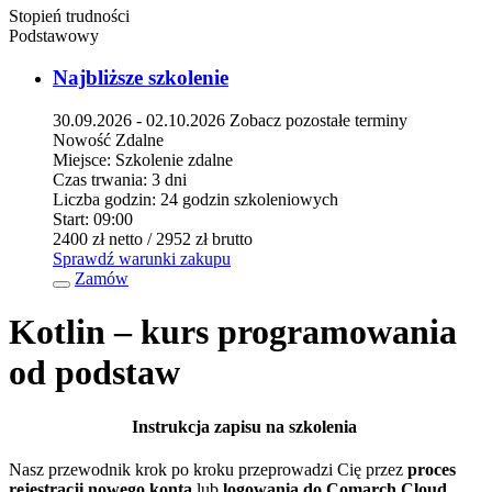
Stopień trudności
Podstawowy
Najbliższe szkolenie
30.09.2026 - 02.10.2026
Zobacz pozostałe terminy
Nowość
Zdalne
Miejsce:
Szkolenie zdalne
Czas trwania:
3 dni
Liczba godzin:
24 godzin szkoleniowych
Start:
09:00
2400 zł
netto
/ 2952 zł
brutto
Sprawdź warunki zakupu
Zamów
Kotlin – kurs programowania
od podstaw
Instrukcja zapisu na szkolenia
Nasz przewodnik krok po kroku przeprowadzi Cię przez
proces
rejestracji nowego konta
lub
logowania do Comarch Cloud