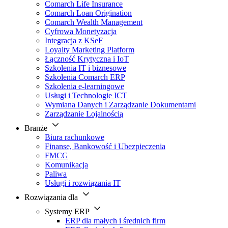
Comarch Life Insurance
Comarch Loan Origination
Comarch Wealth Management
Cyfrowa Monetyzacja
Integracja z KSeF
Loyalty Marketing Platform
Łączność Krytyczna i IoT
Szkolenia IT i biznesowe
Szkolenia Comarch ERP
Szkolenia e-learningowe
Usługi i Technologie ICT
Wymiana Danych i Zarządzanie Dokumentami
Zarządzanie Lojalnością
Branże
Biura rachunkowe
Finanse, Bankowość i Ubezpieczenia
FMCG
Komunikacja
Paliwa
Usługi i rozwiązania IT
Rozwiązania dla
Systemy ERP
ERP dla małych i średnich firm