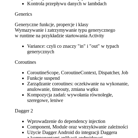
Kontrola przepływu danych w lambdach
Generics
Generyczne funkcje, propercje i klasy
Wymazywanie i zatrzymywanie typu generycznego
w runtime na przykładzie startowania Activity
Variance: czyli co znaczy "in" i "out" w typach
generycznych
Coroutines
CoroutineScope, CoroutineContext, Dispatcher, Job
Funkcje suspend
Zarządzanie coroutines: oczekiwanie na wykonanie,
anulowanie, timeouty, zmiana wątku
Kompozycja zadań: wywołania równoległe,
szeregowe, leniwe
Dagger 2
Wprowadzenie do dependency injection
Component, Module oraz wstrzykiwanie zależności
Użycie Dagger Android do integracji Daggera
z komponentami aplikacji androidowej