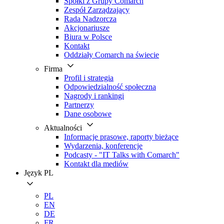
Spółki z Grupy Comarch
Zespół Zarządzający
Rada Nadzorcza
Akcjonariusze
Biura w Polsce
Kontakt
Oddziały Comarch na świecie
Firma
Profil i strategia
Odpowiedzialność społeczna
Nagrody i rankingi
Partnerzy
Dane osobowe
Aktualności
Informacje prasowe, raporty bieżące
Wydarzenia, konferencje
Podcasty - "IT Talks with Comarch"
Kontakt dla mediów
Język
PL
PL
EN
DE
FR