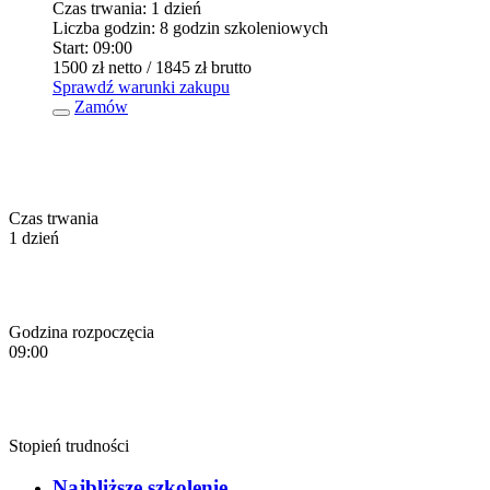
Czas trwania:
1 dzień
Liczba godzin:
8 godzin szkoleniowych
Start:
09:00
1500 zł
netto
/ 1845 zł
brutto
Sprawdź warunki zakupu
Zamów
Czas trwania
1 dzień
Godzina rozpoczęcia
09:00
Stopień trudności
Najbliższe szkolenie