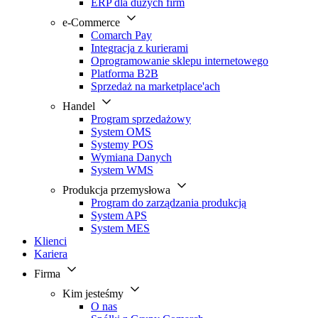
ERP dla dużych firm
e-Commerce
Comarch Pay
Integracja z kurierami
Oprogramowanie sklepu internetowego
Platforma B2B
Sprzedaż na marketplace'ach
Handel
Program sprzedażowy
System OMS
Systemy POS
Wymiana Danych
System WMS
Produkcja przemysłowa
Program do zarządzania produkcją
System APS
System MES
Klienci
Kariera
Firma
Kim jesteśmy
O nas