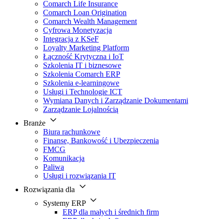
Comarch Life Insurance
Comarch Loan Origination
Comarch Wealth Management
Cyfrowa Monetyzacja
Integracja z KSeF
Loyalty Marketing Platform
Łączność Krytyczna i IoT
Szkolenia IT i biznesowe
Szkolenia Comarch ERP
Szkolenia e-learningowe
Usługi i Technologie ICT
Wymiana Danych i Zarządzanie Dokumentami
Zarządzanie Lojalnością
Branże
Biura rachunkowe
Finanse, Bankowość i Ubezpieczenia
FMCG
Komunikacja
Paliwa
Usługi i rozwiązania IT
Rozwiązania dla
Systemy ERP
ERP dla małych i średnich firm