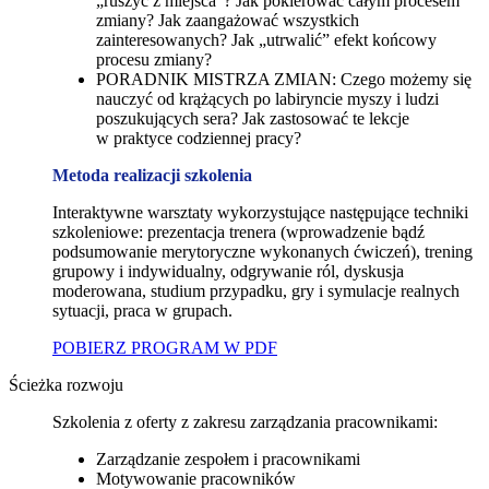
„ruszyć z miejsca”? Jak pokierować całym procesem
zmiany? Jak zaangażować wszystkich
zainteresowanych? Jak „utrwalić” efekt końcowy
procesu zmiany?
PORADNIK MISTRZA ZMIAN: Czego możemy się
nauczyć od krążących po labiryncie myszy i ludzi
poszukujących sera? Jak zastosować te lekcje
w praktyce codziennej pracy?
Metoda realizacji szkolenia
Interaktywne warsztaty wykorzystujące następujące techniki
szkoleniowe: prezentacja trenera (wprowadzenie bądź
podsumowanie merytoryczne wykonanych ćwiczeń), trening
grupowy i indywidualny, odgrywanie ról, dyskusja
moderowana, studium przypadku, gry i symulacje realnych
sytuacji, praca w grupach.
POBIERZ PROGRAM W PDF
Ścieżka rozwoju
Szkolenia z oferty z zakresu zarządzania pracownikami:
Zarządzanie zespołem i pracownikami
Motywowanie pracowników