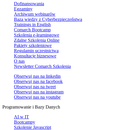
Dofinansowania
Egzaminy
Archiwum webinarów
Baza wiedzy z Cyberbezpieczeństwa
Trainings in English
Comarch Bootcamp
Szkolenia e-learningowe
Zdalne Szkolenia Online
Pakiety szkoleniowe
Regulamin uczestnictwa
Konsultacje biznesowe
O nas
Newsletter Comarch Szkolenia
Obserwuj nas na
linkedin
Obserwuj nas na
facebook
Obserwuj nas na
tweet
Obserwuj nas na
instagram
Obserwuj nas na
youtube
Programowanie i Bazy Danych
AI w IT
Bootcampy
Szkolenie Javascript