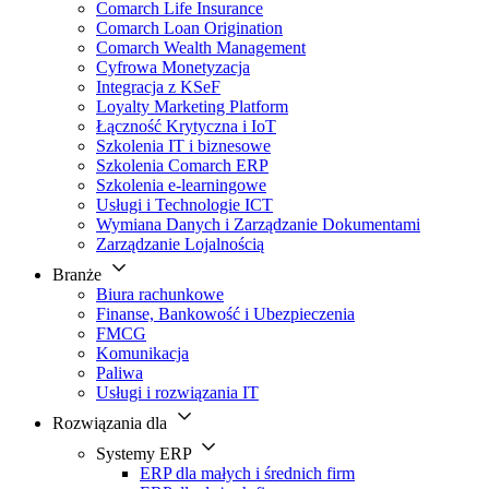
Comarch Life Insurance
Comarch Loan Origination
Comarch Wealth Management
Cyfrowa Monetyzacja
Integracja z KSeF
Loyalty Marketing Platform
Łączność Krytyczna i IoT
Szkolenia IT i biznesowe
Szkolenia Comarch ERP
Szkolenia e-learningowe
Usługi i Technologie ICT
Wymiana Danych i Zarządzanie Dokumentami
Zarządzanie Lojalnością
Branże
Biura rachunkowe
Finanse, Bankowość i Ubezpieczenia
FMCG
Komunikacja
Paliwa
Usługi i rozwiązania IT
Rozwiązania dla
Systemy ERP
ERP dla małych i średnich firm