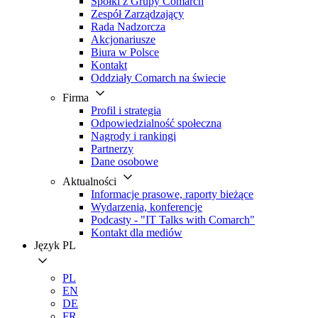
Spółki z Grupy Comarch
Zespół Zarządzający
Rada Nadzorcza
Akcjonariusze
Biura w Polsce
Kontakt
Oddziały Comarch na świecie
Firma
Profil i strategia
Odpowiedzialność społeczna
Nagrody i rankingi
Partnerzy
Dane osobowe
Aktualności
Informacje prasowe, raporty bieżące
Wydarzenia, konferencje
Podcasty - "IT Talks with Comarch"
Kontakt dla mediów
Język
PL
PL
EN
DE
FR