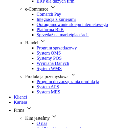
ERP dla dużych firm
e-Commerce
Comarch Pay
Integracja z kurierami
Oprogramowanie sklepu internetowego
Platforma B2B
Sprzedaż na marketplace'ach
Handel
Program sprzedażowy
System OMS
Systemy POS
Wymiana Danych
System WMS
Produkcja przemysłowa
Program do zarządzania produkcją
System APS
System MES
Klienci
Kariera
Firma
Kim jesteśmy
O nas