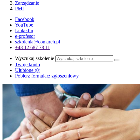
Zarządzanie
PMI
Facebook
YouTube
LinkedIn
e-profesor
szkolenia@comarch.pl
+48 12 687 78 11
Wyszukaj szkolenie
Twoje konto
Ulubione
(0)
Pobierz formularz zgłoszeniowy