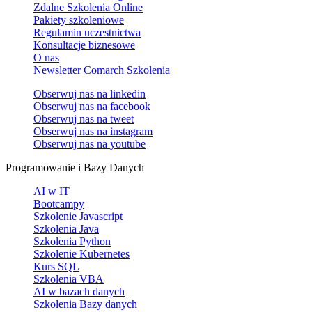
Zdalne Szkolenia Online
Pakiety szkoleniowe
Regulamin uczestnictwa
Konsultacje biznesowe
O nas
Newsletter Comarch Szkolenia
Obserwuj nas na
linkedin
Obserwuj nas na
facebook
Obserwuj nas na
tweet
Obserwuj nas na
instagram
Obserwuj nas na
youtube
Programowanie i Bazy Danych
AI w IT
Bootcampy
Szkolenie Javascript
Szkolenia Java
Szkolenia Python
Szkolenie Kubernetes
Kurs SQL
Szkolenia VBA
AI w bazach danych
Szkolenia Bazy danych