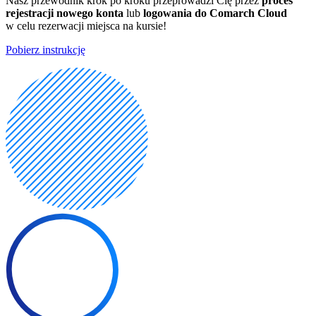
Nasz przewodnik krok po kroku przeprowadzi Cię przez
proces
rejestracji nowego konta
lub
logowania do Comarch Cloud
w celu rezerwacji miejsca na kursie!
Pobierz instrukcję