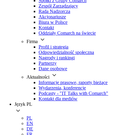
Spółki z Grupy Comarch
Zespół Zarządzający
Rada Nadzorcza
Akcjonariusze
Biura w Polsce
Kontakt
Oddziały Comarch na świecie
Firma
Profil i strategia
Odpowiedzialność społeczna
Nagrody i rankingi
Partnerzy
Dane osobowe
Aktualności
Informacje prasowe, raporty bieżące
Wydarzenia, konferencje
Podcasty - "IT Talks with Comarch"
Kontakt dla mediów
Język
PL
PL
EN
DE
FR