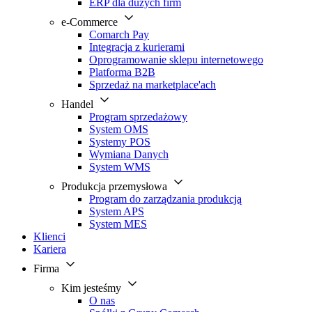
ERP dla dużych firm
e-Commerce
Comarch Pay
Integracja z kurierami
Oprogramowanie sklepu internetowego
Platforma B2B
Sprzedaż na marketplace'ach
Handel
Program sprzedażowy
System OMS
Systemy POS
Wymiana Danych
System WMS
Produkcja przemysłowa
Program do zarządzania produkcją
System APS
System MES
Klienci
Kariera
Firma
Kim jesteśmy
O nas