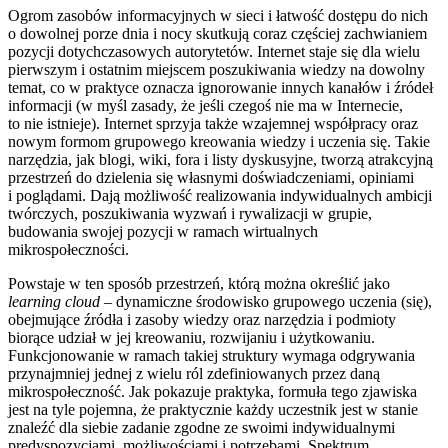
Ogrom zasobów informacyjnych w sieci i łatwość dostępu do nich
o dowolnej porze dnia i nocy skutkują coraz częściej zachwianiem
pozycji dotychczasowych autorytetów. Internet staje się dla wielu
pierwszym i ostatnim miejscem poszukiwania wiedzy na dowolny
temat, co w praktyce oznacza ignorowanie innych kanałów i źródeł
informacji (w myśl zasady, że jeśli czegoś nie ma w Internecie,
to nie istnieje). Internet sprzyja także wzajemnej współpracy oraz
nowym formom grupowego kreowania wiedzy i uczenia się. Takie
narzędzia, jak blogi, wiki, fora i listy dyskusyjne, tworzą atrakcyjną
przestrzeń do dzielenia się własnymi doświadczeniami, opiniami
i poglądami. Dają możliwość realizowania indywidualnych ambicji
twórczych, poszukiwania wyzwań i rywalizacji w grupie,
budowania swojej pozycji w ramach wirtualnych
mikrospołeczności.
Powstaje w ten sposób przestrzeń, którą można określić jako
learning cloud
– dynamiczne środowisko grupowego uczenia (się),
obejmujące źródła i zasoby wiedzy oraz narzędzia i podmioty
biorące udział w jej kreowaniu, rozwijaniu i użytkowaniu.
Funkcjonowanie w ramach takiej struktury wymaga odgrywania
przynajmniej jednej z wielu ról zdefiniowanych przez daną
mikrospołeczność. Jak pokazuje praktyka, formuła tego zjawiska
jest na tyle pojemna, że praktycznie każdy uczestnik jest w stanie
znaleźć dla siebie zadanie zgodne ze swoimi indywidualnymi
predyspozycjami, możliwościami i potrzebami. Spektrum