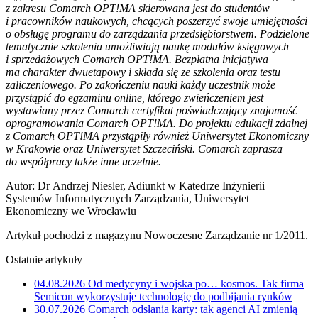
z zakresu Comarch OPT!MA skierowana jest do studentów
i pracowników naukowych, chcących poszerzyć swoje umiejętności
o obsługę programu do zarządzania przedsiębiorstwem. Podzielone
tematycznie szkolenia umożliwiają naukę modułów księgowych
i sprzedażowych Comarch OPT!MA. Bezpłatna inicjatywa
ma charakter dwuetapowy i składa się ze szkolenia oraz testu
zaliczeniowego. Po zakończeniu nauki każdy uczestnik może
przystąpić do egzaminu online, którego zwieńczeniem jest
wystawiany przez Comarch certyfikat poświadczający znajomość
oprogramowania Comarch OPT!MA. Do projektu edukacji zdalnej
z Comarch OPT!MA przystąpiły również Uniwersytet Ekonomiczny
w Krakowie oraz Uniwersytet Szczeciński. Comarch zaprasza
do współpracy także inne uczelnie.
Autor: Dr Andrzej Niesler, Adiunkt w Katedrze Inżynierii
Systemów Informatycznych Zarządzania, Uniwersytet
Ekonomiczny we Wrocławiu
Artykuł pochodzi z magazynu Nowoczesne Zarządzanie nr 1/2011.
Ostatnie artykuły
04.08.2026
Od medycyny i wojska po… kosmos. Tak firma
Semicon wykorzystuje technologię do podbijania rynków
30.07.2026
Comarch odsłania karty: tak agenci AI zmienią