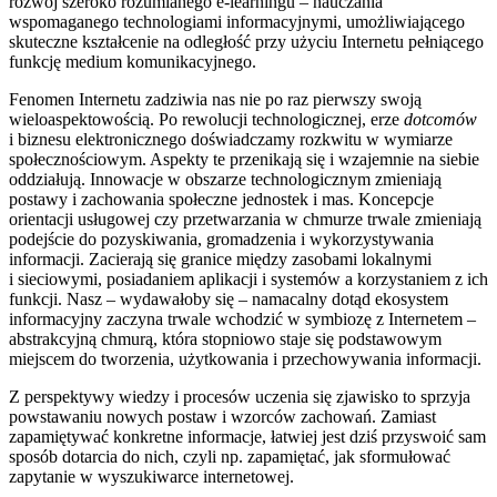
rozwój szeroko rozumianego e-learningu – nauczania
wspomaganego technologiami informacyjnymi, umożliwiającego
skuteczne kształcenie na odległość przy użyciu Internetu pełniącego
funkcję medium komunikacyjnego.
Fenomen Internetu zadziwia nas nie po raz pierwszy swoją
wieloaspektowością. Po rewolucji technologicznej, erze
dotcomów
i biznesu elektronicznego doświadczamy rozkwitu w wymiarze
społecznościowym. Aspekty te przenikają się i wzajemnie na siebie
oddziałują. Innowacje w obszarze technologicznym zmieniają
postawy i zachowania społeczne jednostek i mas. Koncepcje
orientacji usługowej czy przetwarzania w chmurze trwale zmieniają
podejście do pozyskiwania, gromadzenia i wykorzystywania
informacji. Zacierają się granice między zasobami lokalnymi
i sieciowymi, posiadaniem aplikacji i systemów a korzystaniem z ich
funkcji. Nasz – wydawałoby się – namacalny dotąd ekosystem
informacyjny zaczyna trwale wchodzić w symbiozę z Internetem –
abstrakcyjną chmurą, która stopniowo staje się podstawowym
miejscem do tworzenia, użytkowania i przechowywania informacji.
Z perspektywy wiedzy i procesów uczenia się zjawisko to sprzyja
powstawaniu nowych postaw i wzorców zachowań. Zamiast
zapamiętywać konkretne informacje, łatwiej jest dziś przyswoić sam
sposób dotarcia do nich, czyli np. zapamiętać, jak sformułować
zapytanie w wyszukiwarce internetowej.