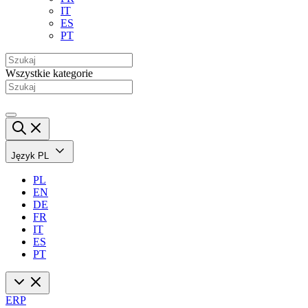
IT
ES
PT
Wszystkie kategorie
Język
PL
PL
EN
DE
FR
IT
ES
PT
ERP