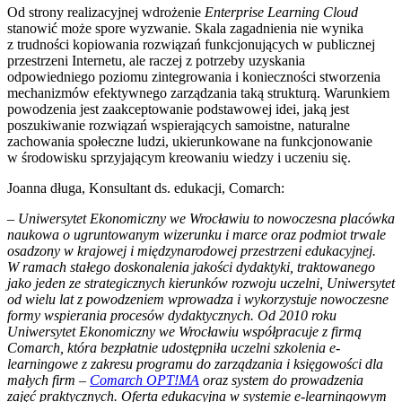
Od strony realizacyjnej wdrożenie
Enterprise Learning Cloud
stanowić może spore wyzwanie. Skala zagadnienia nie wynika
z trudności kopiowania rozwiązań funkcjonujących w publicznej
przestrzeni Internetu, ale raczej z potrzeby uzyskania
odpowiedniego poziomu zintegrowania i konieczności stworzenia
mechanizmów efektywnego zarządzania taką strukturą. Warunkiem
powodzenia jest zaakceptowanie podstawowej idei, jaką jest
poszukiwanie rozwiązań wspierających samoistne, naturalne
zachowania społeczne ludzi, ukierunkowane na funkcjonowanie
w środowisku sprzyjającym kreowaniu wiedzy i uczeniu się.
Joanna długa, Konsultant ds. edukacji, Comarch:
– Uniwersytet Ekonomiczny we Wrocławiu to nowoczesna placówka
naukowa o ugruntowanym wizerunku i marce oraz podmiot trwale
osadzony w krajowej i międzynarodowej przestrzeni edukacyjnej.
W ramach stałego doskonalenia jakości dydaktyki, traktowanego
jako jeden ze strategicznych kierunków rozwoju uczelni, Uniwersytet
od wielu lat z powodzeniem wprowadza i wykorzystuje nowoczesne
formy wspierania procesów dydaktycznych. Od 2010 roku
Uniwersytet Ekonomiczny we Wrocławiu współpracuje z firmą
Comarch, która bezpłatnie udostępniła uczelni szkolenia e-
learningowe z zakresu programu do zarządzania i księgowości dla
małych firm –
Comarch OPT!MA
oraz system do prowadzenia
zajęć praktycznych. Oferta edukacyjna w systemie e-learningowym