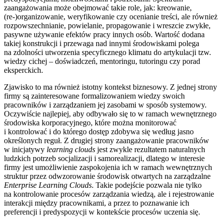
zaangażowania może obejmować takie role, jak: kreowanie,
(re-)organizowanie, weryfikowanie czy ocenianie treści, ale również
rozpowszechnianie, powielanie, propagowanie i wreszcie zwykłe,
pasywne używanie efektów pracy innych osób. Wartość dodana
takiej konstrukcji i przewaga nad innymi środowiskami polega
na zdolności utworzenia specyficznego klimatu do artykulacji tzw.
wiedzy cichej – doświadczeń, mentoringu, tutoringu czy porad
eksperckich.
Zjawisko to ma również istotny kontekst biznesowy. Z jednej strony
firmy są zainteresowane formalizowaniem wiedzy swoich
pracowników i zarządzaniem jej zasobami w sposób systemowy.
Oczywiście najlepiej, aby odbywało się to w ramach wewnętrznego
środowiska korporacyjnego, które można monitorować
i kontrolować i do którego dostęp zdobywa się według jasno
określonych reguł. Z drugiej strony zaangażowanie pracowników
w inicjatywy
learning clouds
jest zwykle rezultatem naturalnych
ludzkich potrzeb socjalizacji i samorealizacji, dlatego w interesie
firmy jest umożliwienie zaspokojenia ich w ramach wewnętrznych
struktur przez odwzorowanie środowisk otwartych na zarządzalne
Enterprise Learning Clouds
. Takie podejście pozwala nie tylko
na kontrolowanie procesów zarządzania wiedzą, ale i rejestrowanie
interakcji między pracownikami, a przez to poznawanie ich
preferencji i predyspozycji w kontekście procesów uczenia się.