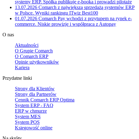
systemy ERP. Spółka publikuje e-booka i prowadzi pilotaże
13.07.2026
Comarch z największą sprzedażą systemów ERP
w Polsce. Wyniki rankingu ITwiz Best100
01.07.2026
Comarch Pay wchodzi z przytupem na rynek e-
commerce. Niskie prowizje i współpraca z Autopay
O nas
Aktualności
O Grupie Comarch
O Comarch ERP
Opinie użytkowników
Kariera
Przydatne linki
Strony dla Klientów
Strony dla Partnerów
Cennik Comarch ERP Optima
System ERP - FAQ
ERP w chmurze
System MES
System POS
Księgowość online
Na skróty