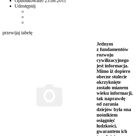
Opublikowano
23.08.2011
Udostępnij
przewijaj tabelę
Jednym
z fundamentów
rozwoju
cywilizacyjnego
jest informacja.
Mimo iż dopiero
obecne stulecie
okrzyknięte
zostało mianem
wieku informacji,
tak naprawdę
od zarania
dziejów była ona
nośnikiem
osiągnięć
ludzkości,
gwarantem ich