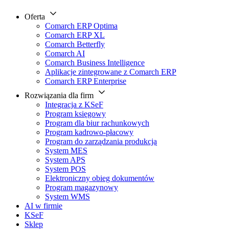
Oferta
Comarch ERP Optima
Comarch ERP XL
Comarch Betterfly
Comarch AI
Comarch Business Intelligence
Aplikacje zintegrowane z Comarch ERP
Comarch ERP Enterprise
Rozwiązania dla firm
Integracja z KSeF
Program księgowy
Program dla biur rachunkowych
Program kadrowo-płacowy
Program do zarządzania produkcją
System MES
System APS
System POS
Elektroniczny obieg dokumentów
Program magazynowy
System WMS
AI w firmie
KSeF
Sklep