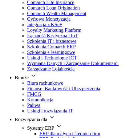
Comarch Life Insurance
Comarch Loan Origination
Comarch Wealth Management
Cyfrowa Monetyzacja
Integracja z KSeF
Loyalty Marketing Platform
Łączność Krytyczna i IoT
Szkolenia IT i biznesowe
Szkolenia Comarch ERP
Szkolenia e-learningowe
Usługi i Technologie ICT
Wymiana Danych i Zarządzanie Dokumentami
Zarządzanie Lojalnością
Branże
Biura rachunkowe
Finanse, Bankowość i Ubezpieczenia
FMCG
Komunikacja
Paliwa
Usługi i rozwiązania IT
Rozwiązania dla
Systemy ERP
ERP dla małych i średnich firm