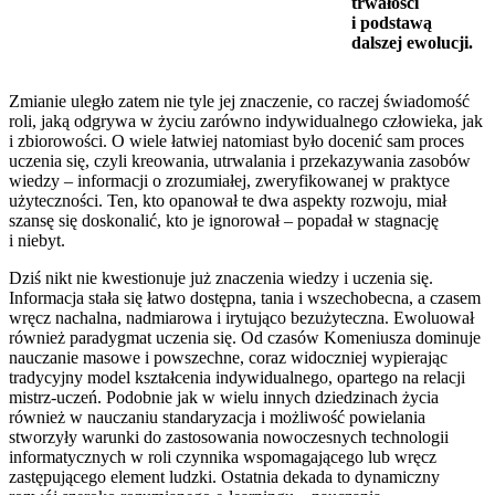
trwałości
i podstawą
dalszej ewolucji.
Zmianie uległo zatem nie tyle jej znaczenie, co raczej świadomość
roli, jaką odgrywa w życiu zarówno indywidualnego człowieka, jak
i zbiorowości. O wiele łatwiej natomiast było docenić sam proces
uczenia się, czyli kreowania, utrwalania i przekazywania zasobów
wiedzy – informacji o zrozumiałej, zweryfikowanej w praktyce
użyteczności. Ten, kto opanował te dwa aspekty rozwoju, miał
szansę się doskonalić, kto je ignorował – popadał w stagnację
i niebyt.
Dziś nikt nie kwestionuje już znaczenia wiedzy i uczenia się.
Informacja stała się łatwo dostępna, tania i wszechobecna, a czasem
wręcz nachalna, nadmiarowa i irytująco bezużyteczna. Ewoluował
również paradygmat uczenia się. Od czasów Komeniusza dominuje
nauczanie masowe i powszechne, coraz widoczniej wypierając
tradycyjny model kształcenia indywidualnego, opartego na relacji
mistrz-uczeń. Podobnie jak w wielu innych dziedzinach życia
również w nauczaniu standaryzacja i możliwość powielania
stworzyły warunki do zastosowania nowoczesnych technologii
informatycznych w roli czynnika wspomagającego lub wręcz
zastępującego element ludzki. Ostatnia dekada to dynamiczny