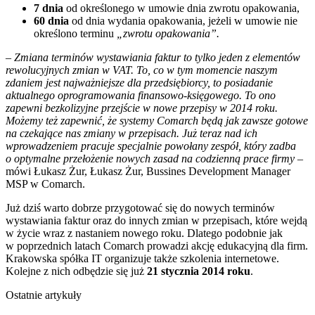
7 dnia
od określonego w umowie dnia zwrotu opakowania,
60 dnia
od dnia wydania opakowania, jeżeli w umowie nie
określono terminu
„zwrotu opakowania”.
–
Zmiana terminów wystawiania faktur to tylko jeden z elementów
rewolucyjnych zmian w VAT. To, co w tym momencie naszym
zdaniem jest najważniejsze dla przedsiębiorcy, to posiadanie
aktualnego oprogramowania finansowo-księgowego. To ono
zapewni bezkolizyjne przejście w nowe przepisy w 2014 roku.
Możemy też zapewnić, że systemy Comarch będą jak zawsze gotowe
na czekające nas zmiany w przepisach. Już teraz nad ich
wprowadzeniem pracuje specjalnie powołany zespół, który zadba
o optymalne przełożenie nowych zasad na codzienną prace firmy
–
mówi Łukasz Żur, Łukasz Żur, Bussines Development Manager
MSP w Comarch.
Już dziś warto dobrze przygotować się do nowych terminów
wystawiania faktur oraz do innych zmian w przepisach, które wejdą
w życie wraz z nastaniem nowego roku. Dlatego podobnie jak
w poprzednich latach Comarch prowadzi akcję edukacyjną dla firm.
Krakowska spółka IT organizuje także szkolenia internetowe.
Kolejne z nich odbędzie się już
21 stycznia 2014 roku
.
Ostatnie artykuły