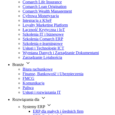
Comarch Life Insurance
Comarch Loan Origination
Comarch Wealth Management
Cyfrowa Monetyzacja
Integracja z KSeF
Loyalty Marketing Platform
Łączność Krytyczna i IoT
Szkolenia IT i biznesowe
Szkolenia Comarch ERP
Szkolenia e-learningowe
Usługi i Technologie ICT
Wymiana Danych i Zarządzanie Dokumentami
Zarządzanie Lojalnością
Branże
Biura rachunkowe
Finanse, Bankowość i Ubezpieczenia
FMCG
Komunikacja
Paliwa
Usługi i rozwiązania IT
Rozwiązania dla
Systemy ERP
ERP dla małych i średnich firm