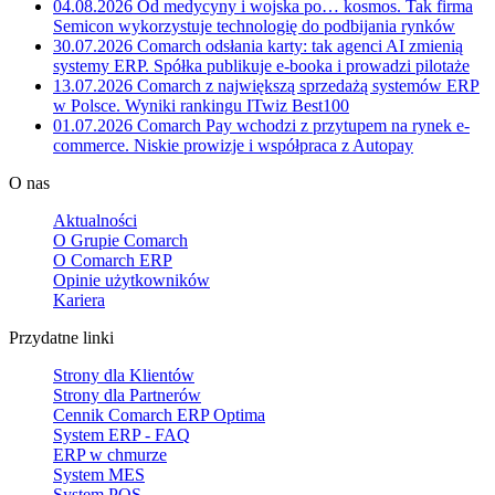
04.08.2026
Od medycyny i wojska po… kosmos. Tak firma
Semicon wykorzystuje technologię do podbijania rynków
30.07.2026
Comarch odsłania karty: tak agenci AI zmienią
systemy ERP. Spółka publikuje e-booka i prowadzi pilotaże
13.07.2026
Comarch z największą sprzedażą systemów ERP
w Polsce. Wyniki rankingu ITwiz Best100
01.07.2026
Comarch Pay wchodzi z przytupem na rynek e-
commerce. Niskie prowizje i współpraca z Autopay
O nas
Aktualności
O Grupie Comarch
O Comarch ERP
Opinie użytkowników
Kariera
Przydatne linki
Strony dla Klientów
Strony dla Partnerów
Cennik Comarch ERP Optima
System ERP - FAQ
ERP w chmurze
System MES
System POS