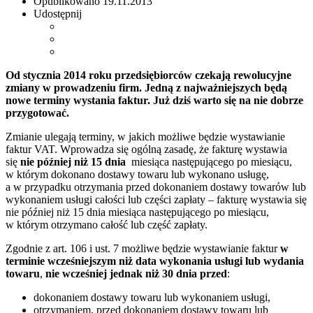
Opublikowano
19.11.2013
Udostępnij
Od stycznia 2014 roku przedsiębiorców czekają rewolucyjne
zmiany w prowadzeniu firm. Jedną z najważniejszych będą
nowe terminy wystania faktur. Już dziś warto się na nie dobrze
przygotować.
Zmianie ulegają terminy, w jakich możliwe będzie wystawianie
faktur VAT. Wprowadza się ogólną zasadę, że fakturę wystawia
się
nie później niż 15 dnia
miesiąca następującego po miesiącu,
w którym dokonano dostawy towaru lub wykonano usługę,
a w przypadku otrzymania przed dokonaniem dostawy towarów lub
wykonaniem usługi całości lub części zapłaty – fakturę wystawia się
nie później niż 15 dnia miesiąca następującego po miesiącu,
w którym otrzymano całość lub część zapłaty.
Zgodnie z art. 106 i ust. 7 możliwe będzie wystawianie faktur
w
terminie wcześniejszym niż data wykonania usługi lub wydania
towaru
,
nie wcześniej jednak niż 30 dnia przed
:
dokonaniem dostawy towaru lub wykonaniem usługi,
otrzymaniem, przed dokonaniem dostawy towaru lub