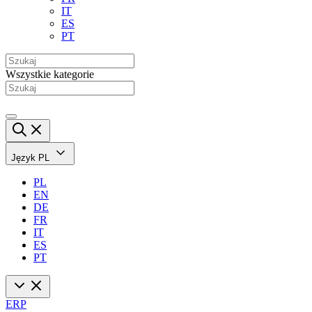
IT
ES
PT
Wszystkie kategorie
Język
PL
PL
EN
DE
FR
IT
ES
PT
ERP