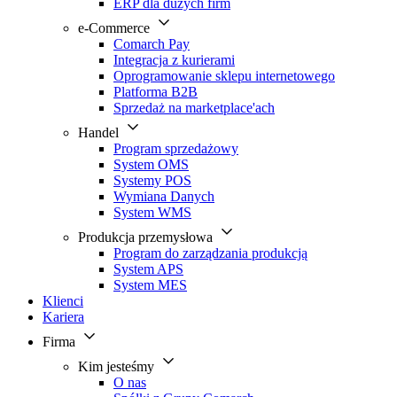
ERP dla dużych firm
e-Commerce
Comarch Pay
Integracja z kurierami
Oprogramowanie sklepu internetowego
Platforma B2B
Sprzedaż na marketplace'ach
Handel
Program sprzedażowy
System OMS
Systemy POS
Wymiana Danych
System WMS
Produkcja przemysłowa
Program do zarządzania produkcją
System APS
System MES
Klienci
Kariera
Firma
Kim jesteśmy
O nas