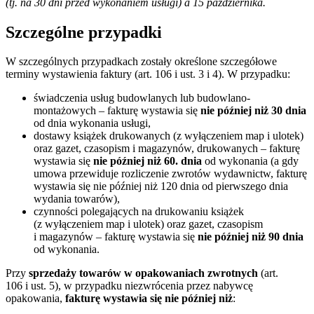
(tj. na 30 dni przed wykonaniem usługi) a 15 października.
Szczególne przypadki
W szczególnych przypadkach zostały określone szczegółowe
terminy wystawienia faktury (art. 106 i ust. 3 i 4). W przypadku:
świadczenia usług budowlanych lub budowlano-
montażowych – fakturę wystawia się
nie później niż 30 dnia
od dnia wykonania usługi,
dostawy książek drukowanych (z wyłączeniem map i ulotek)
oraz gazet, czasopism i magazynów, drukowanych – fakturę
wystawia się
nie później niż 60. dnia
od wykonania (a gdy
umowa przewiduje rozliczenie zwrotów wydawnictw, fakturę
wystawia się nie później niż 120 dnia od pierwszego dnia
wydania towarów),
czynności polegających na drukowaniu książek
(z wyłączeniem map i ulotek) oraz gazet, czasopism
i magazynów – fakturę wystawia się
nie później niż 90 dnia
od wykonania.
Przy
sprzedaży towarów w opakowaniach zwrotnych
(art.
106 i ust. 5), w przypadku niezwrócenia przez nabywcę
opakowania,
fakturę wystawia się nie później niż
: