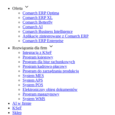
Oferta
Comarch ERP Optima
Comarch ERP XL
Comarch Betterfly
Comarch AI
Comarch Business Intelligence
Aplikacje zintegrowane z Comarch ERP
Comarch ERP Enterprise
Rozwiązania dla firm
Integracja z KSeF
Program księgowy
Program dla biur rachunkowych
Program kadrowo-płacowy
Program do zarządzania produkcją
System MES
System APS
System POS
Elektroniczny obieg dokumentów
Program magazynowy
System WMS
AI w firmie
KSeF
Sklep