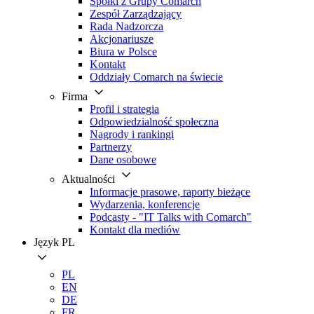
Spółki z Grupy Comarch
Zespół Zarządzający
Rada Nadzorcza
Akcjonariusze
Biura w Polsce
Kontakt
Oddziały Comarch na świecie
Firma
Profil i strategia
Odpowiedzialność społeczna
Nagrody i rankingi
Partnerzy
Dane osobowe
Aktualności
Informacje prasowe, raporty bieżące
Wydarzenia, konferencje
Podcasty - "IT Talks with Comarch"
Kontakt dla mediów
Język
PL
PL
EN
DE
FR