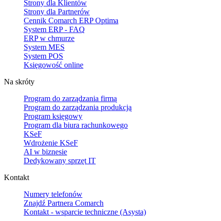
Strony dla Klientów
Strony dla Partnerów
Cennik Comarch ERP Optima
System ERP - FAQ
ERP w chmurze
System MES
System POS
Księgowość online
Na skróty
Program do zarządzania firmą
Program do zarządzania produkcją
Program księgowy
Program dla biura rachunkowego
KSeF
Wdrożenie KSeF
AI w biznesie
Dedykowany sprzęt IT
Kontakt
Numery telefonów
Znajdź Partnera Comarch
Kontakt - wsparcie techniczne (Asysta)