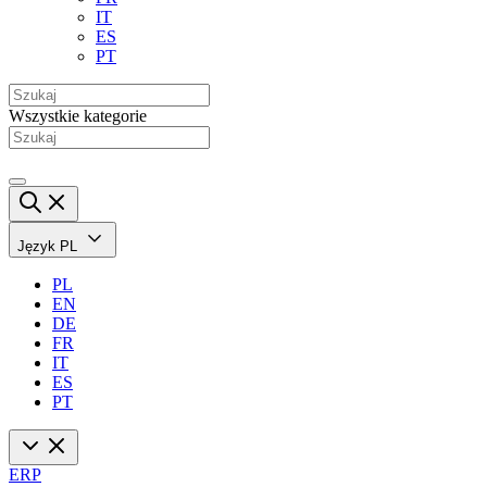
IT
ES
PT
Wszystkie kategorie
Język
PL
PL
EN
DE
FR
IT
ES
PT
ERP