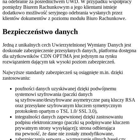
na odebranie za pośrednictwem UWD. W przypadku współpracy
pomiędzy Biurem Rachunkowym a jego klientami istnieje
dodatkowo możliwość seryjnego odebrania wysłanych przez
klientów dokumentów z poziomu modułu Biuro Rachunkowe.
Bezpieczeństwo danych
Jedną z unikalnych cech Uwierzytelnionej Wymiany Danych jest
doskonałe zabezpieczenie przesyłanych danych, platforma dostępna
dla użytkowników CDN OPT!MA jest jedynym na rynku
rozwiązaniem dającym tak wysoki poziom zabezpieczeń.
Najwyższe standardy zabezpieczeń są osiągnięte m.in. dzięki
zastosowaniu:
poufności danych uzyskiwanej dzięki podwójnemu
systemowi szyfrowania (paczki danych
są szyfrowane/deszyfrowane asymetryczne parą kluczy RSA
oraz przesyłane szyfrowanym kluczem symetrycznym
protokołem opartym o TSL 1.0/ SSL 3.0),
integralności danych zapewnionej dzięki zastosowaniu
podpisu elektronicznego (paczki są podpisywane kluczem
prywatnym strony wysyłającej); strona odbierająca
ma pewność, że dane nie zostały zmodyfikowane,
zabezpieczenia serwera – wymuszanie silnych haseł czy