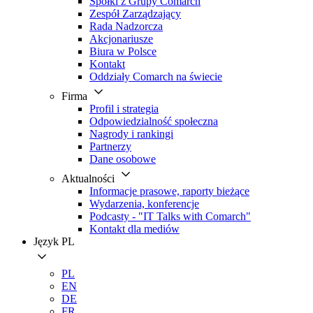
Spółki z Grupy Comarch
Zespół Zarządzający
Rada Nadzorcza
Akcjonariusze
Biura w Polsce
Kontakt
Oddziały Comarch na świecie
Firma
Profil i strategia
Odpowiedzialność społeczna
Nagrody i rankingi
Partnerzy
Dane osobowe
Aktualności
Informacje prasowe, raporty bieżące
Wydarzenia, konferencje
Podcasty - "IT Talks with Comarch"
Kontakt dla mediów
Język
PL
PL
EN
DE
FR