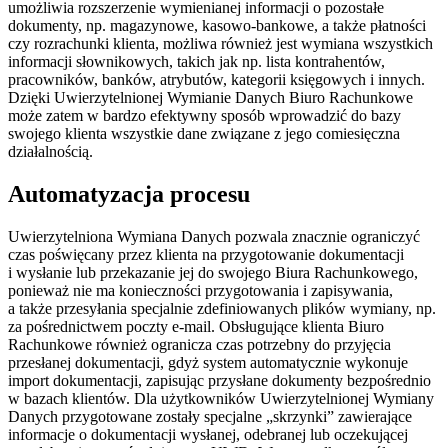
umożliwia rozszerzenie wymienianej informacji o pozostałe
dokumenty, np. magazynowe, kasowo-bankowe, a także płatności
czy rozrachunki klienta, możliwa również jest wymiana wszystkich
informacji słownikowych, takich jak np. lista kontrahentów,
pracowników, banków, atrybutów, kategorii księgowych i innych.
Dzięki Uwierzytelnionej Wymianie Danych Biuro Rachunkowe
może zatem w bardzo efektywny sposób wprowadzić do bazy
swojego klienta wszystkie dane związane z jego comiesięczna
działalnością.
Automatyzacja procesu
Uwierzytelniona Wymiana Danych pozwala znacznie ograniczyć
czas poświęcany przez klienta na przygotowanie dokumentacji
i wysłanie lub przekazanie jej do swojego Biura Rachunkowego,
ponieważ nie ma konieczności przygotowania i zapisywania,
a także przesyłania specjalnie zdefiniowanych plików wymiany, np.
za pośrednictwem poczty e-mail. Obsługujące klienta Biuro
Rachunkowe również ogranicza czas potrzebny do przyjęcia
przesłanej dokumentacji, gdyż system automatycznie wykonuje
import dokumentacji, zapisując przysłane dokumenty bezpośrednio
w bazach klientów. Dla użytkowników Uwierzytelnionej Wymiany
Danych przygotowane zostały specjalne „skrzynki” zawierające
informacje o dokumentacji wysłanej, odebranej lub oczekującej