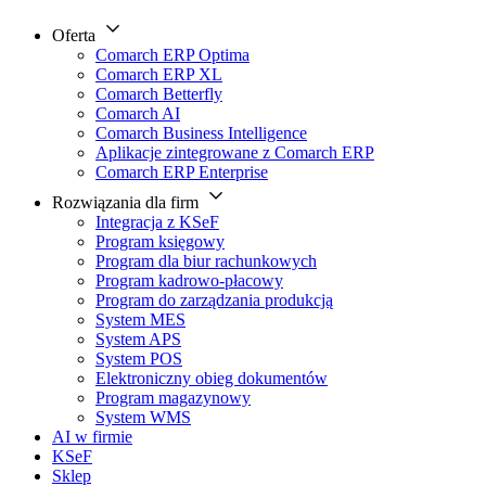
Oferta
Comarch ERP Optima
Comarch ERP XL
Comarch Betterfly
Comarch AI
Comarch Business Intelligence
Aplikacje zintegrowane z Comarch ERP
Comarch ERP Enterprise
Rozwiązania dla firm
Integracja z KSeF
Program księgowy
Program dla biur rachunkowych
Program kadrowo-płacowy
Program do zarządzania produkcją
System MES
System APS
System POS
Elektroniczny obieg dokumentów
Program magazynowy
System WMS
AI w firmie
KSeF
Sklep