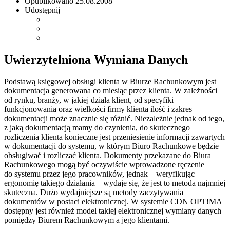
Opublikowano
25.08.2008
Udostępnij
Uwierzytelniona Wymiana Danych
Podstawą księgowej obsługi klienta w Biurze Rachunkowym jest
dokumentacja generowana co miesiąc przez klienta. W zależności
od rynku, branży, w jakiej działa klient, od specyfiki
funkcjonowania oraz wielkości firmy klienta ilość i zakres
dokumentacji może znacznie się różnić. Niezależnie jednak od tego,
z jaką dokumentacją mamy do czynienia, do skutecznego
rozliczenia klienta konieczne jest przeniesienie informacji zawartych
w dokumentacji do systemu, w którym Biuro Rachunkowe będzie
obsługiwać i rozliczać klienta. Dokumenty przekazane do Biura
Rachunkowego mogą być oczywiście wprowadzone ręczenie
do systemu przez jego pracowników, jednak – weryfikując
ergonomię takiego działania – wydaje się, że jest to metoda najmniej
skuteczna. Dużo wydajniejsze są metody zaczytywania
dokumentów w postaci elektronicznej. W systemie CDN OPT!MA
dostępny jest również model takiej elektronicznej wymiany danych
pomiędzy Biurem Rachunkowym a jego klientami.