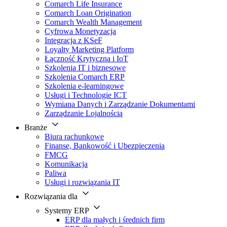
Comarch Life Insurance
Comarch Loan Origination
Comarch Wealth Management
Cyfrowa Monetyzacja
Integracja z KSeF
Loyalty Marketing Platform
Łączność Krytyczna i IoT
Szkolenia IT i biznesowe
Szkolenia Comarch ERP
Szkolenia e-learningowe
Usługi i Technologie ICT
Wymiana Danych i Zarządzanie Dokumentami
Zarządzanie Lojalnością
Branże
Biura rachunkowe
Finanse, Bankowość i Ubezpieczenia
FMCG
Komunikacja
Paliwa
Usługi i rozwiązania IT
Rozwiązania dla
Systemy ERP
ERP dla małych i średnich firm