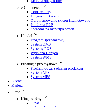
ERP dla dużych firm
e-Commerce
Comarch Pay
Integracja z kurierami
Oprogramowanie sklepu internetowego
Platforma B2B
Sprzedaż na marketplace'ach
Handel
Program sprzedażowy
System OMS
Systemy POS
Wymiana Danych
System WMS
Produkcja przemysłowa
Program do zarządzania produkcją
System APS
System MES
Klienci
Kariera
Firma
Kim jesteśmy
O nas