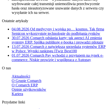
szyfrowanie całej transmisji uniemożliwia przechwycenie
hasła oraz nieautoryzowane usuwanie danych z serwera czy
wysyłanie ich na serwer.
Ostatnie artykuły
04.08.2026
Od medycyny i wojska po… kosmos. Tak firma
Semicon wykorzystuje technologię do podbijania rynków
30.07.2026
Comarch odsłania karty: tak agenci AI zmienią
systemy ERP. Spółka publikuje e-booka i prowadzi pilotaże
13.07.2026
Comarch z największą sprzedażą systemów ERP
w Polsce. Wyniki rankingu ITwiz Best100
01.07.2026
Comarch Pay wchodzi z przytupem na rynek e-
commerce. Niskie prowizje i współpraca z Autopay
O nas
Aktualności
O Grupie Comarch
O Comarch ERP
Opinie użytkowników
Kariera
Przydatne linki