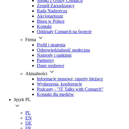
Spółki z Grupy Comarch
Zespół Zarządzający
Rada Nadzorcza
Akcjonariusze
Biura w Polsce
Kontakt
Oddziały Comarch na świecie
Firma
Profil i strategia
Odpowiedzialność społeczna
Nagrody i rankingi
Partnerzy
Dane osobowe
Aktualności
Informacje prasowe, raporty bieżące
Wydarzenia, konferencje
Podcasty - "IT Talks with Comarch"
Kontakt dla mediów
Język
PL
PL
EN
DE
FR