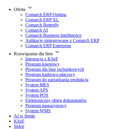
Oferta
Comarch ERP Optima
Comarch ERP XL
Comarch Betterfly
Comarch AI
Comarch Business Intelligence
Aplikacje zintegrowane z Comarch ERP
Comarch ERP Enterprise
Rozwiązania dla firm
Integracja z KSeF
Program księgowy
Program dla biur rachunkowych
Program kadrowo-płacowy
Program do zarządzania produkcją
System MES
System APS
System POS
Elektroniczny obieg dokumentów
Program magazynowy
System WMS
AI w firmie
KSeF
Sklep