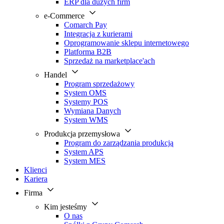
ERP dla dużych firm
e-Commerce
Comarch Pay
Integracja z kurierami
Oprogramowanie sklepu internetowego
Platforma B2B
Sprzedaż na marketplace'ach
Handel
Program sprzedażowy
System OMS
Systemy POS
Wymiana Danych
System WMS
Produkcja przemysłowa
Program do zarządzania produkcją
System APS
System MES
Klienci
Kariera
Firma
Kim jesteśmy
O nas