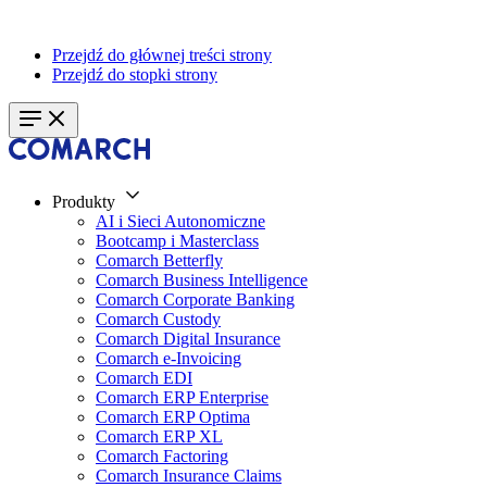
Przejdź do głównej treści strony
Przejdź do stopki strony
Produkty
AI i Sieci Autonomiczne
Bootcamp i Masterclass
Comarch Betterfly
Comarch Business Intelligence
Comarch Corporate Banking
Comarch Custody
Comarch Digital Insurance
Comarch e-Invoicing
Comarch EDI
Comarch ERP Enterprise
Comarch ERP Optima
Comarch ERP XL
Comarch Factoring
Comarch Insurance Claims