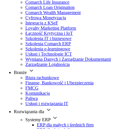
Comarch Life Insurance
Comarch Loan Origination
Comarch Wealth Management
Cyfrowa Monetyzacja
Integracja z KSeF
Loyalty Marketing Platform
Łączność Krytyczna i IoT
Szkolenia IT i biznesowe
Szkolenia Comarch ERP
Szkolenia e-learningowe
Usługi i Technologie ICT
Wymiana Danych i Zarządzanie Dokumentami
Zarządzanie Lojalnością
Branże
Biura rachunkowe
Finanse, Bankowość i Ubezpieczenia
FMCG
Komunikacja
Paliwa
Usługi i rozwiązania IT
Rozwiązania dla
Systemy ERP
ERP dla małych i średnich firm