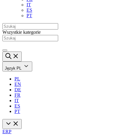
IT
ES
PT
Wszystkie kategorie
Język
PL
PL
EN
DE
FR
IT
ES
PT
ERP