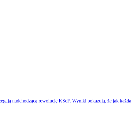
trzegają nadchodzącą rewolucję KSeF. Wyniki pokazują, że jak każda