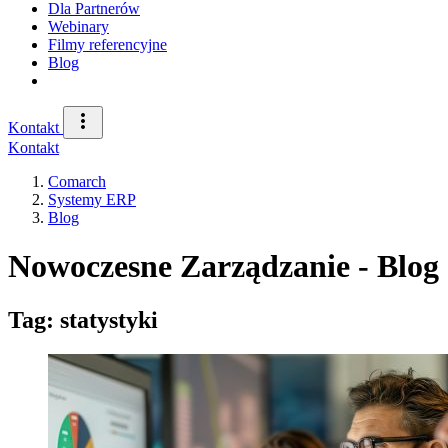
Dla Partnerów
Webinary
Filmy referencyjne
Blog
Kontakt
Kontakt
Comarch
Systemy ERP
Blog
Nowoczesne Zarządzanie - Blog 
Tag: statystyki