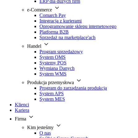
ERP dla dużych firm
e-Commerce
Comarch Pay
Integracja z kurierami
Oprogramowanie sklepu internetowego
Platforma B2B
Sprzedaż na marketplace'ach
Handel
Program sprzedażowy
System OMS
Systemy POS
Wymiana Danych
System WMS
Produkcja przemysłowa
Program do zarządzania produkcją
System APS
System MES
Klienci
Kariera
Firma
Kim jesteśmy
O nas