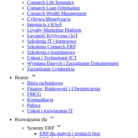
Comarch Life Insurance
Comarch Loan Origination
Comarch Wealth Management
Cyfrowa Monetyzacja
Integracja z KSeF
Loyalty Marketing Platform
Łączność Krytyczna i IoT
Szkolenia IT i biznesowe
Szkolenia Comarch ERP
Szkolenia e-learningowe
Usługi i Technologie ICT
Wymiana Danych i Zarządzanie Dokumentami
Zarządzanie Lojalnością
Branże
Biura rachunkowe
Finanse, Bankowość i Ubezpieczenia
FMCG
Komunikacja
Paliwa
Usługi i rozwiązania IT
Rozwiązania dla
Systemy ERP
ERP dla małych i średnich firm