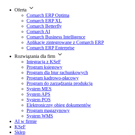
Oferta
Comarch ERP Optima
Comarch ERP XL
Comarch Betterfly
Comarch AI
Comarch Business Intelligence
Aplikacje zintegrowane z Comarch ERP
Comarch ERP Enterprise
Rozwiązania dla firm
Integracja z KSeF
Program księgowy
Program dla biur rachunkowych
Program kadrowo-płacowy
Program do zarządzania produkcją
System MES
System APS
System POS
Elektroniczny obieg dokumentów
Program magazynowy
System WMS
AI w firmie
KSeF
Sklep