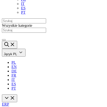
IT
ES
PT
Wszystkie kategorie
Język
PL
PL
EN
DE
FR
IT
ES
PT
ERP