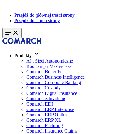
Przejdź do głównej treści strony
Przejdź do stopki strony
Produkty
AI i Sieci Autonomiczne
Bootcamp i Masterclass
Comarch Betterfly
Comarch Business Intelligence
Comarch Corporate Banking
Comarch Custody
Comarch Digital Insurance
Comarch e-Invoicing
Comarch EDI
Comarch ERP Enterprise
Comarch ERP Optima
Comarch ERP XL
Comarch Factoring
Comarch Insurance Claims