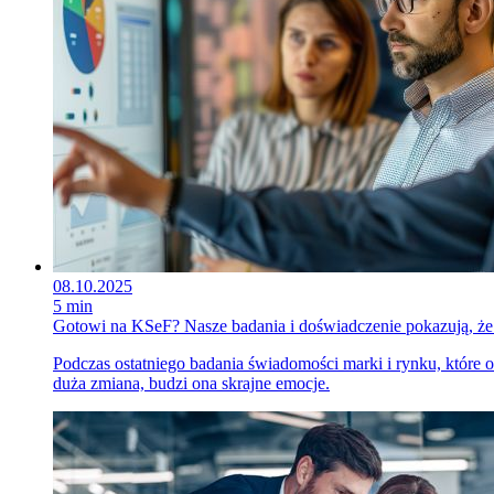
08.10.2025
5 min
Gotowi na KSeF? Nasze badania i doświadczenie pokazują, że 
Podczas ostatniego badania świadomości marki i rynku, które o
duża zmiana, budzi ona skrajne emocje.