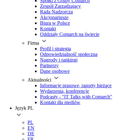
Spółki z Grupy Comarch
Zespół Zarządzający
Rada Nadzorcza
Akcjonariusze
Biura w Polsce
Kontakt
Oddziały Comarch na świecie
Firma
Profil i strategia
Odpowiedzialność społeczna
Nagrody i rankingi
Partnerzy
Dane osobowe
Aktualności
Informacje prasowe, raporty bieżące
Wydarzenia, konferencje
Podcasty - "IT Talks with Comarch"
Kontakt dla mediów
Język
PL
PL
EN
DE
FR