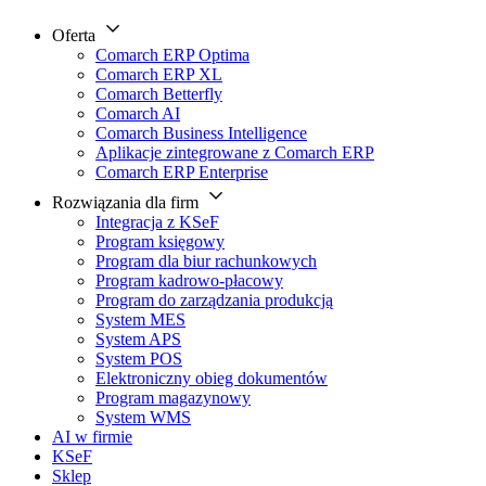
Oferta
Comarch ERP Optima
Comarch ERP XL
Comarch Betterfly
Comarch AI
Comarch Business Intelligence
Aplikacje zintegrowane z Comarch ERP
Comarch ERP Enterprise
Rozwiązania dla firm
Integracja z KSeF
Program księgowy
Program dla biur rachunkowych
Program kadrowo-płacowy
Program do zarządzania produkcją
System MES
System APS
System POS
Elektroniczny obieg dokumentów
Program magazynowy
System WMS
AI w firmie
KSeF
Sklep