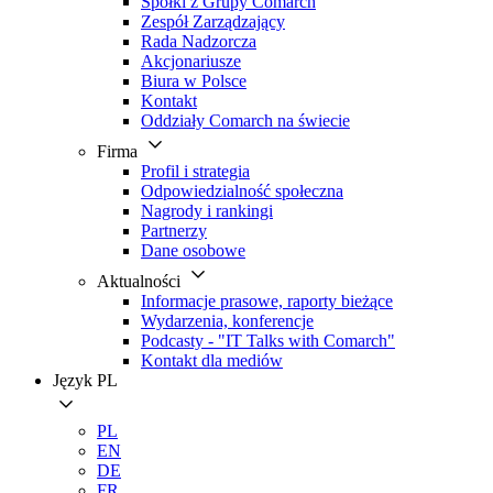
Spółki z Grupy Comarch
Zespół Zarządzający
Rada Nadzorcza
Akcjonariusze
Biura w Polsce
Kontakt
Oddziały Comarch na świecie
Firma
Profil i strategia
Odpowiedzialność społeczna
Nagrody i rankingi
Partnerzy
Dane osobowe
Aktualności
Informacje prasowe, raporty bieżące
Wydarzenia, konferencje
Podcasty - "IT Talks with Comarch"
Kontakt dla mediów
Język
PL
PL
EN
DE
FR