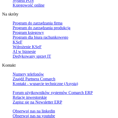
System POS
Księgowość online
Na skróty
Program do zarządzania firmą
Program do zarządzania produkcją
Program księgowy
Program dla biura rachunkowego
KSeF
Wdrożenie KSeF
AI w biznesie
Dedykowany sprzęt IT
Kontakt
Numery telefonów
Znajdź Partnera Comarch
Kontakt - wsparcie techniczne (Asysta)
Forum użytkowników systemów Comarch ERP
Relacje inwestorskie
Zapisz się na Newsletter ERP
Obserwuj nas na
linkedin
Obserwuj nas na
youtube