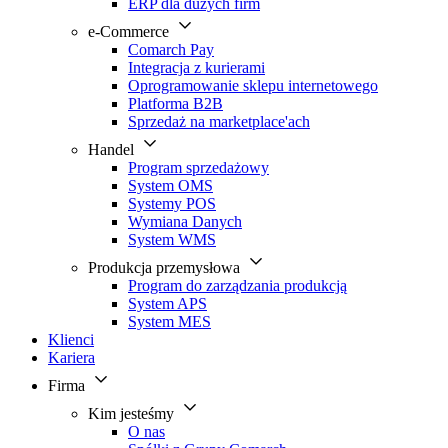
ERP dla dużych firm
e-Commerce
Comarch Pay
Integracja z kurierami
Oprogramowanie sklepu internetowego
Platforma B2B
Sprzedaż na marketplace'ach
Handel
Program sprzedażowy
System OMS
Systemy POS
Wymiana Danych
System WMS
Produkcja przemysłowa
Program do zarządzania produkcją
System APS
System MES
Klienci
Kariera
Firma
Kim jesteśmy
O nas