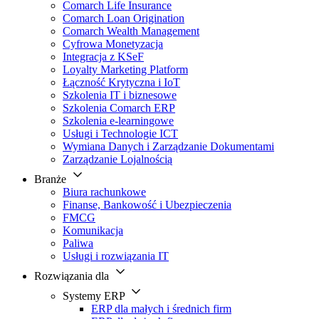
Comarch Life Insurance
Comarch Loan Origination
Comarch Wealth Management
Cyfrowa Monetyzacja
Integracja z KSeF
Loyalty Marketing Platform
Łączność Krytyczna i IoT
Szkolenia IT i biznesowe
Szkolenia Comarch ERP
Szkolenia e-learningowe
Usługi i Technologie ICT
Wymiana Danych i Zarządzanie Dokumentami
Zarządzanie Lojalnością
Branże
Biura rachunkowe
Finanse, Bankowość i Ubezpieczenia
FMCG
Komunikacja
Paliwa
Usługi i rozwiązania IT
Rozwiązania dla
Systemy ERP
ERP dla małych i średnich firm