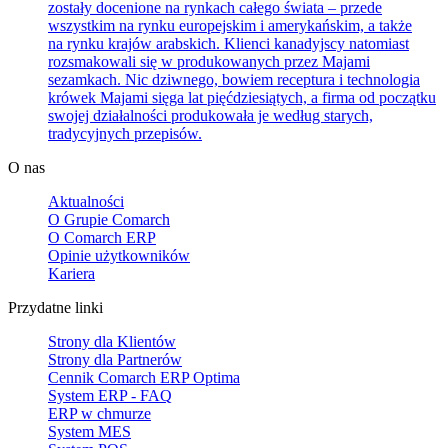
zostały docenione na rynkach całego świata – przede
wszystkim na rynku europejskim i amerykańskim, a także
na rynku krajów arabskich. Klienci kanadyjscy natomiast
rozsmakowali się w produkowanych przez Majami
sezamkach. Nic dziwnego, bowiem receptura i technologia
krówek Majami sięga lat pięćdziesiątych, a firma od początku
swojej działalności produkowała je według starych,
tradycyjnych przepisów.
O nas
Aktualności
O Grupie Comarch
O Comarch ERP
Opinie użytkowników
Kariera
Przydatne linki
Strony dla Klientów
Strony dla Partnerów
Cennik Comarch ERP Optima
System ERP - FAQ
ERP w chmurze
System MES