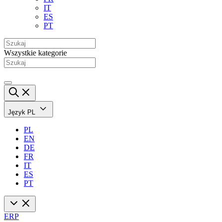
IT
ES
PT
Wszystkie kategorie
Język
PL
PL
EN
DE
FR
IT
ES
PT
ERP