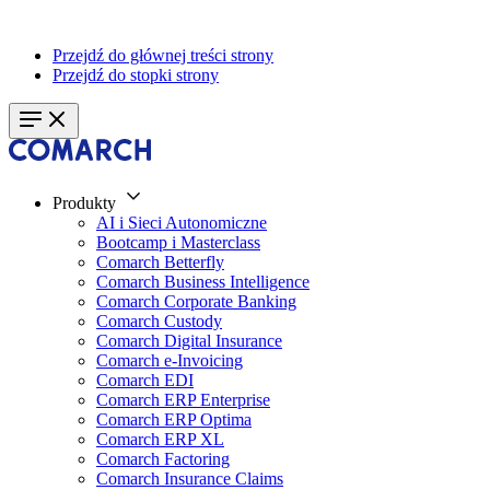
Przejdź do głównej treści strony
Przejdź do stopki strony
Produkty
AI i Sieci Autonomiczne
Bootcamp i Masterclass
Comarch Betterfly
Comarch Business Intelligence
Comarch Corporate Banking
Comarch Custody
Comarch Digital Insurance
Comarch e-Invoicing
Comarch EDI
Comarch ERP Enterprise
Comarch ERP Optima
Comarch ERP XL
Comarch Factoring
Comarch Insurance Claims