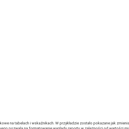
e na tabelach i wskaźnikach. W przykładzie zostało pokazane jak zmieniać 
wego pozwala na formatowanie wyglądu raportu w zależności od wartości mia