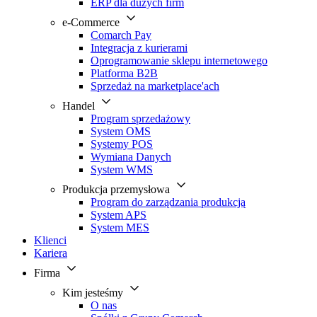
ERP dla dużych firm
e-Commerce
Comarch Pay
Integracja z kurierami
Oprogramowanie sklepu internetowego
Platforma B2B
Sprzedaż na marketplace'ach
Handel
Program sprzedażowy
System OMS
Systemy POS
Wymiana Danych
System WMS
Produkcja przemysłowa
Program do zarządzania produkcją
System APS
System MES
Klienci
Kariera
Firma
Kim jesteśmy
O nas