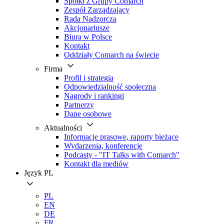
Spółki z Grupy Comarch
Zespół Zarządzający
Rada Nadzorcza
Akcjonariusze
Biura w Polsce
Kontakt
Oddziały Comarch na świecie
Firma
Profil i strategia
Odpowiedzialność społeczna
Nagrody i rankingi
Partnerzy
Dane osobowe
Aktualności
Informacje prasowe, raporty bieżące
Wydarzenia, konferencje
Podcasty - "IT Talks with Comarch"
Kontakt dla mediów
Język
PL
PL
EN
DE
FR