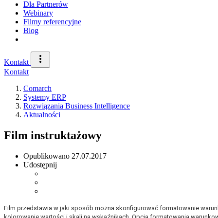
Dla Partnerów
Webinary
Filmy referencyjne
Blog
Kontakt
Kontakt
Comarch
Systemy ERP
Rozwiązania Business Intelligence
Aktualności
Film instruktażowy
Opublikowano
27.07.2017
Udostępnij
Film przedstawia w jaki sposób można skonfigurować formatowanie warunkow
kolorowanie wartości i skali na wskaźnikach. Opcja formatowania warunko