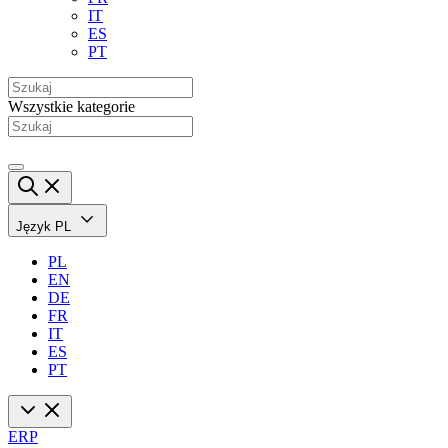
IT
ES
PT
Wszystkie kategorie
Język
PL
PL
EN
DE
FR
IT
ES
PT
ERP