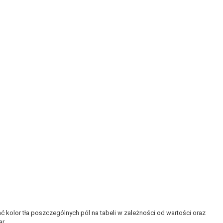
kolor tła poszczególnych pól na tabeli w zależności od wartości oraz
r.