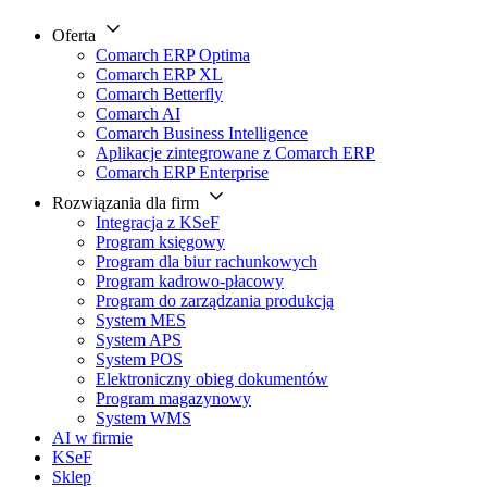
Oferta
Comarch ERP Optima
Comarch ERP XL
Comarch Betterfly
Comarch AI
Comarch Business Intelligence
Aplikacje zintegrowane z Comarch ERP
Comarch ERP Enterprise
Rozwiązania dla firm
Integracja z KSeF
Program księgowy
Program dla biur rachunkowych
Program kadrowo-płacowy
Program do zarządzania produkcją
System MES
System APS
System POS
Elektroniczny obieg dokumentów
Program magazynowy
System WMS
AI w firmie
KSeF
Sklep