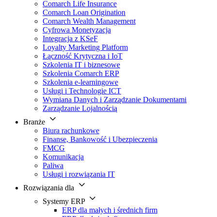
Comarch Life Insurance
Comarch Loan Origination
Comarch Wealth Management
Cyfrowa Monetyzacja
Integracja z KSeF
Loyalty Marketing Platform
Łączność Krytyczna i IoT
Szkolenia IT i biznesowe
Szkolenia Comarch ERP
Szkolenia e-learningowe
Usługi i Technologie ICT
Wymiana Danych i Zarządzanie Dokumentami
Zarządzanie Lojalnością
Branże
Biura rachunkowe
Finanse, Bankowość i Ubezpieczenia
FMCG
Komunikacja
Paliwa
Usługi i rozwiązania IT
Rozwiązania dla
Systemy ERP
ERP dla małych i średnich firm