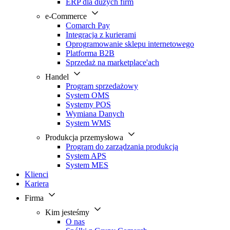
ERP dla dużych firm
e-Commerce
Comarch Pay
Integracja z kurierami
Oprogramowanie sklepu internetowego
Platforma B2B
Sprzedaż na marketplace'ach
Handel
Program sprzedażowy
System OMS
Systemy POS
Wymiana Danych
System WMS
Produkcja przemysłowa
Program do zarządzania produkcją
System APS
System MES
Klienci
Kariera
Firma
Kim jesteśmy
O nas