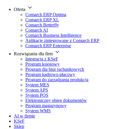
Oferta
Comarch ERP Optima
Comarch ERP XL
Comarch Betterfly
Comarch AI
Comarch Business Intelligence
Aplikacje zintegrowane z Comarch ERP
Comarch ERP Enterprise
Rozwiązania dla firm
Integracja z KSeF
Program księgowy
Program dla biur rachunkowych
Program kadrowo-płacowy
Program do zarządzania produkcją
System MES
System APS
System POS
Elektroniczny obieg dokumentów
Program magazynowy
System WMS
AI w firmie
KSeF
Sklep