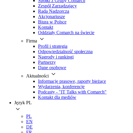
Spółki z Grupy Comarch
Zespół Zarządzający
Rada Nadzorcza
Akcjonariusze
Biura w Polsce
Kontakt
Oddziały Comarch na świecie
Firma
Profil i strategia
Odpowiedzialność społeczna
Nagrody i rankingi
Partnerzy
Dane osobowe
Aktualności
Informacje prasowe, raporty bieżące
Wydarzenia, konferencje
Podcasty - "IT Talks with Comarch"
Kontakt dla mediów
Język
PL
PL
EN
DE
FR