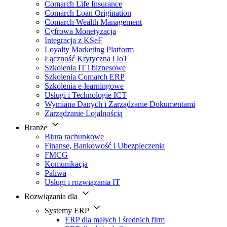
Comarch Life Insurance
Comarch Loan Origination
Comarch Wealth Management
Cyfrowa Monetyzacja
Integracja z KSeF
Loyalty Marketing Platform
Łączność Krytyczna i IoT
Szkolenia IT i biznesowe
Szkolenia Comarch ERP
Szkolenia e-learningowe
Usługi i Technologie ICT
Wymiana Danych i Zarządzanie Dokumentami
Zarządzanie Lojalnością
Branże
Biura rachunkowe
Finanse, Bankowość i Ubezpieczenia
FMCG
Komunikacja
Paliwa
Usługi i rozwiązania IT
Rozwiązania dla
Systemy ERP
ERP dla małych i średnich firm