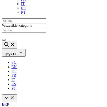
IT
ES
PT
Wszystkie kategorie
Język
PL
PL
EN
DE
FR
IT
ES
PT
ERP