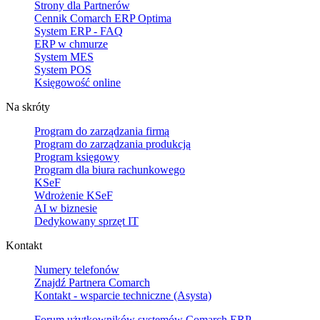
Strony dla Partnerów
Cennik Comarch ERP Optima
System ERP - FAQ
ERP w chmurze
System MES
System POS
Księgowość online
Na skróty
Program do zarządzania firmą
Program do zarządzania produkcją
Program księgowy
Program dla biura rachunkowego
KSeF
Wdrożenie KSeF
AI w biznesie
Dedykowany sprzęt IT
Kontakt
Numery telefonów
Znajdź Partnera Comarch
Kontakt - wsparcie techniczne (Asysta)
Forum użytkowników systemów Comarch ERP