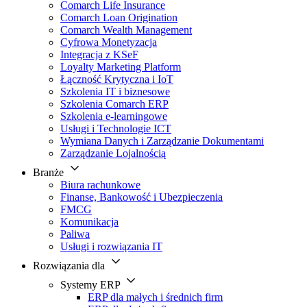
Comarch Life Insurance
Comarch Loan Origination
Comarch Wealth Management
Cyfrowa Monetyzacja
Integracja z KSeF
Loyalty Marketing Platform
Łączność Krytyczna i IoT
Szkolenia IT i biznesowe
Szkolenia Comarch ERP
Szkolenia e-learningowe
Usługi i Technologie ICT
Wymiana Danych i Zarządzanie Dokumentami
Zarządzanie Lojalnością
Branże
Biura rachunkowe
Finanse, Bankowość i Ubezpieczenia
FMCG
Komunikacja
Paliwa
Usługi i rozwiązania IT
Rozwiązania dla
Systemy ERP
ERP dla małych i średnich firm