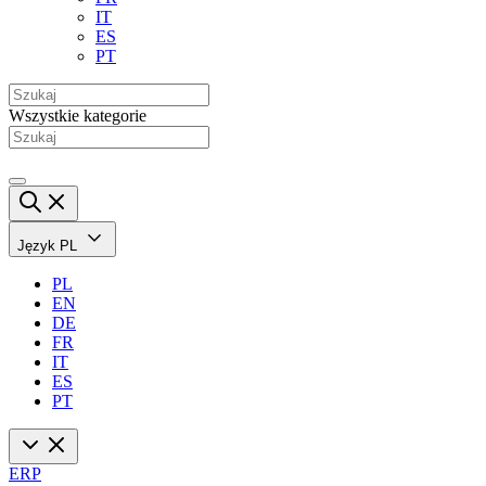
IT
ES
PT
Wszystkie kategorie
Język
PL
PL
EN
DE
FR
IT
ES
PT
ERP