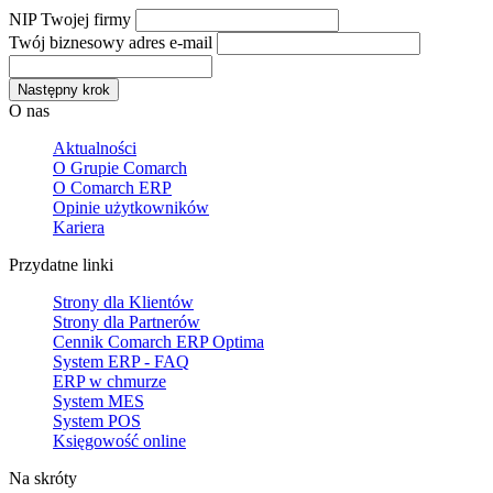
NIP Twojej firmy
Twój biznesowy adres e-mail
Następny krok
O nas
Aktualności
O Grupie Comarch
O Comarch ERP
Opinie użytkowników
Kariera
Przydatne linki
Strony dla Klientów
Strony dla Partnerów
Cennik Comarch ERP Optima
System ERP - FAQ
ERP w chmurze
System MES
System POS
Księgowość online
Na skróty