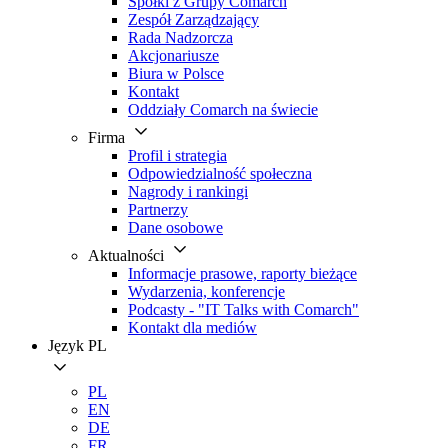
Spółki z Grupy Comarch
Zespół Zarządzający
Rada Nadzorcza
Akcjonariusze
Biura w Polsce
Kontakt
Oddziały Comarch na świecie
Firma
Profil i strategia
Odpowiedzialność społeczna
Nagrody i rankingi
Partnerzy
Dane osobowe
Aktualności
Informacje prasowe, raporty bieżące
Wydarzenia, konferencje
Podcasty - "IT Talks with Comarch"
Kontakt dla mediów
Język
PL
PL
EN
DE
FR