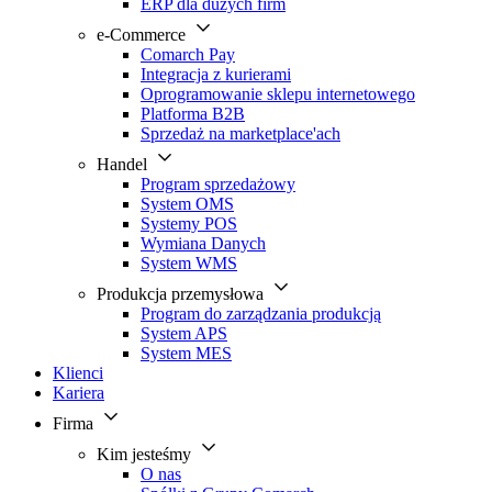
ERP dla dużych firm
e-Commerce
Comarch Pay
Integracja z kurierami
Oprogramowanie sklepu internetowego
Platforma B2B
Sprzedaż na marketplace'ach
Handel
Program sprzedażowy
System OMS
Systemy POS
Wymiana Danych
System WMS
Produkcja przemysłowa
Program do zarządzania produkcją
System APS
System MES
Klienci
Kariera
Firma
Kim jesteśmy
O nas