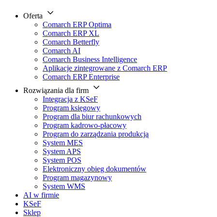
Oferta
Comarch ERP Optima
Comarch ERP XL
Comarch Betterfly
Comarch AI
Comarch Business Intelligence
Aplikacje zintegrowane z Comarch ERP
Comarch ERP Enterprise
Rozwiązania dla firm
Integracja z KSeF
Program księgowy
Program dla biur rachunkowych
Program kadrowo-płacowy
Program do zarządzania produkcją
System MES
System APS
System POS
Elektroniczny obieg dokumentów
Program magazynowy
System WMS
AI w firmie
KSeF
Sklep