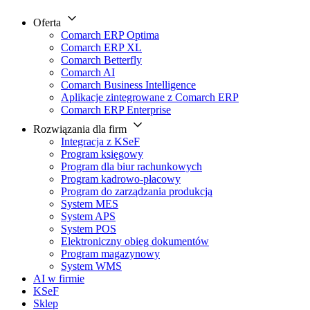
Oferta
Comarch ERP Optima
Comarch ERP XL
Comarch Betterfly
Comarch AI
Comarch Business Intelligence
Aplikacje zintegrowane z Comarch ERP
Comarch ERP Enterprise
Rozwiązania dla firm
Integracja z KSeF
Program księgowy
Program dla biur rachunkowych
Program kadrowo-płacowy
Program do zarządzania produkcją
System MES
System APS
System POS
Elektroniczny obieg dokumentów
Program magazynowy
System WMS
AI w firmie
KSeF
Sklep