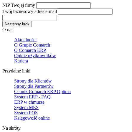
NIP Twojej firmy
Twój biznesowy adres e-mail
Następny krok
O nas
Aktualności
O Grupie Comarch
O Comarch ERP
Opinie użytkowników
Kariera
Przydatne linki
Strony dla Klientów
Strony dla Partnerów
Cennik Comarch ERP Optima
System ERP - FAQ
ERP w chmurze
System MES
System POS
Księgowość online
Na skróty