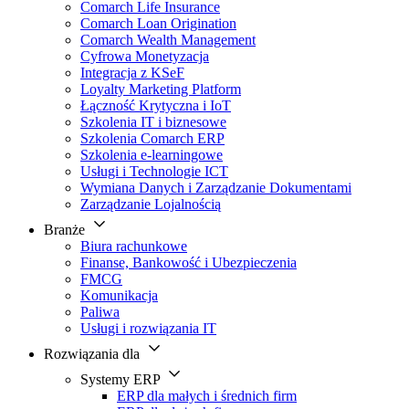
Comarch Life Insurance
Comarch Loan Origination
Comarch Wealth Management
Cyfrowa Monetyzacja
Integracja z KSeF
Loyalty Marketing Platform
Łączność Krytyczna i IoT
Szkolenia IT i biznesowe
Szkolenia Comarch ERP
Szkolenia e-learningowe
Usługi i Technologie ICT
Wymiana Danych i Zarządzanie Dokumentami
Zarządzanie Lojalnością
Branże
Biura rachunkowe
Finanse, Bankowość i Ubezpieczenia
FMCG
Komunikacja
Paliwa
Usługi i rozwiązania IT
Rozwiązania dla
Systemy ERP
ERP dla małych i średnich firm