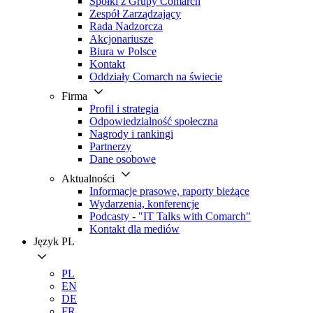
Spółki z Grupy Comarch
Zespół Zarządzający
Rada Nadzorcza
Akcjonariusze
Biura w Polsce
Kontakt
Oddziały Comarch na świecie
Firma
Profil i strategia
Odpowiedzialność społeczna
Nagrody i rankingi
Partnerzy
Dane osobowe
Aktualności
Informacje prasowe, raporty bieżące
Wydarzenia, konferencje
Podcasty - "IT Talks with Comarch"
Kontakt dla mediów
Język
PL
PL
EN
DE
FR