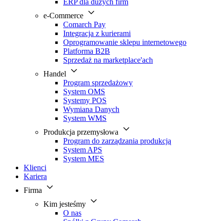
ERP dla dużych firm
e-Commerce
Comarch Pay
Integracja z kurierami
Oprogramowanie sklepu internetowego
Platforma B2B
Sprzedaż na marketplace'ach
Handel
Program sprzedażowy
System OMS
Systemy POS
Wymiana Danych
System WMS
Produkcja przemysłowa
Program do zarządzania produkcją
System APS
System MES
Klienci
Kariera
Firma
Kim jesteśmy
O nas