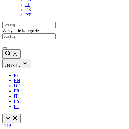
IT
ES
PT
Wszystkie kategorie
Język
PL
PL
EN
DE
FR
IT
ES
PT
ERP