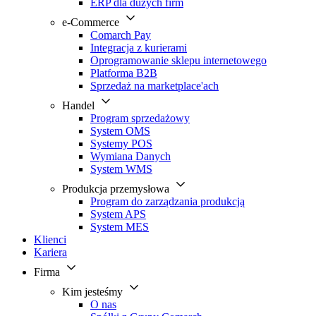
ERP dla dużych firm
e-Commerce
Comarch Pay
Integracja z kurierami
Oprogramowanie sklepu internetowego
Platforma B2B
Sprzedaż na marketplace'ach
Handel
Program sprzedażowy
System OMS
Systemy POS
Wymiana Danych
System WMS
Produkcja przemysłowa
Program do zarządzania produkcją
System APS
System MES
Klienci
Kariera
Firma
Kim jesteśmy
O nas