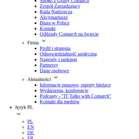
Spółki z Grupy Comarch
Zespół Zarządzający
Rada Nadzorcza
Akcjonariusze
Biura w Polsce
Kontakt
Oddziały Comarch na świecie
Firma
Profil i strategia
Odpowiedzialność społeczna
Nagrody i rankingi
Partnerzy
Dane osobowe
Aktualności
Informacje prasowe, raporty bieżące
Wydarzenia, konferencje
Podcasty - "IT Talks with Comarch"
Kontakt dla mediów
Język
PL
PL
EN
DE
FR