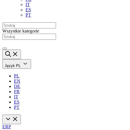
IT
ES
PT
Wszystkie kategorie
Język
PL
PL
EN
DE
FR
IT
ES
PT
ERP