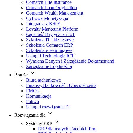
Comarch Life Insurance
Comarch Loan Origination
Comarch Wealth Management
Cyfrowa Monetyzacja
Integracja z KSeF
Loyalty Marketing Platform
Łączność Krytyczna i IoT
Szkolenia IT i biznesowe
Szkolenia Comarch ERP
Szkolenia e-learningowe
Usługi i Technologie ICT
Wymiana Danych i Zarządzanie Dokumentami
Zarządzanie Lojalnością
Branże
Biura rachunkowe
Finanse, Bankowość i Ubezpieczenia
FMCG
Komunikacja
Paliwa
Usługi i rozwiązania IT
Rozwiązania dla
Systemy ERP
ERP dla małych i średnich firm