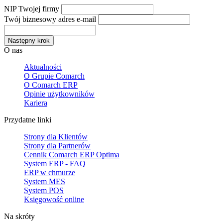
NIP Twojej firmy
Twój biznesowy adres e-mail
Następny krok
O nas
Aktualności
O Grupie Comarch
O Comarch ERP
Opinie użytkowników
Kariera
Przydatne linki
Strony dla Klientów
Strony dla Partnerów
Cennik Comarch ERP Optima
System ERP - FAQ
ERP w chmurze
System MES
System POS
Księgowość online
Na skróty