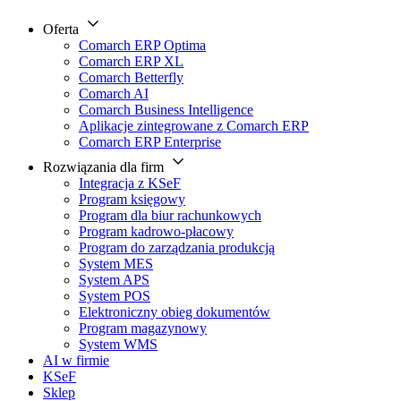
Oferta
Comarch ERP Optima
Comarch ERP XL
Comarch Betterfly
Comarch AI
Comarch Business Intelligence
Aplikacje zintegrowane z Comarch ERP
Comarch ERP Enterprise
Rozwiązania dla firm
Integracja z KSeF
Program księgowy
Program dla biur rachunkowych
Program kadrowo-płacowy
Program do zarządzania produkcją
System MES
System APS
System POS
Elektroniczny obieg dokumentów
Program magazynowy
System WMS
AI w firmie
KSeF
Sklep