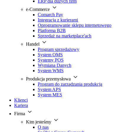
ERP dla dużych firm
e-Commerce
Comarch Pay
Integracja z kurierami
Oprogramowanie sklepu internetowego
Platforma B2B
Sprzedaż na marketplace'ach
Handel
Program sprzedażowy
System OMS
Systemy POS
Wymiana Danych
System WMS
Produkcja przemysłowa
Program do zarządzania produkcją
System APS
System MES
Klienci
Kariera
Firma
Kim jesteśmy
O nas