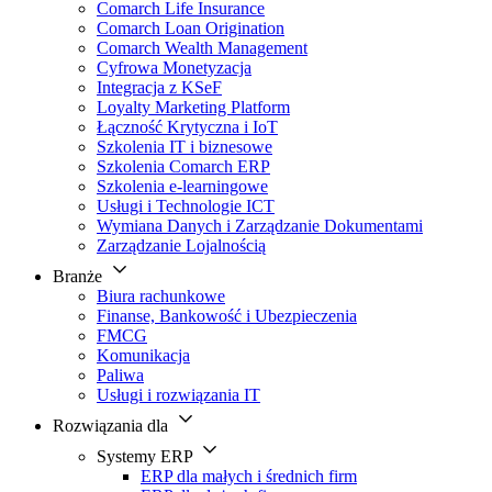
Comarch Life Insurance
Comarch Loan Origination
Comarch Wealth Management
Cyfrowa Monetyzacja
Integracja z KSeF
Loyalty Marketing Platform
Łączność Krytyczna i IoT
Szkolenia IT i biznesowe
Szkolenia Comarch ERP
Szkolenia e-learningowe
Usługi i Technologie ICT
Wymiana Danych i Zarządzanie Dokumentami
Zarządzanie Lojalnością
Branże
Biura rachunkowe
Finanse, Bankowość i Ubezpieczenia
FMCG
Komunikacja
Paliwa
Usługi i rozwiązania IT
Rozwiązania dla
Systemy ERP
ERP dla małych i średnich firm