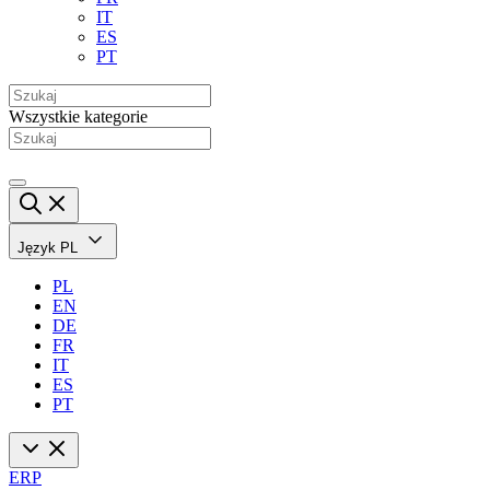
IT
ES
PT
Wszystkie kategorie
Język
PL
PL
EN
DE
FR
IT
ES
PT
ERP