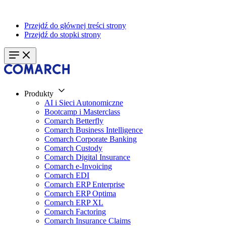
Przejdź do głównej treści strony
Przejdź do stopki strony
Produkty
AI i Sieci Autonomiczne
Bootcamp i Masterclass
Comarch Betterfly
Comarch Business Intelligence
Comarch Corporate Banking
Comarch Custody
Comarch Digital Insurance
Comarch e-Invoicing
Comarch EDI
Comarch ERP Enterprise
Comarch ERP Optima
Comarch ERP XL
Comarch Factoring
Comarch Insurance Claims