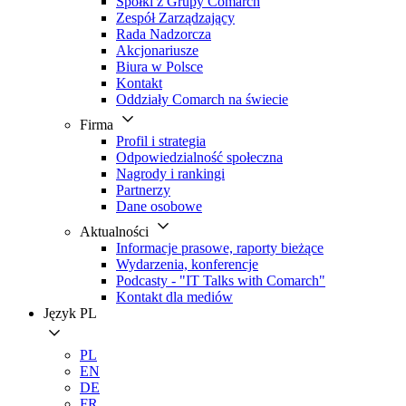
Spółki z Grupy Comarch
Zespół Zarządzający
Rada Nadzorcza
Akcjonariusze
Biura w Polsce
Kontakt
Oddziały Comarch na świecie
Firma
Profil i strategia
Odpowiedzialność społeczna
Nagrody i rankingi
Partnerzy
Dane osobowe
Aktualności
Informacje prasowe, raporty bieżące
Wydarzenia, konferencje
Podcasty - "IT Talks with Comarch"
Kontakt dla mediów
Język
PL
PL
EN
DE
FR