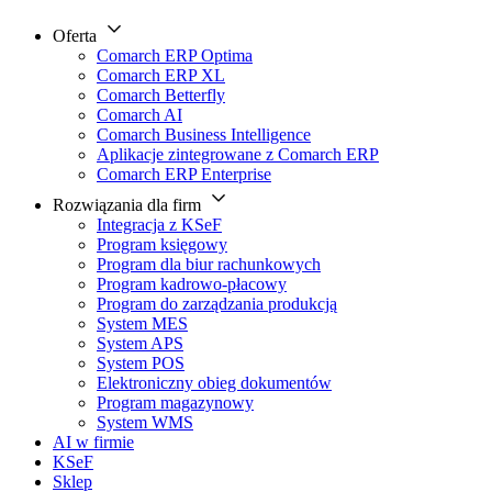
Oferta
Comarch ERP Optima
Comarch ERP XL
Comarch Betterfly
Comarch AI
Comarch Business Intelligence
Aplikacje zintegrowane z Comarch ERP
Comarch ERP Enterprise
Rozwiązania dla firm
Integracja z KSeF
Program księgowy
Program dla biur rachunkowych
Program kadrowo-płacowy
Program do zarządzania produkcją
System MES
System APS
System POS
Elektroniczny obieg dokumentów
Program magazynowy
System WMS
AI w firmie
KSeF
Sklep