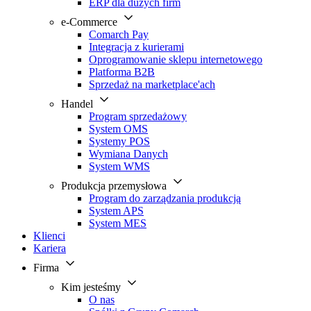
ERP dla dużych firm
e-Commerce
Comarch Pay
Integracja z kurierami
Oprogramowanie sklepu internetowego
Platforma B2B
Sprzedaż na marketplace'ach
Handel
Program sprzedażowy
System OMS
Systemy POS
Wymiana Danych
System WMS
Produkcja przemysłowa
Program do zarządzania produkcją
System APS
System MES
Klienci
Kariera
Firma
Kim jesteśmy
O nas