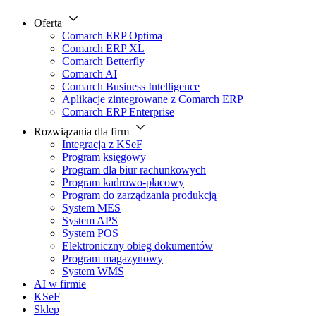
Oferta
Comarch ERP Optima
Comarch ERP XL
Comarch Betterfly
Comarch AI
Comarch Business Intelligence
Aplikacje zintegrowane z Comarch ERP
Comarch ERP Enterprise
Rozwiązania dla firm
Integracja z KSeF
Program księgowy
Program dla biur rachunkowych
Program kadrowo-płacowy
Program do zarządzania produkcją
System MES
System APS
System POS
Elektroniczny obieg dokumentów
Program magazynowy
System WMS
AI w firmie
KSeF
Sklep