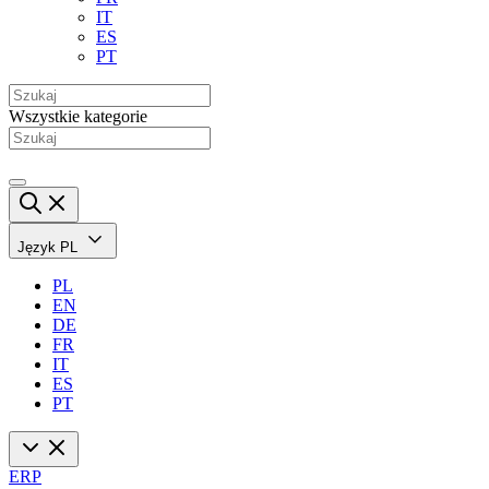
IT
ES
PT
Wszystkie kategorie
Język
PL
PL
EN
DE
FR
IT
ES
PT
ERP