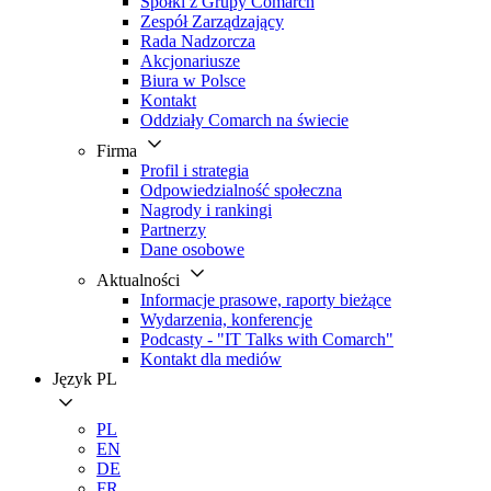
Spółki z Grupy Comarch
Zespół Zarządzający
Rada Nadzorcza
Akcjonariusze
Biura w Polsce
Kontakt
Oddziały Comarch na świecie
Firma
Profil i strategia
Odpowiedzialność społeczna
Nagrody i rankingi
Partnerzy
Dane osobowe
Aktualności
Informacje prasowe, raporty bieżące
Wydarzenia, konferencje
Podcasty - "IT Talks with Comarch"
Kontakt dla mediów
Język
PL
PL
EN
DE
FR