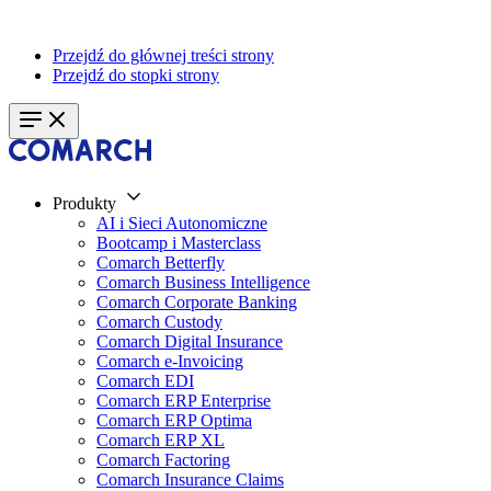
Przejdź do głównej treści strony
Przejdź do stopki strony
Produkty
AI i Sieci Autonomiczne
Bootcamp i Masterclass
Comarch Betterfly
Comarch Business Intelligence
Comarch Corporate Banking
Comarch Custody
Comarch Digital Insurance
Comarch e-Invoicing
Comarch EDI
Comarch ERP Enterprise
Comarch ERP Optima
Comarch ERP XL
Comarch Factoring
Comarch Insurance Claims