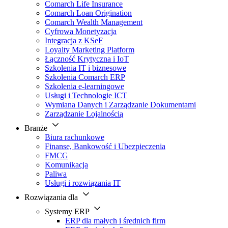
Comarch Life Insurance
Comarch Loan Origination
Comarch Wealth Management
Cyfrowa Monetyzacja
Integracja z KSeF
Loyalty Marketing Platform
Łączność Krytyczna i IoT
Szkolenia IT i biznesowe
Szkolenia Comarch ERP
Szkolenia e-learningowe
Usługi i Technologie ICT
Wymiana Danych i Zarządzanie Dokumentami
Zarządzanie Lojalnością
Branże
Biura rachunkowe
Finanse, Bankowość i Ubezpieczenia
FMCG
Komunikacja
Paliwa
Usługi i rozwiązania IT
Rozwiązania dla
Systemy ERP
ERP dla małych i średnich firm