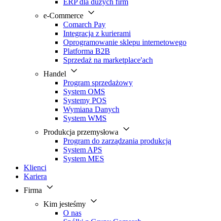
ERP dla dużych firm
e-Commerce
Comarch Pay
Integracja z kurierami
Oprogramowanie sklepu internetowego
Platforma B2B
Sprzedaż na marketplace'ach
Handel
Program sprzedażowy
System OMS
Systemy POS
Wymiana Danych
System WMS
Produkcja przemysłowa
Program do zarządzania produkcją
System APS
System MES
Klienci
Kariera
Firma
Kim jesteśmy
O nas