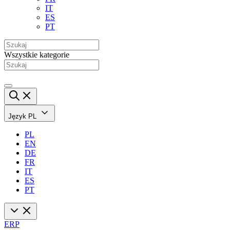
IT
ES
PT
Wszystkie kategorie
Język
PL
PL
EN
DE
FR
IT
ES
PT
ERP