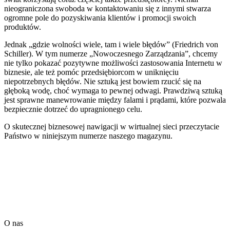
nieograniczona swoboda w kontaktowaniu się z innymi stwarza
ogromne pole do pozyskiwania klientów i promocji swoich
produktów.
Jednak „gdzie wolności wiele, tam i wiele błędów” (Friedrich von
Schiller). W tym numerze „Nowoczesnego Zarządzania”, chcemy
nie tylko pokazać pozytywne możliwości zastosowania Internetu w
biznesie, ale też pomóc przedsiębiorcom w uniknięciu
niepotrzebnych błędów. Nie sztuką jest bowiem rzucić się na
głęboką wodę, choć wymaga to pewnej odwagi. Prawdziwą sztuką
jest sprawne manewrowanie między falami i prądami, które pozwala
bezpiecznie dotrzeć do upragnionego celu.
O skutecznej biznesowej nawigacji w wirtualnej sieci przeczytacie
Państwo w niniejszym numerze naszego magazynu.
Skontaktuj się z ekspertem Comarch
Określ swoje potrzeby biznesowe. My zaoferujemy Ci opiekę
informatyczną i dedykowane rozwiązanie.
Przejdź do formularza
O nas