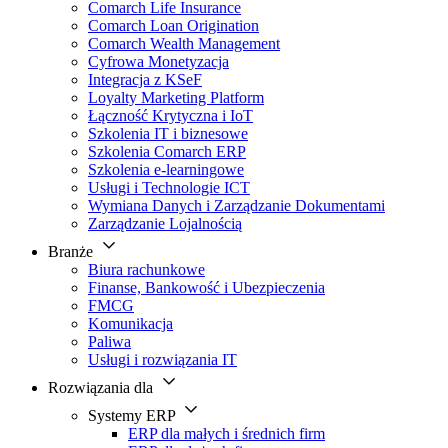
Comarch Life Insurance
Comarch Loan Origination
Comarch Wealth Management
Cyfrowa Monetyzacja
Integracja z KSeF
Loyalty Marketing Platform
Łączność Krytyczna i IoT
Szkolenia IT i biznesowe
Szkolenia Comarch ERP
Szkolenia e-learningowe
Usługi i Technologie ICT
Wymiana Danych i Zarządzanie Dokumentami
Zarządzanie Lojalnością
Branże
Biura rachunkowe
Finanse, Bankowość i Ubezpieczenia
FMCG
Komunikacja
Paliwa
Usługi i rozwiązania IT
Rozwiązania dla
Systemy ERP
ERP dla małych i średnich firm