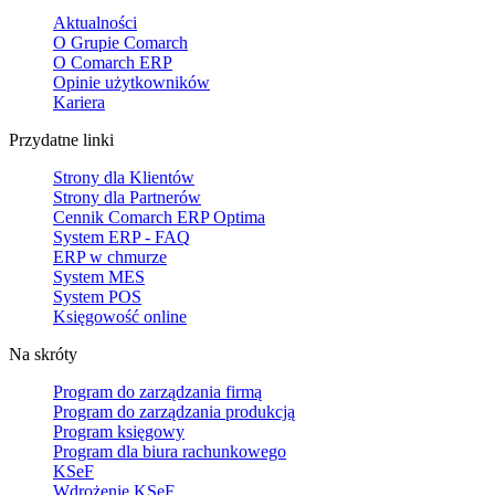
Aktualności
O Grupie Comarch
O Comarch ERP
Opinie użytkowników
Kariera
Przydatne linki
Strony dla Klientów
Strony dla Partnerów
Cennik Comarch ERP Optima
System ERP - FAQ
ERP w chmurze
System MES
System POS
Księgowość online
Na skróty
Program do zarządzania firmą
Program do zarządzania produkcją
Program księgowy
Program dla biura rachunkowego
KSeF
Wdrożenie KSeF