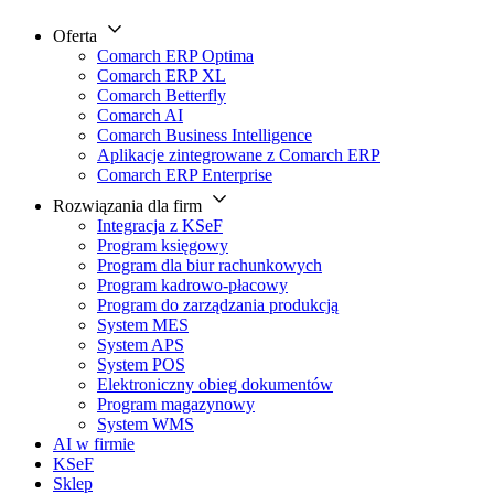
Oferta
Comarch ERP Optima
Comarch ERP XL
Comarch Betterfly
Comarch AI
Comarch Business Intelligence
Aplikacje zintegrowane z Comarch ERP
Comarch ERP Enterprise
Rozwiązania dla firm
Integracja z KSeF
Program księgowy
Program dla biur rachunkowych
Program kadrowo-płacowy
Program do zarządzania produkcją
System MES
System APS
System POS
Elektroniczny obieg dokumentów
Program magazynowy
System WMS
AI w firmie
KSeF
Sklep