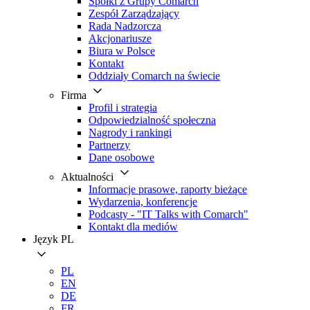
Spółki z Grupy Comarch
Zespół Zarządzający
Rada Nadzorcza
Akcjonariusze
Biura w Polsce
Kontakt
Oddziały Comarch na świecie
Firma
Profil i strategia
Odpowiedzialność społeczna
Nagrody i rankingi
Partnerzy
Dane osobowe
Aktualności
Informacje prasowe, raporty bieżące
Wydarzenia, konferencje
Podcasty - "IT Talks with Comarch"
Kontakt dla mediów
Język
PL
PL
EN
DE
FR