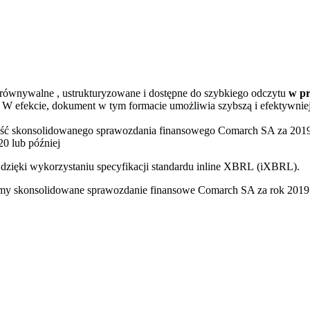
orównywalne , ustrukturyzowane i dostępne do szybkiego odczytu
w
pr
W efekcie, dokument w tym formacie umożliwia szybszą i efektywniej
zęść skonsolidowanego sprawozdania finansowego Comarch SA za 201
20 lub później
zięki wykorzystaniu specyfikacji standardu inline XBRL (iXBRL).
iśmy skonsolidowane sprawozdanie finansowe Comarch SA za rok 201