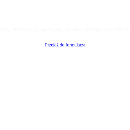
Skontaktuj się z ekspertem Comarch
trzeby biznesowe. My zaoferujemy Ci opiekę informatyczną i dedykow
Przejdź do formularza