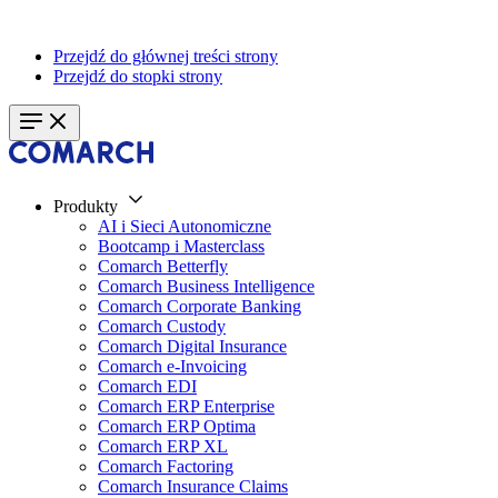
Przejdź do głównej treści strony
Przejdź do stopki strony
Produkty
AI i Sieci Autonomiczne
Bootcamp i Masterclass
Comarch Betterfly
Comarch Business Intelligence
Comarch Corporate Banking
Comarch Custody
Comarch Digital Insurance
Comarch e-Invoicing
Comarch EDI
Comarch ERP Enterprise
Comarch ERP Optima
Comarch ERP XL
Comarch Factoring
Comarch Insurance Claims