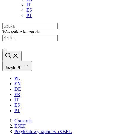
IT
ES
PT
Wszystkie kategorie
Język
PL
PL
EN
DE
FR
IT
ES
PT
Comarch
ESEF
Przykładowy raport w iXBRL