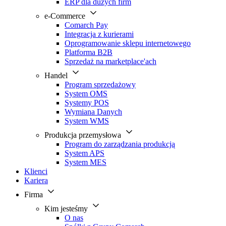
ERP dla dużych firm
e-Commerce
Comarch Pay
Integracja z kurierami
Oprogramowanie sklepu internetowego
Platforma B2B
Sprzedaż na marketplace'ach
Handel
Program sprzedażowy
System OMS
Systemy POS
Wymiana Danych
System WMS
Produkcja przemysłowa
Program do zarządzania produkcją
System APS
System MES
Klienci
Kariera
Firma
Kim jesteśmy
O nas