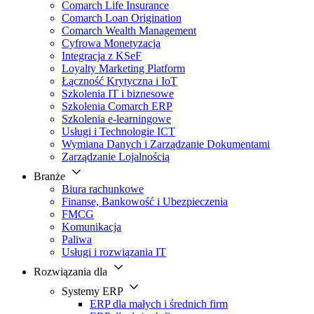
Comarch Life Insurance
Comarch Loan Origination
Comarch Wealth Management
Cyfrowa Monetyzacja
Integracja z KSeF
Loyalty Marketing Platform
Łączność Krytyczna i IoT
Szkolenia IT i biznesowe
Szkolenia Comarch ERP
Szkolenia e-learningowe
Usługi i Technologie ICT
Wymiana Danych i Zarządzanie Dokumentami
Zarządzanie Lojalnością
Branże
Biura rachunkowe
Finanse, Bankowość i Ubezpieczenia
FMCG
Komunikacja
Paliwa
Usługi i rozwiązania IT
Rozwiązania dla
Systemy ERP
ERP dla małych i średnich firm