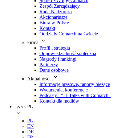
Spółki z Grupy Comarch
Zespół Zarządzający
Rada Nadzorcza
Akcjonariusze
Biura w Polsce
Kontakt
Oddziały Comarch na świecie
Firma
Profil i strategia
Odpowiedzialność społeczna
Nagrody i rankingi
Partnerzy
Dane osobowe
Aktualności
Informacje prasowe, raporty bieżące
Wydarzenia, konferencje
Podcasty - "IT Talks with Comarch"
Kontakt dla mediów
Język
PL
PL
EN
DE
FR