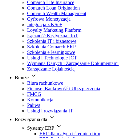
Comarch Life Insurance
Comarch Loan Origination
Comarch Wealth Management
Cyfrowa Monetyzacja
Integracja z KSeF
Loyalty Marketing Platform
Łączność Krytyczna i IoT
Szkolenia IT i biznesowe
Szkolenia Comarch ERP
Szkolenia e-learningowe
Usługi i Technologie ICT
Wymiana Danych i Zarządzanie Dokumentami
Zarządzanie Lojalnością
Branże
Biura rachunkowe
Finanse, Bankowość i Ubezpieczenia
FMCG
Komunikacja
Paliwa
Usługi i rozwiązania IT
Rozwiązania dla
Systemy ERP
ERP dla małych i średnich firm