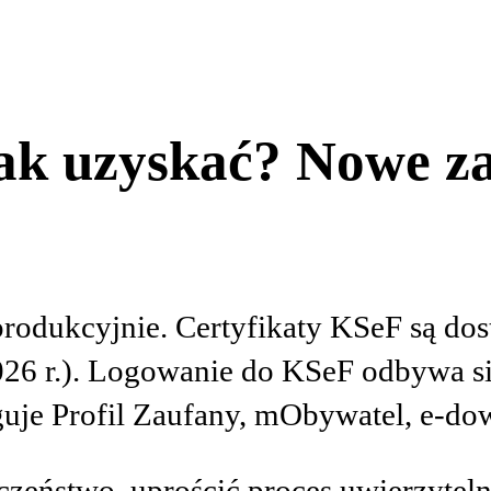
jak uzyskać? Nowe z
produkcyjnie. Certyfikaty KSeF są dos
26 r.). Logowanie do KSeF odbywa się
guje Profil Zaufany, mObywatel, e-do
zeństwo, uprościć proces uwierzyteln