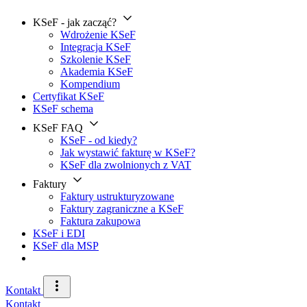
KSeF - jak zacząć?
Wdrożenie KSeF
Integracja KSeF
Szkolenie KSeF
Akademia KSeF
Kompendium
Certyfikat KSeF
KSeF schema
KSeF FAQ
KSeF - od kiedy?
Jak wystawić fakturę w KSeF?
KSeF dla zwolnionych z VAT
Faktury
Faktury ustrukturyzowane
Faktury zagraniczne a KSeF
Faktura zakupowa
KSeF i EDI
KSeF dla MSP
Kontakt
Kontakt