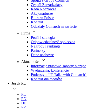
Spółki z Grupy Comarch
Zespół Zarządzający
Rada Nadzorcza
Akcjonariusze
Biura w Polsce
Kontakt
Oddziały Comarch na świecie
Firma
Profil i strategia
Odpowiedzialność społeczna
Nagrody i rankingi
Partnerzy
Dane osobowe
Aktualności
Informacje prasowe, raporty bieżące
Wydarzenia, konferencje
Podcasty - "IT Talks with Comarch"
Kontakt dla mediów
Język
PL
PL
EN
DE
FR