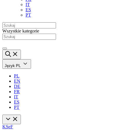
IT
ES
PT
Wszystkie kategorie
Język
PL
PL
EN
DE
FR
IT
ES
PT
KSeF