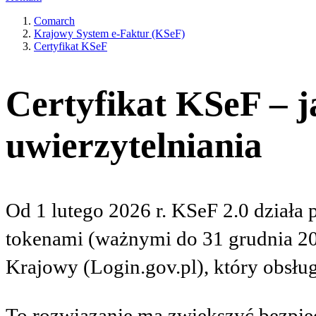
Comarch
Krajowy System e-Faktur (KSeF)
Certyfikat KSeF
Certyfikat KSeF – 
uwierzytelniania
Od 1 lutego 2026 r. KSeF 2.0 działa 
tokenami (ważnymi do 31 grudnia 20
Krajowy (Login.gov.pl), który obsłu
To rozwiązanie ma zwiększyć bezpiec