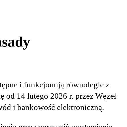
asady
tępne i funkcjonują równolegle z
 od 14 lutego 2026 r. przez Węzeł
wód i bankowość elektroniczną.
ienia oraz usprawnić wystawianie