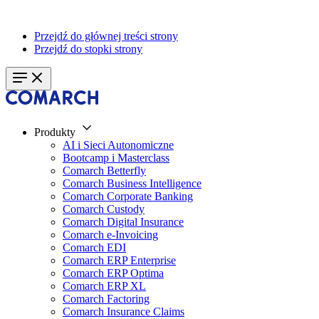
Przejdź do głównej treści strony
Przejdź do stopki strony
Produkty
AI i Sieci Autonomiczne
Bootcamp i Masterclass
Comarch Betterfly
Comarch Business Intelligence
Comarch Corporate Banking
Comarch Custody
Comarch Digital Insurance
Comarch e-Invoicing
Comarch EDI
Comarch ERP Enterprise
Comarch ERP Optima
Comarch ERP XL
Comarch Factoring
Comarch Insurance Claims