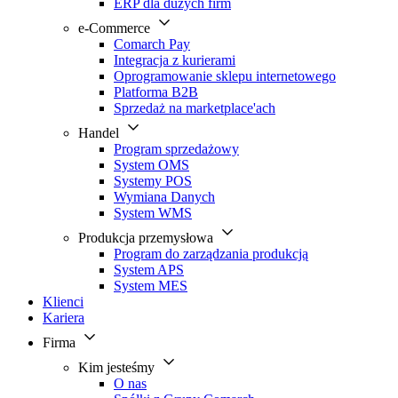
ERP dla dużych firm
e-Commerce
Comarch Pay
Integracja z kurierami
Oprogramowanie sklepu internetowego
Platforma B2B
Sprzedaż na marketplace'ach
Handel
Program sprzedażowy
System OMS
Systemy POS
Wymiana Danych
System WMS
Produkcja przemysłowa
Program do zarządzania produkcją
System APS
System MES
Klienci
Kariera
Firma
Kim jesteśmy
O nas