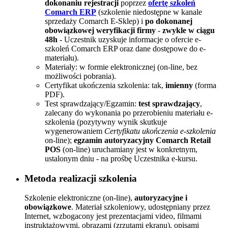
dokonaniu rejestracji
poprzez
ofertę szkoleń
Comarch ERP
(szkolenie niedostępne w kanale
sprzedaży Comarch E-Sklep) i
po dokonanej
obowiązkowej weryfikacji firmy
-
zwykle w ciągu
48h
- Uczestnik uzyskuje informacje o ofercie e-
szkoleń Comarch ERP oraz dane dostępowe do e-
materiału).
Materiały: w formie elektronicznej (on-line, bez
możliwości pobrania).
Certyfikat ukończenia szkolenia: tak,
imienny
(forma
PDF).
Test sprawdzający/Egzamin:
test sprawdzający
,
zalecany do wykonania po przerobieniu materiału e-
szkolenia (pozytywny wynik skutkuje
wygenerowaniem
Certyfikatu ukończenia e-szkolenia
on-line);
egzamin autoryzacyjny Comarch Retail
POS
(on-line) uruchamiany jest w konkretnym,
ustalonym dniu - na prośbę Uczestnika e-kursu.
Metoda realizacji szkolenia
Szkolenie elektroniczne (on-line),
autoryzacyjne i
obowiązkowe
. Materiał szkoleniowy, udostępniany przez
Internet, wzbogacony jest prezentacjami video, filmami
instruktażowymi, obrazami (zrzutami ekranu), opisami