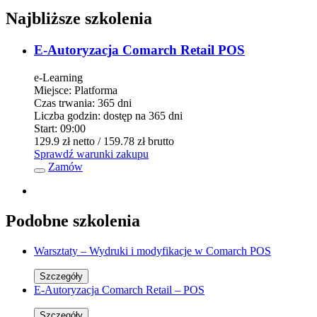
Najbliższe szkolenia
E-Autoryzacja Comarch Retail POS
e-Learning
Miejsce:
Platforma
Czas trwania:
365 dni
Liczba godzin:
dostęp na 365 dni
Start:
09:00
129.9 zł
netto
/ 159.78 zł
brutto
Sprawdź warunki zakupu
Zamów
Podobne szkolenia
Warsztaty – Wydruki i modyfikacje w Comarch POS
Szczegóły
E-Autoryzacja Comarch Retail – POS
Szczegóły