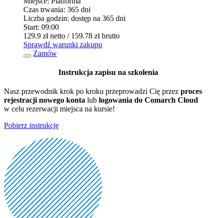
Miejsce:
Platforma
Czas trwania:
365 dni
Liczba godzin:
dostęp na 365 dni
Start:
09:00
129.9 zł
netto
/ 159.78 zł
brutto
Sprawdź warunki zakupu
Zamów
Instrukcja zapisu na szkolenia
Nasz przewodnik krok po kroku przeprowadzi Cię przez
proces
rejestracji nowego konta
lub
logowania do Comarch Cloud
w celu rezerwacji miejsca na kursie!
Pobierz instrukcję