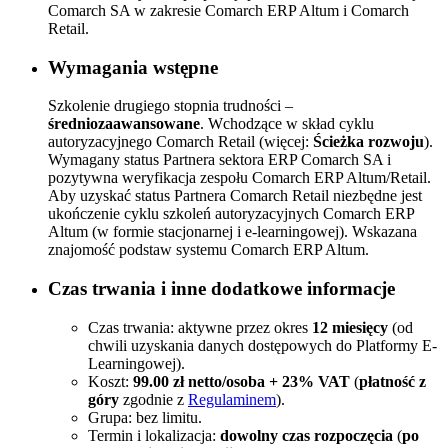
Comarch SA w zakresie Comarch ERP Altum i Comarch
Retail.
Wymagania wstępne
Szkolenie drugiego stopnia trudności –
średniozaawansowane
. Wchodzące w skład cyklu
autoryzacyjnego Comarch Retail (więcej:
Ścieżka rozwoju
).
Wymagany status Partnera sektora ERP Comarch SA i
pozytywna weryfikacja zespołu Comarch ERP Altum/Retail.
Aby uzyskać status Partnera Comarch Retail niezbędne jest
ukończenie cyklu szkoleń autoryzacyjnych Comarch ERP
Altum (w formie stacjonarnej i e-learningowej). Wskazana
znajomość podstaw systemu Comarch ERP Altum.
Czas trwania i inne dodatkowe informacje
Czas trwania: aktywne przez okres
12 miesięcy
(od
chwili uzyskania danych dostępowych do Platformy E-
Learningowej).
Koszt:
99.00 zł netto/osoba + 23% VAT
(
płatność z
góry
zgodnie z
Regulaminem
).
Grupa: bez limitu.
Termin i lokalizacja:
dowolny czas rozpoczęcia
(
po