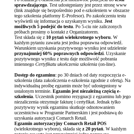
sprawdzającego
. Test udostępniany jest przez stronę www
(link znajduje się bezpośrednio pod e-szkoleniem w obszarze
tego szkolenia platformy E-Profesor). Po zakończeniu testu
wyświetli się informacja o uzyskanym wyniku.
Jest
możliwych 5 podejść do testu
. Po 5-ciu nie zaliczonych
próbach prosimy o kontakt z Organizatorem.
Test składa się z
10 pytań wielokrotnego wyboru
. W
każdym pytaniu zawarta jest jedna poprawna odpowiedź.
Warunkiem uzyskania pozytywnego wyniku jest udzielenie
przynajmniej 60% poprawnych odpowiedzi
. Uzyskanie
pozytywnego wyniku z testu daje możliwość pobrania
imiennego
Certyfikatu ukończenia szkolenia
(on-line).
Dostęp do egzaminu
: po 30 dniach od daty rozpoczęcia e-
szkolenia (data zakończenia e-szkolenia zgodnie z ofertą). Na
indywidualną prośbę egzamin może być udostępniony w
ustalonym terminie.
Egzamin jest niezależną częścią e-
szkolenia
. Uczestnik pomimo rezygnacji z egzaminu lub jego
niezaliczenia otrzymuje fakturę i certyfikat. Jednak tylko
pozytywny wynik egzaminu skutkuje odnotowaniem
uczestnictwa w Programie Partnerskim i jest podstawą do
uzyskania autoryzacji Comarch Retail.
Egzamin autoryzacyjny Comarch Retail POS
(wielokrotnego wyboru), składa się
z 20 pytań
. W każdym