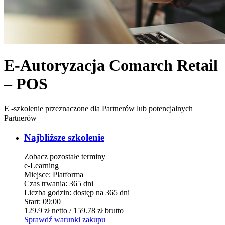
E-Autoryzacja Comarch Retail
– POS
E -szkolenie przeznaczone dla Partnerów lub potencjalnych
Partnerów
Najbliższe szkolenie
Zobacz pozostałe terminy
e-Learning
Miejsce:
Platforma
Czas trwania:
365 dni
Liczba godzin:
dostęp na 365 dni
Start:
09:00
129.9 zł
netto
/ 159.78 zł
brutto
Sprawdź warunki zakupu