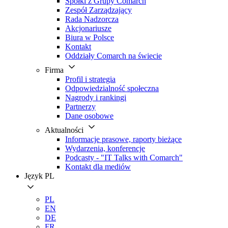
Spółki z Grupy Comarch
Zespół Zarządzający
Rada Nadzorcza
Akcjonariusze
Biura w Polsce
Kontakt
Oddziały Comarch na świecie
Firma
Profil i strategia
Odpowiedzialność społeczna
Nagrody i rankingi
Partnerzy
Dane osobowe
Aktualności
Informacje prasowe, raporty bieżące
Wydarzenia, konferencje
Podcasty - "IT Talks with Comarch"
Kontakt dla mediów
Język
PL
PL
EN
DE
FR