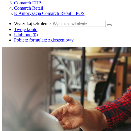
Comarch ERP
Comarch Retail
E-Autoryzacja Comarch Retail – POS
Wyszukaj szkolenie
Twoje konto
Ulubione
(0)
Pobierz formularz zgłoszeniowy