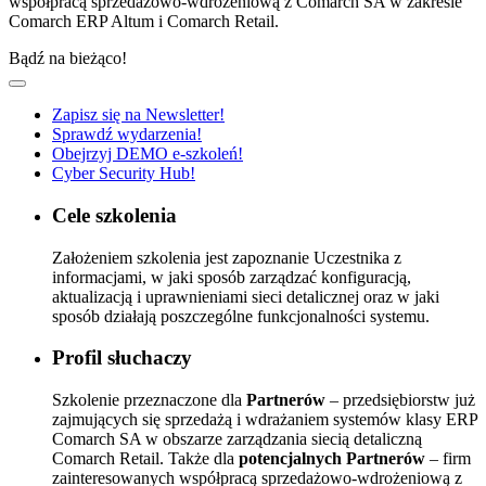
współpracą sprzedażowo-wdrożeniową z Comarch SA w zakresie
Comarch ERP Altum i Comarch Retail.
Bądź na bieżąco!
Zapisz się na Newsletter!
Sprawdź wydarzenia!
Obejrzyj DEMO e-szkoleń!
Cyber Security Hub!
Cele szkolenia
Założeniem szkolenia jest zapoznanie Uczestnika z
informacjami, w jaki sposób zarządzać konfiguracją,
aktualizacją i uprawnieniami sieci detalicznej oraz w jaki
sposób działają poszczególne funkcjonalności systemu.
Profil słuchaczy
Szkolenie przeznaczone dla
Partnerów
– przedsiębiorstw już
zajmujących się sprzedażą i wdrażaniem systemów klasy ERP
Comarch SA w obszarze zarządzania siecią detaliczną
Comarch Retail. Także dla
potencjalnych Partnerów
– firm
zainteresowanych współpracą sprzedażowo-wdrożeniową z