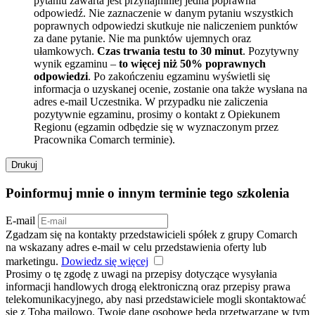
pytaniu zawarta jest przynajmniej jedna poprawna
odpowiedź. Nie zaznaczenie w danym pytaniu wszystkich
poprawnych odpowiedzi skutkuje nie naliczeniem punktów
za dane pytanie. Nie ma punktów ujemnych oraz
ułamkowych.
Czas trwania testu to 30 minut
. Pozytywny
wynik egzaminu –
to więcej niż 50% poprawnych
odpowiedzi
. Po zakończeniu egzaminu wyświetli się
informacja o uzyskanej ocenie, zostanie ona także wysłana na
adres e-mail Uczestnika. W przypadku nie zaliczenia
pozytywnie egzaminu, prosimy o kontakt z Opiekunem
Regionu (egzamin odbędzie się w wyznaczonym przez
Pracownika Comarch terminie).
Drukuj
Poinformuj mnie o innym terminie tego szkolenia
E-mail
Zgadzam się na kontakty przedstawicieli spółek z grupy Comarch
na wskazany adres e-mail w celu przedstawienia oferty lub
marketingu.
Dowiedz się więcej
Prosimy o tę zgodę z uwagi na przepisy dotyczące wysyłania
informacji handlowych drogą elektroniczną oraz przepisy prawa
telekomunikacyjnego, aby nasi przedstawiciele mogli skontaktować
się z Tobą mailowo. Twoje dane osobowe będą przetwarzane w tym