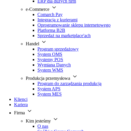
ERP dla dużych firm
e-Commerce
Comarch Pay
Integracja z kurierami
Oprogramowanie sklepu internetowego
Platforma B2B
Sprzedaż na marketplace'ach
Handel
Program sprzedażowy
System OMS
Systemy POS
Wymiana Danych
System WMS
Produkcja przemysłowa
Program do zarządzania produkcją
System APS
System MES
Klienci
Kariera
Firma
Kim jesteśmy
O nas