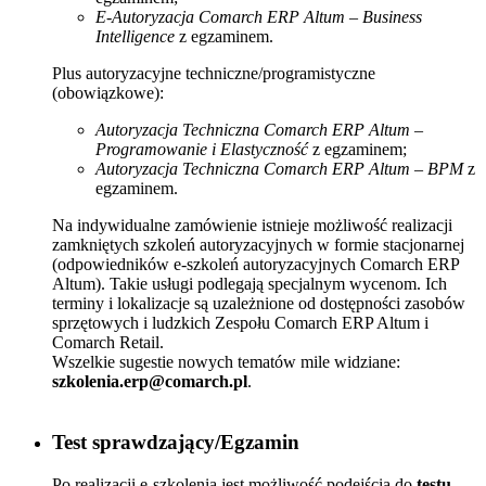
E-Autoryzacja Comarch ERP Altum – Business
Intelligence
z egzaminem.
Plus autoryzacyjne techniczne/programistyczne
(obowiązkowe):
Autoryzacja Techniczna Comarch ERP Altum –
Programowanie i Elastyczność
z egzaminem;
Autoryzacja Techniczna Comarch ERP Altum – BPM
z
egzaminem.
Na indywidualne zamówienie istnieje możliwość realizacji
zamkniętych szkoleń autoryzacyjnych w formie stacjonarnej
(odpowiedników e-szkoleń autoryzacyjnych Comarch ERP
Altum). Takie usługi podlegają specjalnym wycenom. Ich
terminy i lokalizacje są uzależnione od dostępności zasobów
sprzętowych i ludzkich Zespołu Comarch ERP Altum i
Comarch Retail.
Wszelkie sugestie nowych tematów mile widziane:
szkolenia.erp@comarch.pl
.
Test sprawdzający/Egzamin
Po realizacji e-szkolenia jest możliwość podejścia do
testu