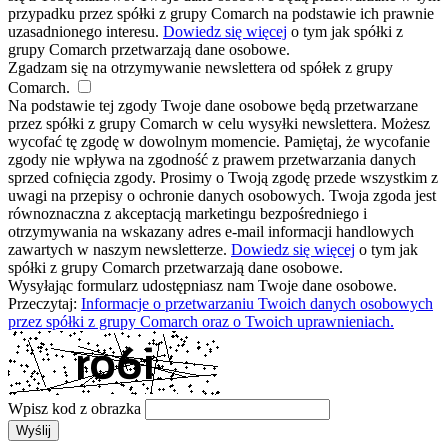
przypadku przez spółki z grupy Comarch na podstawie ich prawnie
uzasadnionego interesu.
Dowiedz się więcej
o tym jak spółki z
grupy Comarch przetwarzają dane osobowe.
Zgadzam się na otrzymywanie newslettera od spółek z grupy
Comarch.
Na podstawie tej zgody Twoje dane osobowe będą przetwarzane
przez spółki z grupy Comarch w celu wysyłki newslettera. Możesz
wycofać tę zgodę w dowolnym momencie. Pamiętaj, że wycofanie
zgody nie wpływa na zgodność z prawem przetwarzania danych
sprzed cofnięcia zgody. Prosimy o Twoją zgodę przede wszystkim z
uwagi na przepisy o ochronie danych osobowych. Twoja zgoda jest
równoznaczna z akceptacją marketingu bezpośredniego i
otrzymywania na wskazany adres e-mail informacji handlowych
zawartych w naszym newsletterze.
Dowiedz się więcej
o tym jak
spółki z grupy Comarch przetwarzają dane osobowe.
Wysyłając formularz udostępniasz nam Twoje dane osobowe.
Przeczytaj:
Informacje o przetwarzaniu Twoich danych osobowych
przez spółki z grupy Comarch oraz o Twoich uprawnieniach.
Wpisz kod z obrazka
Wyślij