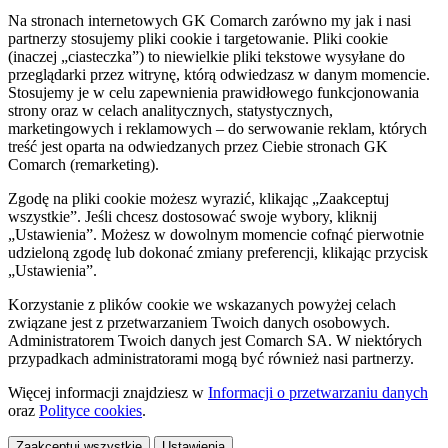
Na stronach internetowych GK Comarch zarówno my jak i nasi
partnerzy stosujemy pliki cookie i targetowanie. Pliki cookie
(inaczej „ciasteczka”) to niewielkie pliki tekstowe wysyłane do
przeglądarki przez witrynę, którą odwiedzasz w danym momencie.
Stosujemy je w celu zapewnienia prawidłowego funkcjonowania
strony oraz w celach analitycznych, statystycznych,
marketingowych i reklamowych – do serwowanie reklam, których
treść jest oparta na odwiedzanych przez Ciebie stronach GK
Comarch (remarketing).
Zgodę na pliki cookie możesz wyrazić, klikając „Zaakceptuj
wszystkie”. Jeśli chcesz dostosować swoje wybory, kliknij
„Ustawienia”. Możesz w dowolnym momencie cofnąć pierwotnie
udzieloną zgodę lub dokonać zmiany preferencji, klikając przycisk
„Ustawienia”.
Korzystanie z plików cookie we wskazanych powyżej celach
związane jest z przetwarzaniem Twoich danych osobowych.
Administratorem Twoich danych jest Comarch SA. W niektórych
przypadkach administratorami mogą być również nasi partnerzy.
Więcej informacji znajdziesz w
Informacji o przetwarzaniu danych
oraz
Polityce cookies
.
Zaakceptuj wszystkie
Ustawienia