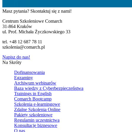
Masz pytania? Skontaktuj się z nami!
Centrum Szkoleniowe Comarch
31-864 Kraków
ul. Prof. Michała Życzkowskiego 33
tel. +48 12 687 78 11
szkolenia@comarch.pl
Napisz do nas!
Na Skróty
Dofinansowania
Egzaminy
Archiwum webinarów
Baza wiedzy z Cyberbezpieczeństwa
Trainings in English
Comarch Bootcamp
Szkolenia e-learningowe
Zdalne Szkolenia Online
Pakiety szkoleniowe
Regulamin uczestnictwa
Konsultacje biznesowe
O nas