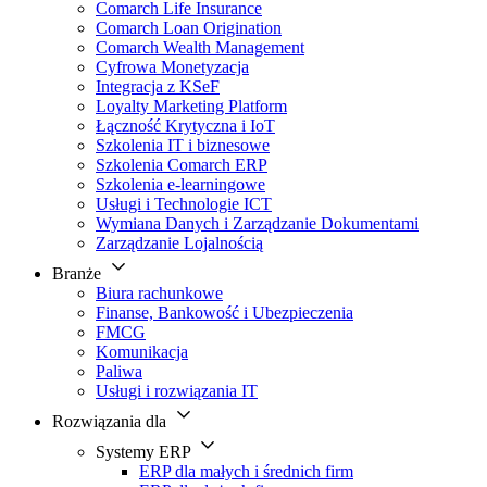
Comarch Life Insurance
Comarch Loan Origination
Comarch Wealth Management
Cyfrowa Monetyzacja
Integracja z KSeF
Loyalty Marketing Platform
Łączność Krytyczna i IoT
Szkolenia IT i biznesowe
Szkolenia Comarch ERP
Szkolenia e-learningowe
Usługi i Technologie ICT
Wymiana Danych i Zarządzanie Dokumentami
Zarządzanie Lojalnością
Branże
Biura rachunkowe
Finanse, Bankowość i Ubezpieczenia
FMCG
Komunikacja
Paliwa
Usługi i rozwiązania IT
Rozwiązania dla
Systemy ERP
ERP dla małych i średnich firm