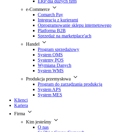
ERP dla dużych firm
e-Commerce
Comarch Pay
Integracja z kurierami
Oprogramowanie sklepu internetowego
Platforma B2B
Sprzedaż na marketplace'ach
Handel
Program sprzedażowy
System OMS
Systemy POS
Wymiana Danych
System WMS
Produkcja przemysłowa
Program do zarządzania produkcją
System APS
System MES
Klienci
Kariera
Firma
Kim jesteśmy
O nas