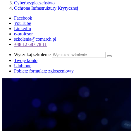
Cyberbezpieczeństwo
Ochrona Infrastruktury Krytycznej
Facebook
YouTube
LinkedIn
e-profesor
szkolenia@comarch.pl
+48 12 687 78 11
Wyszukaj szkolenie
Twoje konto
Ulubione
Pobierz formularz zgłoszeniowy