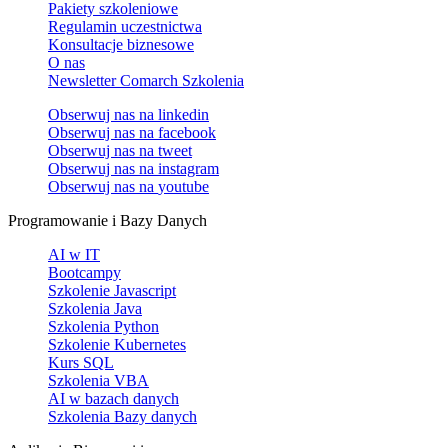
Pakiety szkoleniowe
Regulamin uczestnictwa
Konsultacje biznesowe
O nas
Newsletter Comarch Szkolenia
Obserwuj nas na
linkedin
Obserwuj nas na
facebook
Obserwuj nas na
tweet
Obserwuj nas na
instagram
Obserwuj nas na
youtube
Programowanie i Bazy Danych
AI w IT
Bootcampy
Szkolenie Javascript
Szkolenia Java
Szkolenia Python
Szkolenie Kubernetes
Kurs SQL
Szkolenia VBA
AI w bazach danych
Szkolenia Bazy danych