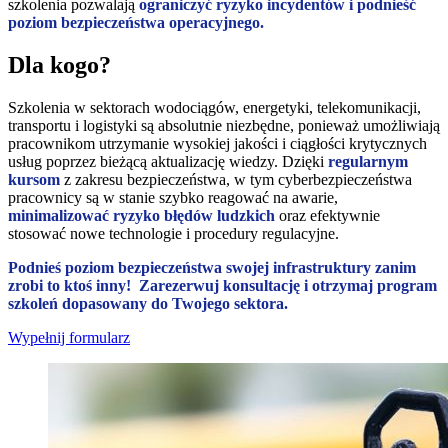
szkolenia pozwalają
ograniczyć ryzyko incydentów i podnieść
poziom bezpieczeństwa operacyjnego.
Dla kogo?
Szkolenia w sektorach wodociągów, energetyki, telekomunikacji,
transportu i logistyki są absolutnie niezbędne, ponieważ umożliwiają
pracownikom utrzymanie wysokiej jakości i ciągłości krytycznych
usług poprzez bieżącą aktualizację wiedzy. Dzięki
regularnym
kursom
z zakresu bezpieczeństwa, w tym cyberbezpieczeństwa
pracownicy są w stanie szybko reagować na awarie,
minimalizować ryzyko błędów ludzkich
oraz efektywnie
stosować nowe technologie i procedury regulacyjne.
Podnieś poziom bezpieczeństwa swojej infrastruktury zanim
zrobi to ktoś inny! Zarezerwuj konsultację i otrzymaj program
szkoleń dopasowany do Twojego sektora.
Wypełnij formularz