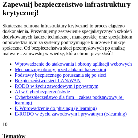
Zapewnij bezpieczeństwo infrastruktury
krytycznej!
Skuteczna ochrona infrastruktury krytycznej to proces ciągłego
doskonalenia. Prezentujemy zestawienie specjalistycznych szkoleń
dedykowanych kadrze technicznej, managerskiej oraz specjalistom
odpowiedzialnym za systemy podtrzymujące kluczowe funkcje
społeczne. Od bezpieczeństwa sieci przemysłowych po analizę
malware - zainwestuj w wiedzę, która chroni przyszłość!
Wprowadzenie do atakowania i obrony aplikacji webowych
Mechanizmy obrony przed atakami hakerskimi
Podstawy bezpiecznego poruszania się po sieci
Bezpieczeństwo sieci LAN/WAN
RODO w życiu zawodowym i prywatnym
AI w Cyberbezpieczeństwie
Cyberbezpieczeństwo dla firm – zakres podstawowy (e-
learning)
E-Wprowadzenie do phisingu (e-learning)
E-RODO w życiu zawodowym i prywatnym (e-learning)
10
Tematów