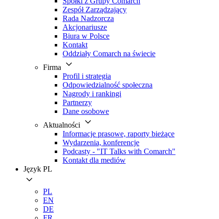
Spółki z Grupy Comarch
Zespół Zarządzający
Rada Nadzorcza
Akcjonariusze
Biura w Polsce
Kontakt
Oddziały Comarch na świecie
Firma
Profil i strategia
Odpowiedzialność społeczna
Nagrody i rankingi
Partnerzy
Dane osobowe
Aktualności
Informacje prasowe, raporty bieżące
Wydarzenia, konferencje
Podcasty - "IT Talks with Comarch"
Kontakt dla mediów
Język
PL
PL
EN
DE
FR