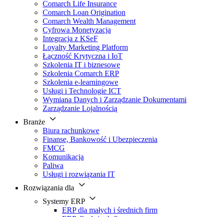
Comarch Life Insurance
Comarch Loan Origination
Comarch Wealth Management
Cyfrowa Monetyzacja
Integracja z KSeF
Loyalty Marketing Platform
Łączność Krytyczna i IoT
Szkolenia IT i biznesowe
Szkolenia Comarch ERP
Szkolenia e-learningowe
Usługi i Technologie ICT
Wymiana Danych i Zarządzanie Dokumentami
Zarządzanie Lojalnością
Branże
Biura rachunkowe
Finanse, Bankowość i Ubezpieczenia
FMCG
Komunikacja
Paliwa
Usługi i rozwiązania IT
Rozwiązania dla
Systemy ERP
ERP dla małych i średnich firm