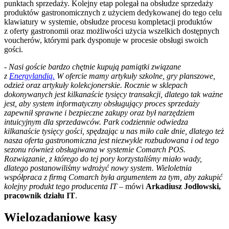
punktach sprzedaży. Kolejny etap polegał na obsłudze sprzedaży
produktów gastronomicznych z użyciem dedykowanej do tego celu
klawiatury w systemie, obsłudze procesu kompletacji produktów
z oferty gastronomii oraz możliwości użycia wszelkich dostępnych
voucherów, którymi park dysponuje w procesie obsługi swoich
gości.
-
Nasi goście bardzo chętnie kupują pamiątki związane
z
Energylandią.
W ofercie mamy artykuły szkolne, gry planszowe,
odzież oraz artykuły kolekcjonerskie. Rocznie w sklepach
dokonywanych jest kilkanaście tysięcy transakcji, dlatego tak ważne
jest, aby system informatyczny obsługujący proces sprzedaży
zapewnił sprawne i bezpieczne zakupy oraz był narzędziem
intuicyjnym dla sprzedawców. Park codziennie odwiedza
kilkanaście tysięcy gości, spędzając u nas miło całe dnie, dlatego też
nasza oferta gastronomiczna jest niezwykle rozbudowana i od tego
sezonu również obsługiwana w systemie Comarch POS.
Rozwiązanie, z którego do tej pory korzystaliśmy miało wady,
dlatego postanowiliśmy wdrożyć nowy system. Wieloletnia
współpraca z firmą Comarch była argumentem za tym, aby zakupić
kolejny produkt tego producenta IT
– mówi
Arkadiusz Jodłowski,
pracownik działu IT
.
Wielozadaniowe kasy