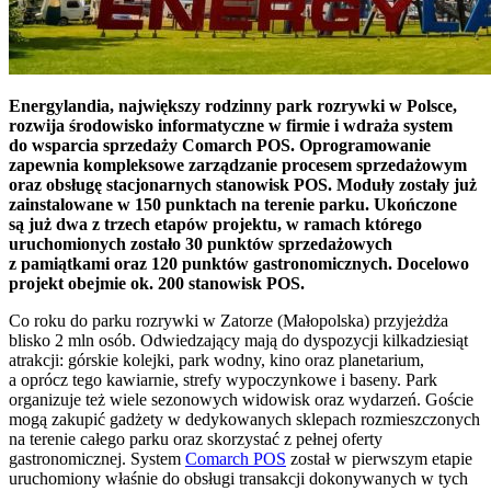
Energylandia, największy rodzinny park rozrywki w Polsce,
rozwija środowisko informatyczne w firmie i wdraża system
do wsparcia sprzedaży Comarch POS. Oprogramowanie
zapewnia kompleksowe zarządzanie procesem sprzedażowym
oraz obsługę stacjonarnych stanowisk POS. Moduły zostały już
zainstalowane w 150 punktach na terenie parku. Ukończone
są już dwa z trzech etapów projektu, w ramach którego
uruchomionych zostało 30 punktów sprzedażowych
z pamiątkami oraz 120 punktów gastronomicznych. Docelowo
projekt obejmie ok. 200 stanowisk POS.
Co roku do parku rozrywki w Zatorze (Małopolska) przyjeżdża
blisko 2 mln osób. Odwiedzający mają do dyspozycji kilkadziesiąt
atrakcji: górskie kolejki, park wodny, kino oraz planetarium,
a oprócz tego kawiarnie, strefy wypoczynkowe i baseny. Park
organizuje też wiele sezonowych widowisk oraz wydarzeń. Goście
mogą zakupić gadżety w dedykowanych sklepach rozmieszczonych
na terenie całego parku oraz skorzystać z pełnej oferty
gastronomicznej. System
Comarch POS
został w pierwszym etapie
uruchomiony właśnie do obsługi transakcji dokonywanych w tych