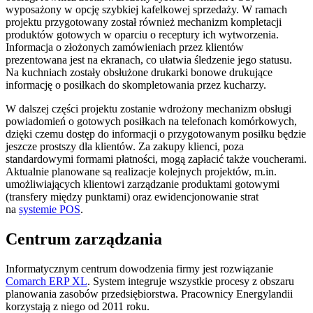
wyposażony w opcję szybkiej kafelkowej sprzedaży. W ramach
projektu przygotowany został również mechanizm kompletacji
produktów gotowych w oparciu o receptury ich wytworzenia.
Informacja o złożonych zamówieniach przez klientów
prezentowana jest na ekranach, co ułatwia śledzenie jego statusu.
Na kuchniach zostały obsłużone drukarki bonowe drukujące
informację o posiłkach do skompletowania przez kucharzy.
W dalszej części projektu zostanie wdrożony mechanizm obsługi
powiadomień o gotowych posiłkach na telefonach komórkowych,
dzięki czemu dostęp do informacji o przygotowanym posiłku będzie
jeszcze prostszy dla klientów. Za zakupy klienci, poza
standardowymi formami płatności, mogą zapłacić także voucherami.
Aktualnie planowane są realizacje kolejnych projektów, m.in.
umożliwiających klientowi zarządzanie produktami gotowymi
(transfery między punktami) oraz ewidencjonowanie strat
na
systemie POS
.
Centrum zarządzania
Informatycznym centrum dowodzenia firmy jest rozwiązanie
Comarch ERP XL
. System integruje wszystkie procesy z obszaru
planowania zasobów przedsiębiorstwa. Pracownicy Energylandii
korzystają z niego od 2011 roku.