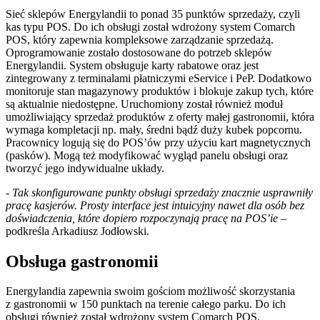
Sieć sklepów Energylandii to ponad 35 punktów sprzedaży, czyli
kas typu POS. Do ich obsługi został wdrożony system Comarch
POS, który zapewnia kompleksowe zarządzanie sprzedażą.
Oprogramowanie zostało dostosowane do potrzeb sklepów
Energylandii. System obsługuje karty rabatowe oraz jest
zintegrowany z terminalami płatniczymi eService i PeP. Dodatkowo
monitoruje stan magazynowy produktów i blokuje zakup tych, które
są aktualnie niedostępne. Uruchomiony został również moduł
umożliwiający sprzedaż produktów z oferty małej gastronomii, która
wymaga kompletacji np. mały, średni bądź duży kubek popcornu.
Pracownicy logują się do POS’ów przy użyciu kart magnetycznych
(pasków). Mogą też modyfikować wygląd panelu obsługi oraz
tworzyć jego indywidualne układy.
-
Tak skonfigurowane punkty obsługi sprzedaży znacznie usprawniły
pracę kasjerów. Prosty interface jest intuicyjny nawet dla osób bez
doświadczenia, które dopiero rozpoczynają pracę na POS’ie
–
podkreśla Arkadiusz Jodłowski.
Obsługa gastronomii
Energylandia zapewnia swoim gościom możliwość skorzystania
z gastronomii w 150 punktach na terenie całego parku. Do ich
obsługi również został wdrożony system Comarch POS,