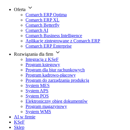
Oferta
Comarch ERP Optima
Comarch ERP XL
Comarch Betterfly
Comarch AI
Comarch Business Intelligence
Aplikacje zintegrowane z Comarch ERP
Comarch ERP Enterprise
Rozwiązania dla firm
Integracja z KSeF
Program księgowy
Program dla biur rachunkowych
Program kadrowo-płacowy
Program do zarządzania produkcją
System MES
System APS
System POS
Elektroniczny obieg dokumentów
Program magazynowy
System WMS
AI w firmie
KSeF
Sklep