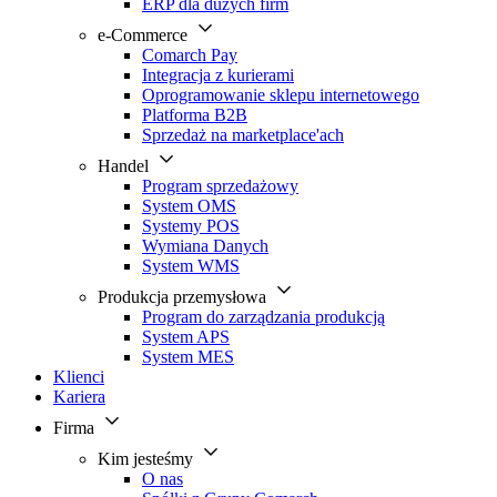
ERP dla dużych firm
e-Commerce
Comarch Pay
Integracja z kurierami
Oprogramowanie sklepu internetowego
Platforma B2B
Sprzedaż na marketplace'ach
Handel
Program sprzedażowy
System OMS
Systemy POS
Wymiana Danych
System WMS
Produkcja przemysłowa
Program do zarządzania produkcją
System APS
System MES
Klienci
Kariera
Firma
Kim jesteśmy
O nas