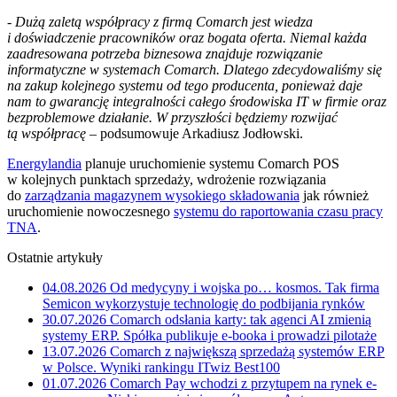
-
Dużą zaletą współpracy z firmą Comarch jest wiedza
i doświadczenie pracowników oraz bogata oferta. Niemal każda
zaadresowana potrzeba biznesowa znajduje rozwiązanie
informatyczne w systemach Comarch. Dlatego zdecydowaliśmy się
na zakup kolejnego systemu od tego producenta, ponieważ daje
nam to gwarancję integralności całego środowiska IT w firmie oraz
bezproblemowe działanie. W przyszłości będziemy rozwijać
tą współpracę
– podsumowuje Arkadiusz Jodłowski.
Energylandia
planuje uruchomienie systemu Comarch POS
w kolejnych punktach sprzedaży, wdrożenie rozwiązania
do
zarządzania magazynem wysokiego składowania
jak również
uruchomienie nowoczesnego
systemu do raportowania czasu pracy
TNA
.
Ostatnie artykuły
04.08.2026
Od medycyny i wojska po… kosmos. Tak firma
Semicon wykorzystuje technologię do podbijania rynków
30.07.2026
Comarch odsłania karty: tak agenci AI zmienią
systemy ERP. Spółka publikuje e-booka i prowadzi pilotaże
13.07.2026
Comarch z największą sprzedażą systemów ERP
w Polsce. Wyniki rankingu ITwiz Best100
01.07.2026
Comarch Pay wchodzi z przytupem na rynek e-