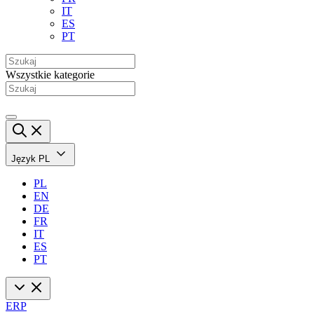
IT
ES
PT
Wszystkie kategorie
Język
PL
PL
EN
DE
FR
IT
ES
PT
ERP