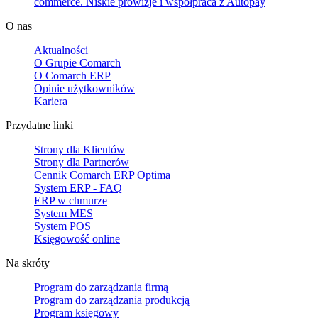
commerce. Niskie prowizje i współpraca z Autopay
O nas
Aktualności
O Grupie Comarch
O Comarch ERP
Opinie użytkowników
Kariera
Przydatne linki
Strony dla Klientów
Strony dla Partnerów
Cennik Comarch ERP Optima
System ERP - FAQ
ERP w chmurze
System MES
System POS
Księgowość online
Na skróty
Program do zarządzania firmą
Program do zarządzania produkcją
Program księgowy