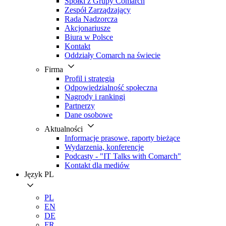
Spółki z Grupy Comarch
Zespół Zarządzający
Rada Nadzorcza
Akcjonariusze
Biura w Polsce
Kontakt
Oddziały Comarch na świecie
Firma
Profil i strategia
Odpowiedzialność społeczna
Nagrody i rankingi
Partnerzy
Dane osobowe
Aktualności
Informacje prasowe, raporty bieżące
Wydarzenia, konferencje
Podcasty - "IT Talks with Comarch"
Kontakt dla mediów
Język
PL
PL
EN
DE
FR