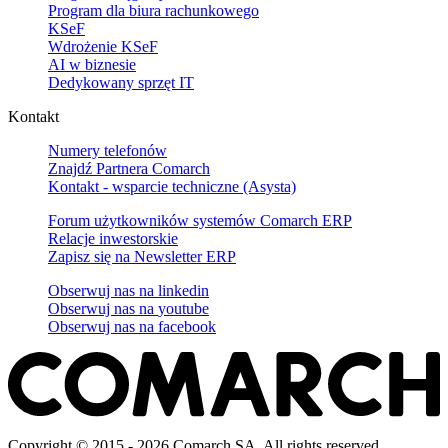
Program dla biura rachunkowego
KSeF
Wdrożenie KSeF
AI w biznesie
Dedykowany sprzęt IT
Kontakt
Numery telefonów
Znajdź Partnera Comarch
Kontakt - wsparcie techniczne (Asysta)
Forum użytkowników systemów Comarch ERP
Relacje inwestorskie
Zapisz się na Newsletter ERP
Obserwuj nas na
linkedin
Obserwuj nas na
youtube
Obserwuj nas na
facebook
Copyright © 2015 - 2026 Comarch SA. All rights reserved.