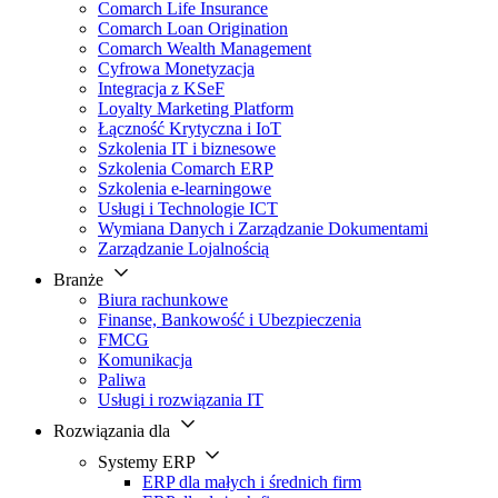
Comarch Life Insurance
Comarch Loan Origination
Comarch Wealth Management
Cyfrowa Monetyzacja
Integracja z KSeF
Loyalty Marketing Platform
Łączność Krytyczna i IoT
Szkolenia IT i biznesowe
Szkolenia Comarch ERP
Szkolenia e-learningowe
Usługi i Technologie ICT
Wymiana Danych i Zarządzanie Dokumentami
Zarządzanie Lojalnością
Branże
Biura rachunkowe
Finanse, Bankowość i Ubezpieczenia
FMCG
Komunikacja
Paliwa
Usługi i rozwiązania IT
Rozwiązania dla
Systemy ERP
ERP dla małych i średnich firm