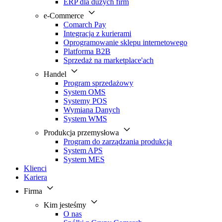
ERP dla dużych firm
e-Commerce
Comarch Pay
Integracja z kurierami
Oprogramowanie sklepu internetowego
Platforma B2B
Sprzedaż na marketplace'ach
Handel
Program sprzedażowy
System OMS
Systemy POS
Wymiana Danych
System WMS
Produkcja przemysłowa
Program do zarządzania produkcją
System APS
System MES
Klienci
Kariera
Firma
Kim jesteśmy
O nas