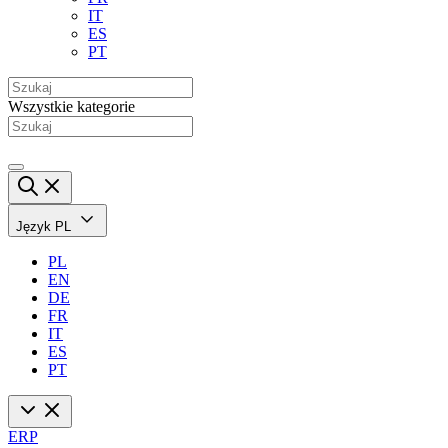
IT
ES
PT
Wszystkie kategorie
Język
PL
PL
EN
DE
FR
IT
ES
PT
ERP