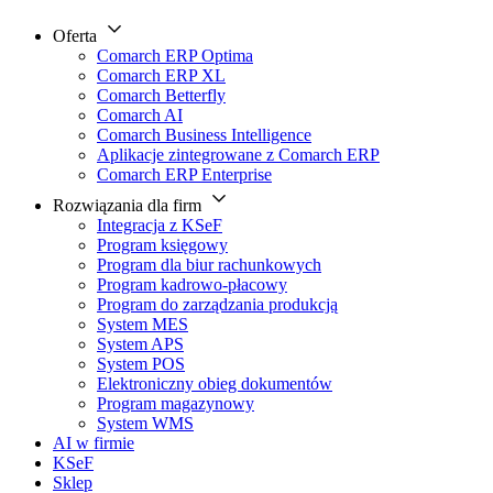
Oferta
Comarch ERP Optima
Comarch ERP XL
Comarch Betterfly
Comarch AI
Comarch Business Intelligence
Aplikacje zintegrowane z Comarch ERP
Comarch ERP Enterprise
Rozwiązania dla firm
Integracja z KSeF
Program księgowy
Program dla biur rachunkowych
Program kadrowo-płacowy
Program do zarządzania produkcją
System MES
System APS
System POS
Elektroniczny obieg dokumentów
Program magazynowy
System WMS
AI w firmie
KSeF
Sklep