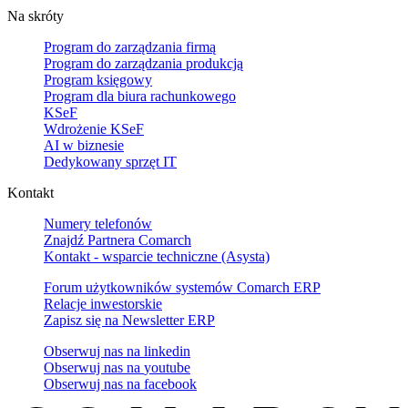
Na skróty
Program do zarządzania firmą
Program do zarządzania produkcją
Program księgowy
Program dla biura rachunkowego
KSeF
Wdrożenie KSeF
AI w biznesie
Dedykowany sprzęt IT
Kontakt
Numery telefonów
Znajdź Partnera Comarch
Kontakt - wsparcie techniczne (Asysta)
Forum użytkowników systemów Comarch ERP
Relacje inwestorskie
Zapisz się na Newsletter ERP
Obserwuj nas na
linkedin
Obserwuj nas na
youtube
Obserwuj nas na
facebook