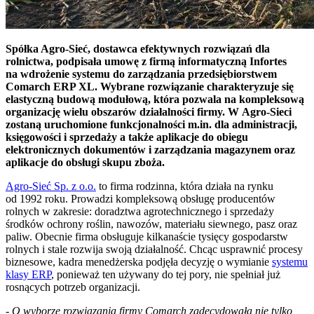
Spółka Agro-Sieć, dostawca efektywnych rozwiązań dla
rolnictwa, podpisała umowę z firmą informatyczną Infortes
na wdrożenie systemu do zarządzania przedsiębiorstwem
Comarch ERP XL. Wybrane rozwiązanie charakteryzuje się
elastyczną budową modułową, która pozwala na kompleksową
organizację wielu obszarów działalności firmy. W Agro-Sieci
zostaną uruchomione funkcjonalności m.in. dla administracji,
księgowości i sprzedaży a także aplikacje do obiegu
elektronicznych dokumentów i zarządzania magazynem oraz
aplikacje do obsługi skupu zboża.
Agro-Sieć Sp. z o.o.
to firma rodzinna, która działa na rynku
od 1992 roku. Prowadzi kompleksową obsługę producentów
rolnych w zakresie: doradztwa agrotechnicznego i sprzedaży
środków ochrony roślin, nawozów, materiału siewnego, pasz oraz
paliw. Obecnie firma obsługuje kilkanaście tysięcy gospodarstw
rolnych i stale rozwija swoją działalność. Chcąc usprawnić procesy
biznesowe, kadra menedżerska podjęła decyzję o wymianie
systemu
klasy ERP
, ponieważ ten używany do tej pory, nie spełniał już
rosnących potrzeb organizacji.
-
O wyborze rozwiązania firmy Comarch zadecydowała nie tylko