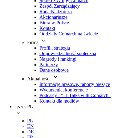
Spółki z Grupy Comarch
Zespół Zarządzający
Rada Nadzorcza
Akcjonariusze
Biura w Polsce
Kontakt
Oddziały Comarch na świecie
Firma
Profil i strategia
Odpowiedzialność społeczna
Nagrody i rankingi
Partnerzy
Dane osobowe
Aktualności
Informacje prasowe, raporty bieżące
Wydarzenia, konferencje
Podcasty - "IT Talks with Comarch"
Kontakt dla mediów
Język
PL
PL
EN
DE
FR