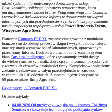
jakość systemu informatycznego i dostarczanych usług.
Poszukiwaliśmy solidnego i pewnego partnera; firmy, która
ma dużą znajomość naszej branży. Połączenie programu Comarch
i wartościowe doświadczenie Infortes w dostarczaniu rozwiązań
informatycznych dla przedsiębiorstw z rynku rolniczego przekonało
nas do rozpoczęcia współpracy
– mówi
Paweł Bruderek-Żyżun,
Wiceprezes Agro-Sieci
.
Platforma
Comarch ERP XL
zostanie zintegrowana z modułami
branżowymi do obsługi procesów skupu i wysyłki płodów rolnych
oraz rejestracji wyników badań laboratoryjnych, opracowanymi
przez firmę Infortes. Dodatkowo uruchomiony zostanie system
klasy
Business Intelligence
, który zagwarantuje szybki dostęp
do wielowymiarowych analiz dotyczących informacji pozyskanych
z wszystkich obszarów działalności firmy. Kompleksowe wdrożenie
zostanie zrealizowane w całym przedsiębiorstwie, zarówno
w centrali jak i 10 oddziałach. Z systemu będzie korzystać ok.
60 pracowników firmy Agro-Sieć.
Czytaj więcej o Comarch ERP XL
Ostatnie artykuły
04.08.2026
Od medycyny i wojska po… kosmos. Tak firma
Semicon wykorzystuje technologię do podbijania rynków