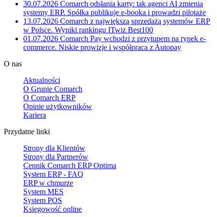
30.07.2026
Comarch odsłania karty: tak agenci AI zmienią
systemy ERP. Spółka publikuje e-booka i prowadzi pilotaże
13.07.2026
Comarch z największą sprzedażą systemów ERP
w Polsce. Wyniki rankingu ITwiz Best100
01.07.2026
Comarch Pay wchodzi z przytupem na rynek e-
commerce. Niskie prowizje i współpraca z Autopay
O nas
Aktualności
O Grupie Comarch
O Comarch ERP
Opinie użytkowników
Kariera
Przydatne linki
Strony dla Klientów
Strony dla Partnerów
Cennik Comarch ERP Optima
System ERP - FAQ
ERP w chmurze
System MES
System POS
Księgowość online