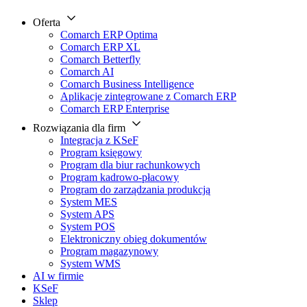
Oferta
Comarch ERP Optima
Comarch ERP XL
Comarch Betterfly
Comarch AI
Comarch Business Intelligence
Aplikacje zintegrowane z Comarch ERP
Comarch ERP Enterprise
Rozwiązania dla firm
Integracja z KSeF
Program księgowy
Program dla biur rachunkowych
Program kadrowo-płacowy
Program do zarządzania produkcją
System MES
System APS
System POS
Elektroniczny obieg dokumentów
Program magazynowy
System WMS
AI w firmie
KSeF
Sklep