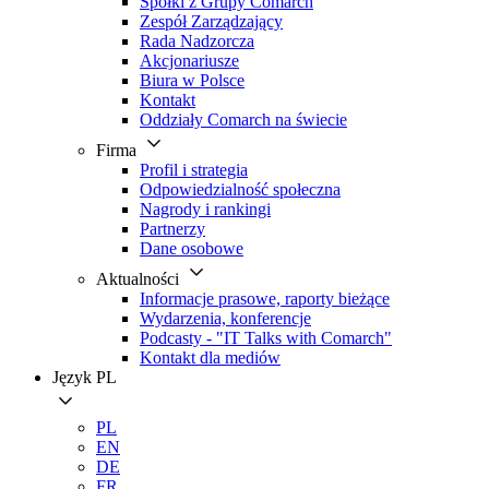
Spółki z Grupy Comarch
Zespół Zarządzający
Rada Nadzorcza
Akcjonariusze
Biura w Polsce
Kontakt
Oddziały Comarch na świecie
Firma
Profil i strategia
Odpowiedzialność społeczna
Nagrody i rankingi
Partnerzy
Dane osobowe
Aktualności
Informacje prasowe, raporty bieżące
Wydarzenia, konferencje
Podcasty - "IT Talks with Comarch"
Kontakt dla mediów
Język
PL
PL
EN
DE
FR