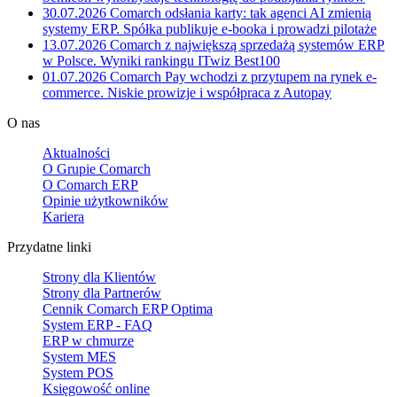
30.07.2026
Comarch odsłania karty: tak agenci AI zmienią
systemy ERP. Spółka publikuje e-booka i prowadzi pilotaże
13.07.2026
Comarch z największą sprzedażą systemów ERP
w Polsce. Wyniki rankingu ITwiz Best100
01.07.2026
Comarch Pay wchodzi z przytupem na rynek e-
commerce. Niskie prowizje i współpraca z Autopay
O nas
Aktualności
O Grupie Comarch
O Comarch ERP
Opinie użytkowników
Kariera
Przydatne linki
Strony dla Klientów
Strony dla Partnerów
Cennik Comarch ERP Optima
System ERP - FAQ
ERP w chmurze
System MES
System POS
Księgowość online