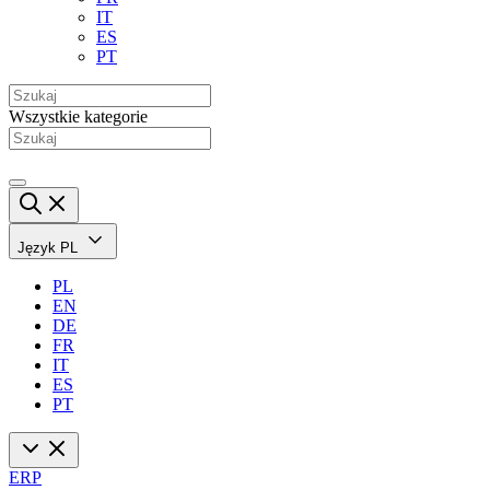
IT
ES
PT
Wszystkie kategorie
Język
PL
PL
EN
DE
FR
IT
ES
PT
ERP