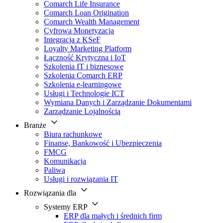
Comarch Life Insurance
Comarch Loan Origination
Comarch Wealth Management
Cyfrowa Monetyzacja
Integracja z KSeF
Loyalty Marketing Platform
Łączność Krytyczna i IoT
Szkolenia IT i biznesowe
Szkolenia Comarch ERP
Szkolenia e-learningowe
Usługi i Technologie ICT
Wymiana Danych i Zarządzanie Dokumentami
Zarządzanie Lojalnością
Branże
Biura rachunkowe
Finanse, Bankowość i Ubezpieczenia
FMCG
Komunikacja
Paliwa
Usługi i rozwiązania IT
Rozwiązania dla
Systemy ERP
ERP dla małych i średnich firm