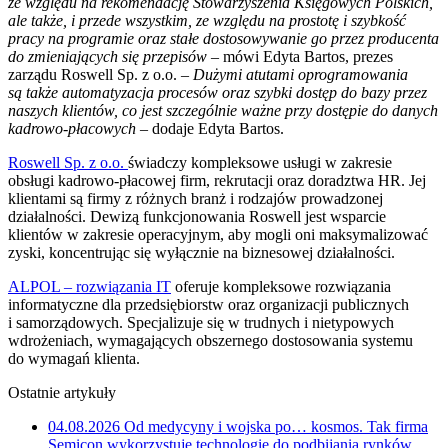
ze względu na rekomendację Stowarzyszenia Księgowych Polskich,
ale także, i przede wszystkim, ze względu na prostotę i szybkość
pracy na programie oraz stałe dostosowywanie go przez producenta
do zmieniających się przepisów
– mówi Edyta Bartos, prezes
zarządu Roswell Sp. z o.o.
– Dużymi atutami oprogramowania
są także automatyzacja procesów oraz szybki dostęp do bazy przez
naszych klientów, co jest szczególnie ważne przy dostępie do danych
kadrowo-płacowych
– dodaje Edyta Bartos.
Roswell Sp. z o.o.
świadczy kompleksowe usługi w zakresie
obsługi kadrowo-płacowej firm, rekrutacji oraz doradztwa HR. Jej
klientami są firmy z różnych branż i rodzajów prowadzonej
działalności. Dewizą funkcjonowania Roswell jest wsparcie
klientów w zakresie operacyjnym, aby mogli oni maksymalizować
zyski, koncentrując się wyłącznie na biznesowej działalności.
ALPOL – rozwiązania IT
oferuje kompleksowe rozwiązania
informatyczne dla przedsiębiorstw oraz organizacji publicznych
i samorządowych. Specjalizuje się w trudnych i nietypowych
wdrożeniach, wymagających obszernego dostosowania systemu
do wymagań klienta.
Ostatnie artykuły
04.08.2026
Od medycyny i wojska po… kosmos. Tak firma
Semicon wykorzystuje technologię do podbijania rynków