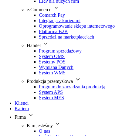
ERP dla dużych firm
e-Commerce
Comarch Pay
Integracja z kurierami
Oprogramowanie sklepu internetowego
Platforma B2B
Sprzedaż na marketplace'ach
Handel
Program sprzedażowy
System OMS
Systemy POS
Wymiana Danych
System WMS
Produkcja przemysłowa
Program do zarządzania produkcją
System APS
System MES
Klienci
Kariera
Firma
Kim jesteśmy
O nas