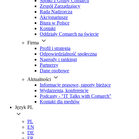
Spółki z Grupy Comarch
Zespół Zarządzający
Rada Nadzorcza
Akcjonariusze
Biura w Polsce
Kontakt
Oddziały Comarch na świecie
Firma
Profil i strategia
Odpowiedzialność społeczna
Nagrody i rankingi
Partnerzy
Dane osobowe
Aktualności
Informacje prasowe, raporty bieżące
Wydarzenia, konferencje
Podcasty - "IT Talks with Comarch"
Kontakt dla mediów
Język
PL
PL
EN
DE
FR