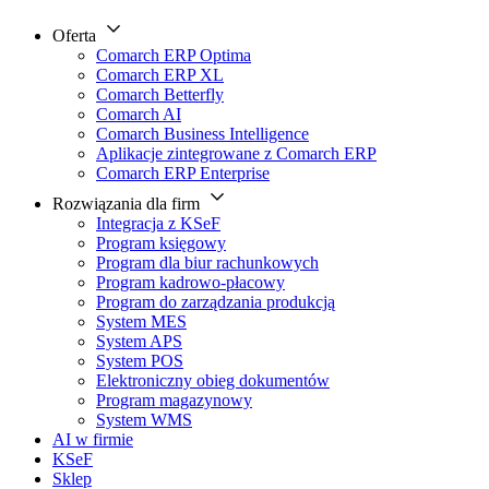
Oferta
Comarch ERP Optima
Comarch ERP XL
Comarch Betterfly
Comarch AI
Comarch Business Intelligence
Aplikacje zintegrowane z Comarch ERP
Comarch ERP Enterprise
Rozwiązania dla firm
Integracja z KSeF
Program księgowy
Program dla biur rachunkowych
Program kadrowo-płacowy
Program do zarządzania produkcją
System MES
System APS
System POS
Elektroniczny obieg dokumentów
Program magazynowy
System WMS
AI w firmie
KSeF
Sklep