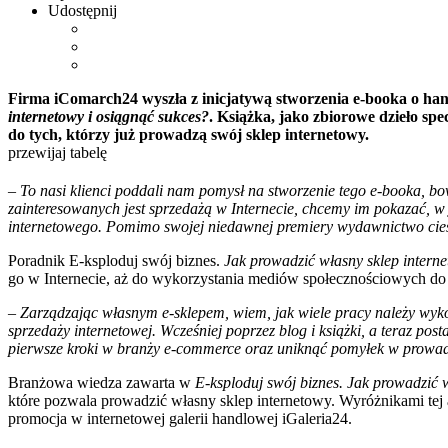
Udostępnij
Firma iComarch24 wyszła z inicjatywą stworzenia e-booka o ha
internetowy i osiągnąć sukces?
. Książka, jako zbiorowe dzieło sp
do tych, którzy już prowadzą swój sklep internetowy.
przewijaj tabelę
– To nasi klienci poddali nam pomysł na stworzenie tego e-booka, bo
zainteresowanych jest sprzedażą w Internecie, chcemy im pokazać, w 
internetowego. Pomimo swojej niedawnej premiery wydawnictwo cie
Poradnik E-ksploduj swój biznes.
Jak prowadzić własny sklep intern
go w Internecie, aż do wykorzystania mediów społecznościowych do
– Zarządzając własnym e-sklepem, wiem, jak wiele pracy należy wykona
sprzedaży internetowej. Wcześniej poprzez blog i książki, a teraz
pierwsze kroki w branży e-commerce oraz uniknąć pomyłek w prowad
Branżowa wiedza zawarta w
E-ksploduj swój biznes. Jak prowadzić 
które pozwala prowadzić własny sklep internetowy. Wyróżnikami tej 
promocja w internetowej galerii handlowej iGaleria24.