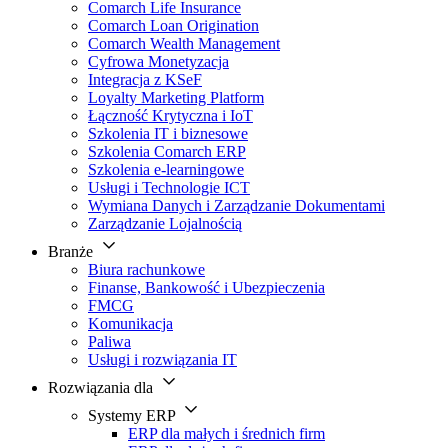
Comarch Life Insurance
Comarch Loan Origination
Comarch Wealth Management
Cyfrowa Monetyzacja
Integracja z KSeF
Loyalty Marketing Platform
Łączność Krytyczna i IoT
Szkolenia IT i biznesowe
Szkolenia Comarch ERP
Szkolenia e-learningowe
Usługi i Technologie ICT
Wymiana Danych i Zarządzanie Dokumentami
Zarządzanie Lojalnością
Branże
Biura rachunkowe
Finanse, Bankowość i Ubezpieczenia
FMCG
Komunikacja
Paliwa
Usługi i rozwiązania IT
Rozwiązania dla
Systemy ERP
ERP dla małych i średnich firm