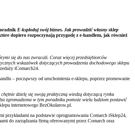
poradnik
E-ksploduj swój biznes. Jak prowadzić własny sklep
 które dopiero rozpoczynają przygodę z e-handlem, jak również
órymi się do nas zwracali. Coraz więcej przedsiębiorców
tycznych wskazówek dotyczących prowadzenia dochodowego sklepu
rzedaży iComarch24.
-handlu – począwszy od uruchomienia e-sklepu, poprzez promowanie
 chętnie dzielę się swoją praktyczną wiedzą dotyczącą rynku
wiedza zgromadzona w tym poradniku pomoże wielu ludziom postawić
klepu internetowego BezOkularow.pl.
ymi przykładami na podstawie oprogramowania Comarch iSklep24,
temami do zarządzania firmą oferowanymi przez Comarch oraz