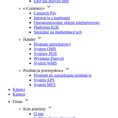
ERP dla dużych firm
e-Commerce
Comarch Pay
Integracja z kurierami
Oprogramowanie sklepu internetowego
Platforma B2B
Sprzedaż na marketplace'ach
Handel
Program sprzedażowy
System OMS
Systemy POS
Wymiana Danych
System WMS
Produkcja przemysłowa
Program do zarządzania produkcją
System APS
System MES
Klienci
Kariera
Firma
Kim jesteśmy
O nas