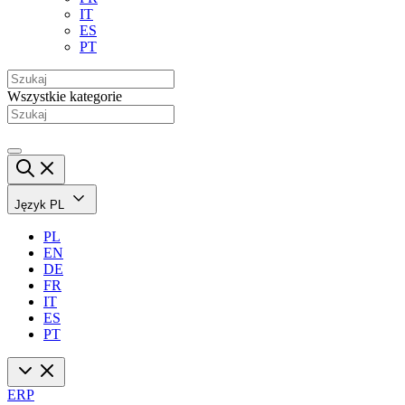
IT
ES
PT
Wszystkie kategorie
Język
PL
PL
EN
DE
FR
IT
ES
PT
ERP