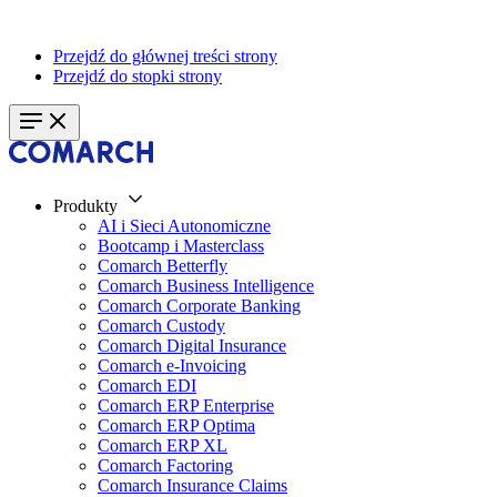
Przejdź do głównej treści strony
Przejdź do stopki strony
Produkty
AI i Sieci Autonomiczne
Bootcamp i Masterclass
Comarch Betterfly
Comarch Business Intelligence
Comarch Corporate Banking
Comarch Custody
Comarch Digital Insurance
Comarch e-Invoicing
Comarch EDI
Comarch ERP Enterprise
Comarch ERP Optima
Comarch ERP XL
Comarch Factoring
Comarch Insurance Claims