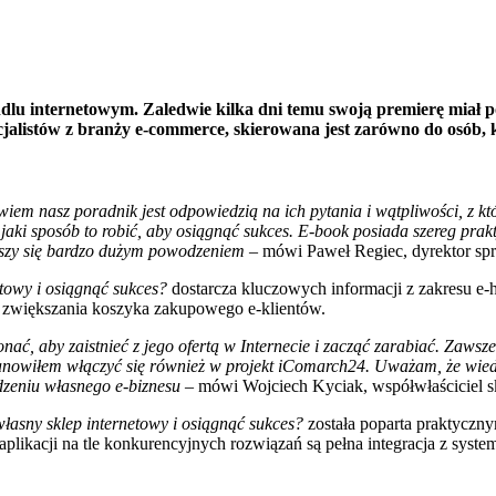
ndlu internetowym. Zaledwie kilka dni temu swoją premierę miał 
ecjalistów z branży e-commerce, skierowana jest zarówno do osób,
wiem nasz poradnik jest odpowiedzią na ich pytania i wątpliwości, z kt
jaki sposób to robić, aby osiągnąć sukces. E-book posiada szereg pr
ak
szy się bardzo dużym powodzeniem
– mówi Paweł Regiec, dyrektor sp
etowy i osiągnąć sukces?
dostarcza kluczowych informacji z zakresu e
 zwiększania koszyka zakupowego e-klientów.
ć, aby zaistnieć z jego ofertą w Internecie i zacząć zarabiać. Zawsze
 postanowiłem włączyć się również w projekt iComarch24. Uważam, że 
zeniu własnego e-biznesu
– mówi Wojciech Kyciak, współwłaściciel s
własny sklep internetowy i osiągnąć sukces?
została poparta praktyczn
aplikacji na tle konkurencyjnych rozwiązań są pełna integracja z sys