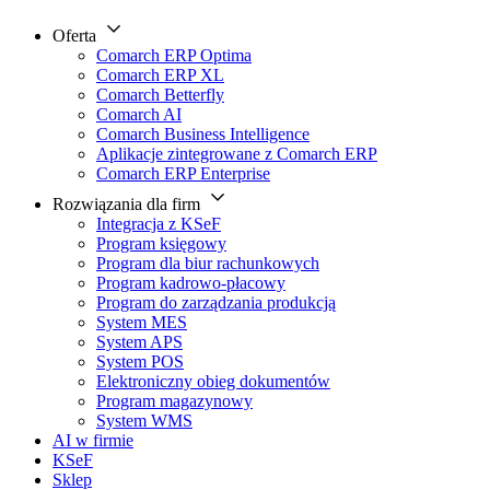
Oferta
Comarch ERP Optima
Comarch ERP XL
Comarch Betterfly
Comarch AI
Comarch Business Intelligence
Aplikacje zintegrowane z Comarch ERP
Comarch ERP Enterprise
Rozwiązania dla firm
Integracja z KSeF
Program księgowy
Program dla biur rachunkowych
Program kadrowo-płacowy
Program do zarządzania produkcją
System MES
System APS
System POS
Elektroniczny obieg dokumentów
Program magazynowy
System WMS
AI w firmie
KSeF
Sklep