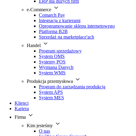
ERP dla dużych firm
e-Commerce
Comarch Pay
Integracja z kurierami
Oprogramowanie sklepu internetowego
Platforma B2B
Sprzedaż na marketplace'ach
Handel
Program sprzedażowy
System OMS
Systemy POS
Wymiana Danych
System WMS
Produkcja przemysłowa
Program do zarządzania produkcją
System APS
System MES
Klienci
Kariera
Firma
Kim jesteśmy
O nas