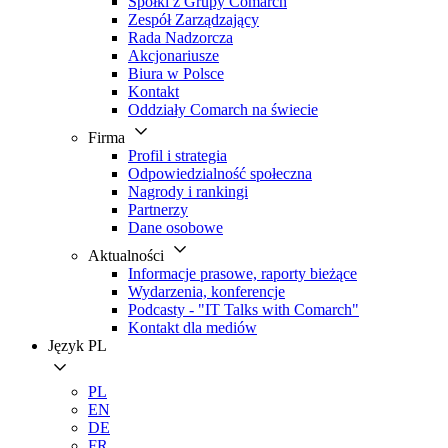
Spółki z Grupy Comarch
Zespół Zarządzający
Rada Nadzorcza
Akcjonariusze
Biura w Polsce
Kontakt
Oddziały Comarch na świecie
Firma
Profil i strategia
Odpowiedzialność społeczna
Nagrody i rankingi
Partnerzy
Dane osobowe
Aktualności
Informacje prasowe, raporty bieżące
Wydarzenia, konferencje
Podcasty - "IT Talks with Comarch"
Kontakt dla mediów
Język
PL
PL
EN
DE
FR