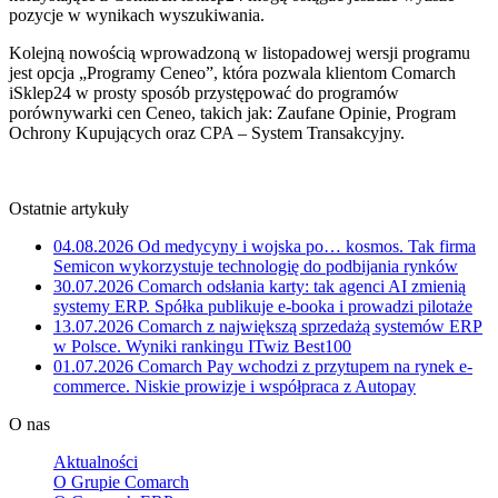
pozycje w wynikach wyszukiwania.
Kolejną nowością wprowadzoną w listopadowej wersji programu
jest opcja „Programy Ceneo”, która pozwala klientom Comarch
iSklep24 w prosty sposób przystępować do programów
porównywarki cen Ceneo, takich jak: Zaufane Opinie, Program
Ochrony Kupujących oraz CPA – System Transakcyjny.
Ostatnie artykuły
04.08.2026
Od medycyny i wojska po… kosmos. Tak firma
Semicon wykorzystuje technologię do podbijania rynków
30.07.2026
Comarch odsłania karty: tak agenci AI zmienią
systemy ERP. Spółka publikuje e-booka i prowadzi pilotaże
13.07.2026
Comarch z największą sprzedażą systemów ERP
w Polsce. Wyniki rankingu ITwiz Best100
01.07.2026
Comarch Pay wchodzi z przytupem na rynek e-
commerce. Niskie prowizje i współpraca z Autopay
O nas
Aktualności
O Grupie Comarch