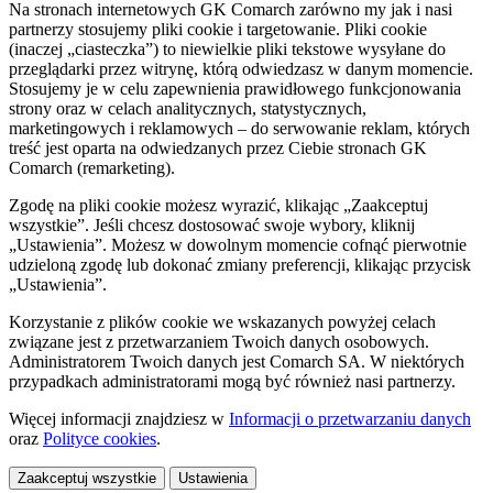
Na stronach internetowych GK Comarch zarówno my jak i nasi
partnerzy stosujemy pliki cookie i targetowanie. Pliki cookie
(inaczej „ciasteczka”) to niewielkie pliki tekstowe wysyłane do
przeglądarki przez witrynę, którą odwiedzasz w danym momencie.
Stosujemy je w celu zapewnienia prawidłowego funkcjonowania
strony oraz w celach analitycznych, statystycznych,
marketingowych i reklamowych – do serwowanie reklam, których
treść jest oparta na odwiedzanych przez Ciebie stronach GK
Comarch (remarketing).
Zgodę na pliki cookie możesz wyrazić, klikając „Zaakceptuj
wszystkie”. Jeśli chcesz dostosować swoje wybory, kliknij
„Ustawienia”. Możesz w dowolnym momencie cofnąć pierwotnie
udzieloną zgodę lub dokonać zmiany preferencji, klikając przycisk
„Ustawienia”.
Korzystanie z plików cookie we wskazanych powyżej celach
związane jest z przetwarzaniem Twoich danych osobowych.
Administratorem Twoich danych jest Comarch SA. W niektórych
przypadkach administratorami mogą być również nasi partnerzy.
Więcej informacji znajdziesz w
Informacji o przetwarzaniu danych
oraz
Polityce cookies
.
Zaakceptuj wszystkie
Ustawienia