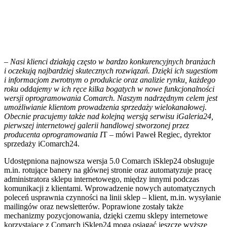
– Nasi klienci działają często w bardzo konkurencyjnych branżach
i oczekują najbardziej skutecznych rozwiązań. Dzięki ich sugestiom
i informacjom zwrotnym o produkcie oraz analizie rynku, każdego
roku oddajemy w ich ręce kilka bogatych w nowe funkcjonalności
wersji oprogramowania Comarch. Naszym nadrzędnym celem jest
umożliwianie klientom prowadzenia sprzedaży wielokanałowej.
Obecnie pracujemy także nad kolejną wersją serwisu iGaleria24,
pierwszej internetowej galerii handlowej stworzonej przez
producenta oprogramowania I
T – mówi Paweł Regiec, dyrektor
sprzedaży iComarch24.
Udostępniona najnowsza wersja 5.0 Comarch iSklep24 obsługuje
m.in. rotujące banery na głównej stronie oraz automatyzuje pracę
administratora sklepu internetowego, między innymi podczas
komunikacji z klientami. Wprowadzenie nowych automatycznych
poleceń usprawnia czynności na linii sklep – klient, m.in. wysyłanie
mailingów oraz newsletterów. Poprawione zostały także
mechanizmy pozycjonowania, dzięki czemu sklepy internetowe
korzystające z Comarch iSklep24 mogą osiągać jeszcze wyższe