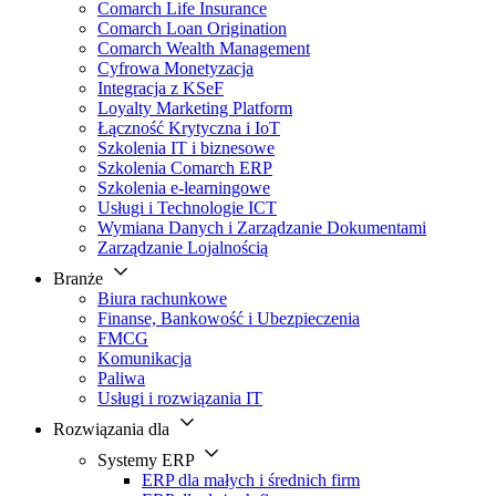
Comarch Life Insurance
Comarch Loan Origination
Comarch Wealth Management
Cyfrowa Monetyzacja
Integracja z KSeF
Loyalty Marketing Platform
Łączność Krytyczna i IoT
Szkolenia IT i biznesowe
Szkolenia Comarch ERP
Szkolenia e-learningowe
Usługi i Technologie ICT
Wymiana Danych i Zarządzanie Dokumentami
Zarządzanie Lojalnością
Branże
Biura rachunkowe
Finanse, Bankowość i Ubezpieczenia
FMCG
Komunikacja
Paliwa
Usługi i rozwiązania IT
Rozwiązania dla
Systemy ERP
ERP dla małych i średnich firm