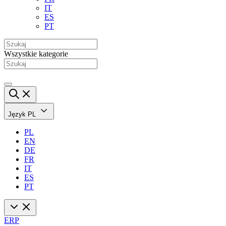
IT
ES
PT
Wszystkie kategorie
Język
PL
PL
EN
DE
FR
IT
ES
PT
ERP