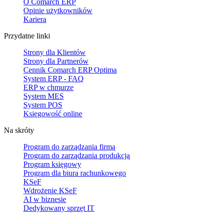
O Comarch ERP
Opinie użytkowników
Kariera
Przydatne linki
Strony dla Klientów
Strony dla Partnerów
Cennik Comarch ERP Optima
System ERP - FAQ
ERP w chmurze
System MES
System POS
Księgowość online
Na skróty
Program do zarządzania firmą
Program do zarządzania produkcją
Program księgowy
Program dla biura rachunkowego
KSeF
Wdrożenie KSeF
AI w biznesie
Dedykowany sprzęt IT